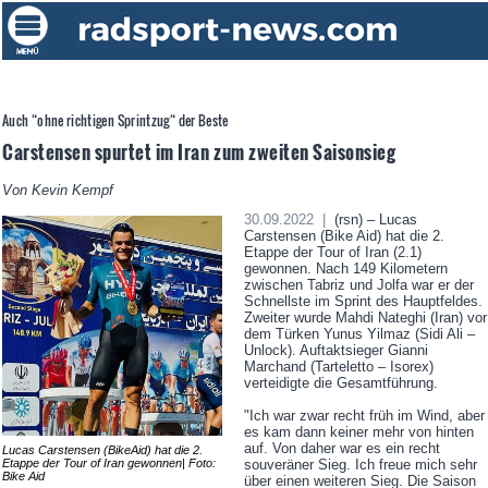
Auch “ohne richtigen Sprintzug“ der Beste
Carstensen spurtet im Iran zum zweiten Saisonsieg
Von Kevin Kempf
30.09.2022 |
(rsn) – Lucas
Carstensen (Bike Aid) hat die 2.
Etappe der Tour of Iran (2.1)
gewonnen. Nach 149 Kilometern
zwischen Tabriz und Jolfa war er der
Schnellste im Sprint des Hauptfeldes.
Zweiter wurde Mahdi Nateghi (Iran) vor
dem Türken Yunus Yilmaz (Sidi Ali –
Unlock). Auftaktsieger Gianni
Marchand (Tarteletto – Isorex)
verteidigte die Gesamtführung.
"Ich war zwar recht früh im Wind, aber
es kam dann keiner mehr von hinten
auf. Von daher war es ein recht
Lucas Carstensen (BikeAid) hat die 2.
Etappe der Tour of Iran gewonnen| Foto:
souveräner Sieg. Ich freue mich sehr
Bike Aid
über einen weiteren Sieg. Die Saison