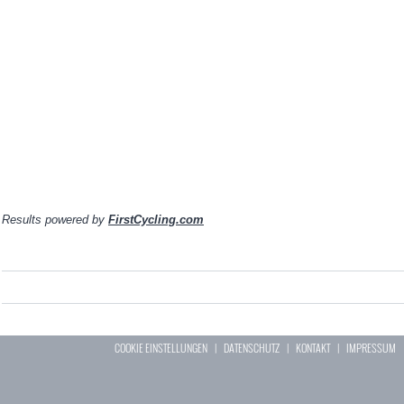
Results powered by
FirstCycling.com
COOKIE EINSTELLUNGEN
|
DATENSCHUTZ
|
KONTAKT
|
IMPRESSUM