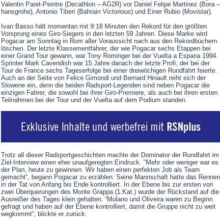
Valentin Paret-Peintre (Decathlon – AG2R) vor Daniel Felipe Martinez (Bora –
hansgrohe), Antonio Tiberi (Bahrain Victorious) und Einer Rubio (Movistar).
Ivan Basso hält momentan mit 9:18 Minuten den Rekord für den größten
Vorsprung eines Giro-Siegers in den letzten 59 Jahren. Diese Marke wird
Pogacar am Sonntag in Rom aller Voraussicht nach aus den Rekordbüchern
löschen. Der letzte Klassementfahrer, der wie Pogacar sechs Etappen bei
einer Grand Tour gewann, war Tony Rominger bei der Vuelta a Espana 1994.
Sprinter Mark Cavendish war 15 Jahre danach der letzte Profi, der bei der
Tour de France sechs Tageserfolge bei einer dreiwöchigen Rundfahrt feierte.
Auch an der Seite von Felice Gimondi und Bernard Hinault reiht sich der
Slowene ein, denn die beiden Radsport-Legenden sind neben Pogacar die
einzigen Fahrer, die sowohl bei ihrer Giro-Premiere, als auch bei ihren ersten
Teilnahmen bei der Tour und der Vuelta auf dem Podium standen.
Trotz all dieser Radsportgeschichten machte der Dominator der Rundfahrt im
Ziel-Interview einen eher unaufgeregten Eindruck. "Mehr oder weniger war es
der Plan, heute zu gewinnen. Wir haben einen perfekten Job als Team
gemacht“, begann Pogacar zu erzählen. Seine Mannschaft hatte das Rennen
in der Tat von Anfang bis Ende kontrolliert. In der Ebene bis zur ersten von
zwei Überquerungen des Monte Grappa (1.Kat.) wurde der Rückstand auf die
Ausreißer des Tages klein gehalten. “Molano und Oliveira waren zu Beginn
gefragt und haben auf der Ebene kontrolliert, damit die Gruppe nicht zu weit
wegkommt“, blickte er zurück.