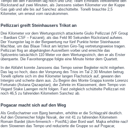
Tempo bei den Favoriten lag hoch und UAE Team Emirates verkleinerte den
Rückstand auf zwei Minuten, als Janssens sieben Kilometer vor der Kuppe
Gas gab und alle bis auf Sanchez abschüttelte. Tonelli brauchte 2,5
Kilometer, um erneut vorn ranzukommen.
Pellizzari greift Steinhausers Trikot an
Drei Kilometer vor dem Wertungsstrich attackierte Giulio Pellizzari (VF Grou
– Bardiani CSF – Faizanè), als das Feld 90 Sekunden Rückstand aufwies.
Der Youngster lag in der Bergwertung nur fünf Punkte hinter Steinhauser.
Machbar, um das Blaue Trikot am letzten Giro-Tag vertretungsweise tragen.
Pellizzari flog an abgehängten Ausreißern vorbei und erreichte das
Spitzentrio tatsächlich 110 Meter vor dem Wertungsstrich, den er als Erster
überquerte. Die Favoritengruppe folgte eine Minute hinter dem Quartett.
In der Abfahrt konnte Janssens das Tempo seiner Begleiter nicht mitgehen.
Das lag so hoch, dass der Vorsprung des Trios im Tal 2:30 Minuten betrug.
Tonelli opferte sich im drei Kilometer langen Flachstück auf, gewann den
Intergiro und scherte dann aus. Zu Beginn des Monte Grappa konnte Lorenz
Fortunato (Astana Qazaqstan), der Zehnte im Klassement, dem Tempo von
Vegard Stake Laengen nicht folgen. Fast zeitgleich schüttelte Pellizzari mit
noch 46,5 zu fahrenden Kilometern Sanchez ab.
Pogacar macht sich auf den Weg
Als Großschartner von Bjerg bernahm, erhöhte er die Schlagzahl deutlich.
Auf den Österreicher folgte Novak, der mit 41 zu fahrenden Kilometern
Romain Bardet (dsm-firmenich – PostNL) über Bord warf. Majka erhöhte nac
dem Slowenen das Tempo und reduzierte die Gruppe so auf Pogacar,