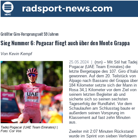
Größter Giro-Vorsprung seit 59 Jahren
Sieg Nummer 6: Pogacar fliegt auch über den Monte Grappa
Von Kevin Kempf
25.05.2024 |
(rsn) – Mit Stil hat Tadej
Pogacar (UAE Team Emirates) die
letzte Bergetappe des 107. Giro d’Itali
gewonnen. Auf dem 20. Teilstück von
Alpago nach Bassano del Grappa über
184 Kilometer setzte sich der Mann in
Rosa 34,1 Kilometer vor dem Ziel von
seinem letzten Begleiter ab und
sicherte sich so seinen sechsten
Tageserfolg der Rundfahrt. Vor dem
Schaulaufen am Schlusstag baute er
außerdem seinen Vorsprung im
Klassement auf fast zehn Minuten
aus.
Tadej Pogacar (UAE Team Emirates) |
Foto: Cor Vos
Zweiter mit 2:07 Minuten Rückstand
wurde im Sprint von sieben Verfolgern