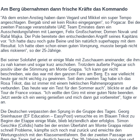
Am Berg übernahmen dann frische Kräfte das Kommando
“Ab dem ersten Anstieg haben dann Vegard und Mikkel ein super Tempo
angeschlagen. Bergab sind wir kein Risiko eingegangen“, so Pogacar. Bei de
zweiten Passage veranstaltete UAE Team Emirates dann ein
Ausscheidungsfahren mit Laengen, Felix Großschartner, Domen Novak und
Rafal Majka. Der Pole bereitete den entscheidenden Angriff seines Kapitäns
vor. “Ich hatte dazu noch gute Beine und bin natürlich superhappy mit dem
Resultat. Ich hatte oben schon einen guten Vorsprung, musste bergab nicht
alles riskieren“, so der 25-Jährige.
Bei seiner Solofahrt geriet er einige Male mit Zuschauern aneinander, die ihm
zu nah kamen und sogar kurz anschoben. Trotzdem äußerte Pogacar sich
positiv über die Stimmung am Monte Grappa. “Ich kann gar nicht
beschreiben, wie das war mit den ganzen Fans am Berg. Es war vielleicht
heute gar nicht wichtig zu gewinnen. Seit dem zweiten Tag habe ich das
Rosa Trikot, das ist immer mit einem hektischen Rahmenprogramm
verbunden. Das heute war ein Test für den Sommer auch“, blickte er auf die
Tour de France voraus. “Ich wollte den Giro mit einer guten Note beenden.
Jetzt werde ich ein wenig genießen und mich dann gut vorbereitet“, fügte er
an.
Die Deutschen verpassten den Sprung in die Gruppe des Tages. Georg
Steinhauser (EF Education – EasyPost) versuchte es im Blauen Trikot zu
Beginn der Etappe einige Male, blieb letztendlich aber erfolglos. Simon
Geschke (Cofidis) hatte bei der ersten Überfahrt am Monte Grappa relativ
schnell Probleme, kämpfte sich noch mal zurück und erreichte den
Wertungsstrich mit den Klassementfahrern. Bei der zweiten Passage am
Berg des Tages lief es deutlich besser. Der 38-Jährige blieb lang dran und