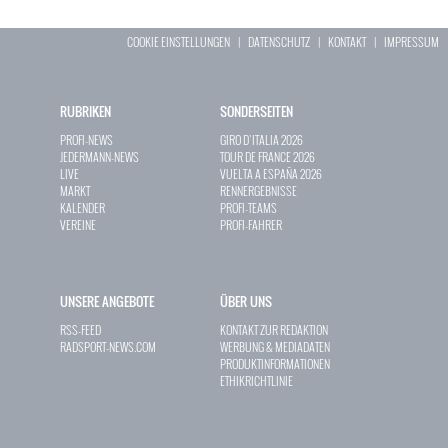
COOKIE EINSTELLUNGEN
|
DATENSCHUTZ
|
KONTAKT
|
IMPRESSUM
RUBRIKEN
SONDERSEITEN
PROFI-NEWS
GIRO D`ITALIA 2026
JEDERMANN-NEWS
TOUR DE FRANCE 2026
LIVE
VUELTA A ESPAÑA 2026
MARKT
RENNERGEBNISSE
KALENDER
PROFI-TEAMS
VEREINE
PROFI-FAHRER
UNSERE ANGEBOTE
ÜBER UNS
RSS-FEED
KONTAKT ZUR REDAKTION
RADSPORT-NEWS.COM
WERBUNG & MEDIADATEN
PRODUKTINFORMATIONEN
ETHIKRICHTLINIE