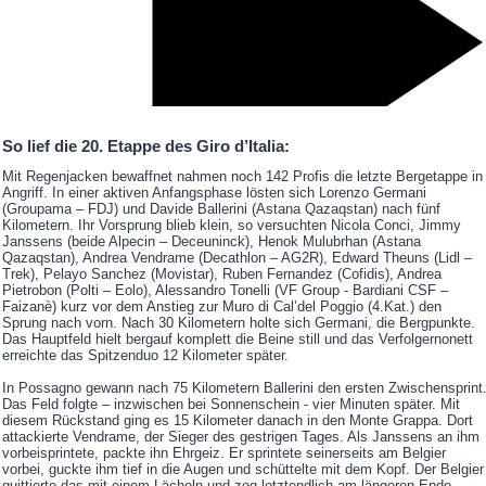
So lief die 20. Etappe des Giro d’Italia:
Mit Regenjacken bewaffnet nahmen noch 142 Profis die letzte Bergetappe in
Angriff. In einer aktiven Anfangsphase lösten sich Lorenzo Germani
(Groupama – FDJ) und Davide Ballerini (Astana Qazaqstan) nach fünf
Kilometern. Ihr Vorsprung blieb klein, so versuchten Nicola Conci, Jimmy
Janssens (beide Alpecin – Deceuninck), Henok Mulubrhan (Astana
Qazaqstan), Andrea Vendrame (Decathlon – AG2R), Edward Theuns (Lidl –
Trek), Pelayo Sanchez (Movistar), Ruben Fernandez (Cofidis), Andrea
Pietrobon (Polti – Eolo), Alessandro Tonelli (VF Group - Bardiani CSF –
Faizanè) kurz vor dem Anstieg zur Muro di Cal’del Poggio (4.Kat.) den
Sprung nach vorn. Nach 30 Kilometern holte sich Germani, die Bergpunkte.
Das Hauptfeld hielt bergauf komplett die Beine still und das Verfolgernonett
erreichte das Spitzenduo 12 Kilometer später.
In Possagno gewann nach 75 Kilometern Ballerini den ersten Zwischensprint
Das Feld folgte – inzwischen bei Sonnenschein - vier Minuten später. Mit
diesem Rückstand ging es 15 Kilometer danach in den Monte Grappa. Dort
attackierte Vendrame, der Sieger des gestrigen Tages. Als Janssens an ihm
vorbeisprintete, packte ihn Ehrgeiz. Er sprintete seinerseits am Belgier
vorbei, guckte ihm tief in die Augen und schüttelte mit dem Kopf. Der Belgier
quittierte das mit einem Lächeln und zog letztendlich am längeren Ende,