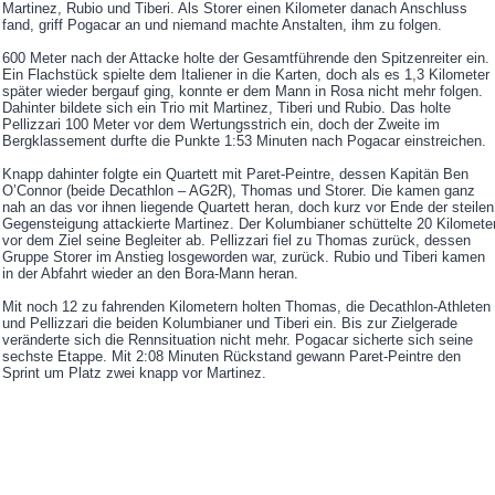
Martinez, Rubio und Tiberi. Als Storer einen Kilometer danach Anschluss
fand, griff Pogacar an und niemand machte Anstalten, ihm zu folgen.
600 Meter nach der Attacke holte der Gesamtführende den Spitzenreiter ein.
Ein Flachstück spielte dem Italiener in die Karten, doch als es 1,3 Kilometer
später wieder bergauf ging, konnte er dem Mann in Rosa nicht mehr folgen.
Dahinter bildete sich ein Trio mit Martinez, Tiberi und Rubio. Das holte
Pellizzari 100 Meter vor dem Wertungsstrich ein, doch der Zweite im
Bergklassement durfte die Punkte 1:53 Minuten nach Pogacar einstreichen.
Knapp dahinter folgte ein Quartett mit Paret-Peintre, dessen Kapitän Ben
O’Connor (beide Decathlon – AG2R), Thomas und Storer. Die kamen ganz
nah an das vor ihnen liegende Quartett heran, doch kurz vor Ende der steilen
Gegensteigung attackierte Martinez. Der Kolumbianer schüttelte 20 Kilomete
vor dem Ziel seine Begleiter ab. Pellizzari fiel zu Thomas zurück, dessen
Gruppe Storer im Anstieg losgeworden war, zurück. Rubio und Tiberi kamen
in der Abfahrt wieder an den Bora-Mann heran.
Mit noch 12 zu fahrenden Kilometern holten Thomas, die Decathlon-Athleten
und Pellizzari die beiden Kolumbianer und Tiberi ein. Bis zur Zielgerade
veränderte sich die Rennsituation nicht mehr. Pogacar sicherte sich seine
sechste Etappe. Mit 2:08 Minuten Rückstand gewann Paret-Peintre den
Sprint um Platz zwei knapp vor Martinez.