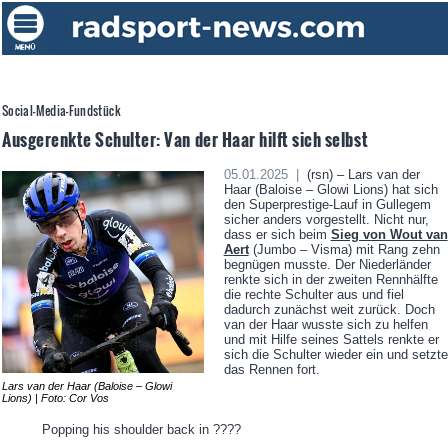
Social-Media-Fundstück
Ausgerenkte Schulter: Van der Haar hilft sich selbst
05.01.2025 |
(rsn) – Lars van der
Haar (Baloise – Glowi Lions) hat sich
den Superprestige-Lauf in Gullegem
sicher anders vorgestellt. Nicht nur,
dass er sich beim
Sieg von Wout van
Aert
(Jumbo – Visma) mit Rang zehn
begnügen musste. Der Niederländer
renkte sich in der zweiten Rennhälfte
die rechte Schulter aus und fiel
dadurch zunächst weit zurück. Doch
van der Haar wusste sich zu helfen
und mit Hilfe seines Sattels renkte er
sich die Schulter wieder ein und setzte
das Rennen fort.
Lars van der Haar (Baloise – Glowi
Lions) | Foto: Cor Vos
Popping his shoulder back in ????