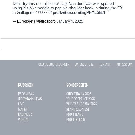
Don’t try this one at home! Lars Van der Haar was spotted
using his bike saddle to pop his shoulder back in during the CX
in Gullegem ????????
pic.twitter.com/SgPFYL5Bt4
— Eurosport (@eurosport)
January 4, 2025
COOKIE EINSTELLUNGEN
|
DATENSCHUTZ
|
KONTAKT
|
IMPRESSUM
RUBRIKEN
SONDERSEITEN
PROFI-NEWS
GIRO D`ITALIA 2026
JEDERMANN-NEWS
TOUR DE FRANCE 2026
LIVE
VUELTA A ESPAÑA 2026
MARKT
RENNERGEBNISSE
KALENDER
PROFI-TEAMS
VEREINE
PROFI-FAHRER