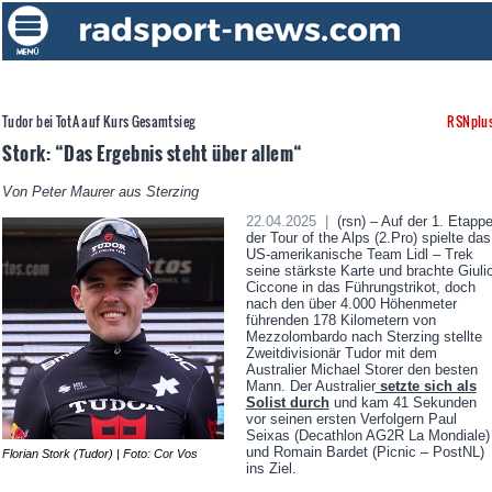
Tudor bei TotA auf Kurs Gesamtsieg
RSNplu
Stork: “Das Ergebnis steht über allem“
Von Peter Maurer aus Sterzing
22.04.2025 |
(rsn) – Auf der 1. Etapp
der Tour of the Alps (2.Pro) spielte das
US-amerikanische Team Lidl – Trek
seine stärkste Karte und brachte Giuli
Ciccone in das Führungstrikot, doch
nach den über 4.000 Höhenmeter
führenden 178 Kilometern von
Mezzolombardo nach Sterzing stellte
Zweitdivisionär Tudor mit dem
Australier Michael Storer den besten
Mann. Der Australier
setzte sich als
Solist durch
und kam 41 Sekunden
vor seinen ersten Verfolgern Paul
Seixas (Decathlon AG2R La Mondiale)
und Romain Bardet (Picnic – PostNL)
Florian Stork (Tudor) | Foto: Cor Vos
ins Ziel.