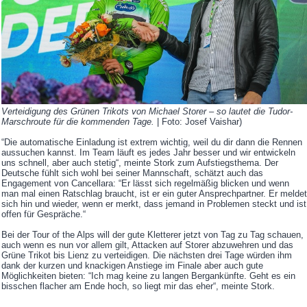
Verteidigung des Grünen Trikots von Michael Storer – so lautet die Tudor-
Marschroute für die kommenden Tage.
| Foto: Josef Vaishar)
“Die automatische Einladung ist extrem wichtig, weil du dir dann die Rennen
aussuchen kannst. Im Team läuft es jedes Jahr besser und wir entwickeln
uns schnell, aber auch stetig“, meinte Stork zum Aufstiegsthema. Der
Deutsche fühlt sich wohl bei seiner Mannschaft, schätzt auch das
Engagement von Cancellara: “Er lässt sich regelmäßig blicken und wenn
man mal einen Ratschlag braucht, ist er ein guter Ansprechpartner. Er meldet
sich hin und wieder, wenn er merkt, dass jemand in Problemen steckt und ist
offen für Gespräche.“
Bei der Tour of the Alps will der gute Kletterer jetzt von Tag zu Tag schauen,
auch wenn es nun vor allem gilt, Attacken auf Storer abzuwehren und das
Grüne Trikot bis Lienz zu verteidigen. Die nächsten drei Tage würden ihm
dank der kurzen und knackigen Anstiege im Finale aber auch gute
Möglichkeiten bieten: “Ich mag keine zu langen Bergankünfte. Geht es ein
bisschen flacher am Ende hoch, so liegt mir das eher“, meinte Stork.