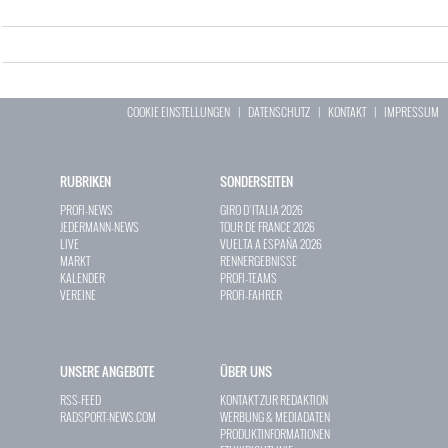
COOKIE EINSTELLUNGEN
|
DATENSCHUTZ
|
KONTAKT
|
IMPRESSUM
RUBRIKEN
SONDERSEITEN
PROFI-NEWS
GIRO D`ITALIA 2026
JEDERMANN-NEWS
TOUR DE FRANCE 2026
LIVE
VUELTA A ESPAÑA 2026
MARKT
RENNERGEBNISSE
KALENDER
PROFI-TEAMS
VEREINE
PROFI-FAHRER
UNSERE ANGEBOTE
ÜBER UNS
RSS-FEED
KONTAKT ZUR REDAKTION
RADSPORT-NEWS.COM
WERBUNG & MEDIADATEN
PRODUKTINFORMATIONEN