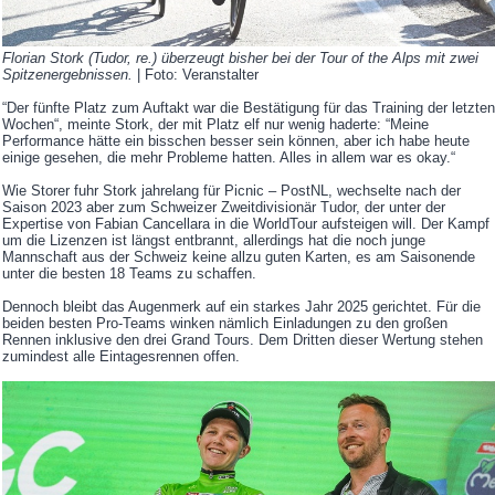
Florian Stork (Tudor, re.) überzeugt bisher bei der Tour of the Alps mit zwei
Spitzenergebnissen.
| Foto: Veranstalter
“Der fünfte Platz zum Auftakt war die Bestätigung für das Training der letzten
Wochen“, meinte Stork, der mit Platz elf nur wenig haderte: “Meine
Performance hätte ein bisschen besser sein können, aber ich habe heute
einige gesehen, die mehr Probleme hatten. Alles in allem war es okay.“
Wie Storer fuhr Stork jahrelang für Picnic – PostNL, wechselte nach der
Saison 2023 aber zum Schweizer Zweitdivisionär Tudor, der unter der
Expertise von Fabian Cancellara in die WorldTour aufsteigen will. Der Kampf
um die Lizenzen ist längst entbrannt, allerdings hat die noch junge
Mannschaft aus der Schweiz keine allzu guten Karten, es am Saisonende
unter die besten 18 Teams zu schaffen.
Dennoch bleibt das Augenmerk auf ein starkes Jahr 2025 gerichtet. Für die
beiden besten Pro-Teams winken nämlich Einladungen zu den großen
Rennen inklusive den drei Grand Tours. Dem Dritten dieser Wertung stehen
zumindest alle Eintagesrennen offen.