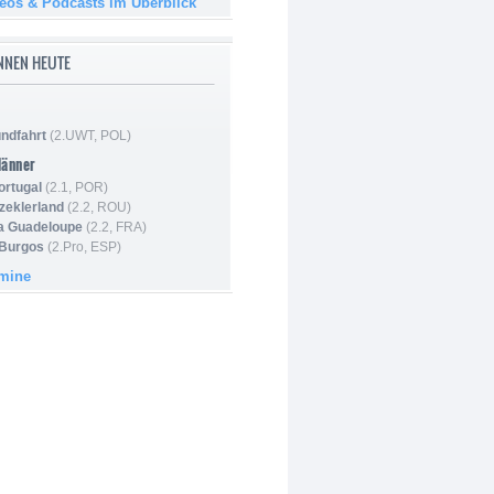
deos & Podcasts im Überblick
NNEN HEUTE
ndfahrt
(2.UWT, POL)
Männer
ortugal
(2.1, POR)
Szeklerland
(2.2, ROU)
la Guadeloupe
(2.2, FRA)
 Burgos
(2.Pro, ESP)
rmine