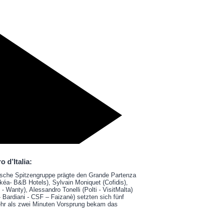
o d’Italia:
ösische Spitzengruppe prägte den Grande Partenza
rkéa- B&B Hotels), Sylvain Moniquet (Cofidis),
 Wanty), Alessandro Tonelli (Polti - VisitMalta)
Bardiani - CSF – Faizanè) setzten sich fünf
ehr als zwei Minuten Vorsprung bekam das