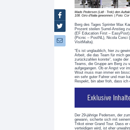
Mads Pedersen (Lidl - Trek) den Auftak
Facebook
108. Giro d’Italia gewonnen. | Foto: Co
Berg des Tages Sprinter Max Kan
Twitter
Prozent steilen Surrel-Anstieg z
(EF Education First – EasyPost)
(Picnic – PostNL), Nicola Conci 
Newsletter:
VisitMalta).
“Es ist unglaublich, hier zu gew
Arbeit, die das Team für mich ge
zurückzahlen konnte“, sagte der
Teams, die Gruppe am Berg zu ver
aufgegangen. Ob er Angst vor im
Wout muss man immer ein bissche
ein sehr guter Fahrer und man ka
Respekt, bin aber froh, dass ich
Der 29-jährige Pedersen, der zu
gewann, sicherte sich mit seinem
Trikot einer Grand Tour. Dass er
verteidigen wird, ist eher unwahr