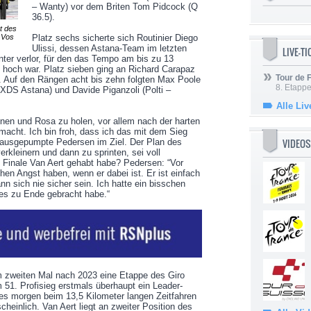
– Wanty) vor dem Briten Tom Pidcock (Q
36.5).
t des
r Vos
Platz sechs sicherte sich Routinier Diego
Ulissi, dessen Astana-Team im letzten
LIVE-T
ter verlor, für den das Tempo am bis zu 13
u hoch war. Platz sieben ging an Richard Carapaz
Tour de
. Auf den Rängen acht bis zehn folgten Max Poole
8. Etappe
(XDS Astana) und Davide Piganzoli (Polti –
Alle Liv
innen und Rosa zu holen, vor allem nach der harten
macht. Ich bin froh, dass ich das mit dem Sieg
VIDEOS
 ausgepumpte Pedersen im Ziel. Der Plan des
kleinern und dann zu sprinten, sei voll
 Finale Van Aert gehabt habe? Pedersen: “Vor
n Angst haben, wenn er dabei ist. Er ist einfach
nn sich nie sicher sein. Ich hatte ein bisschen
 es zu Ende gebracht habe.“
m zweiten Mal nach 2023 eine Etappe des Giro
 51. Profisieg erstmals überhaupt ein Leader-
 es morgen beim 13,5 Kilometer langen Zeitfahren
scheinlich. Van Aert liegt an zweiter Position des