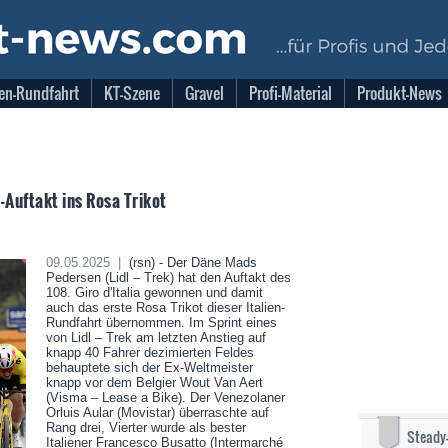
en-Rundfahrt
KT-Szene
Gravel
Profi-Material
Produkt-News
-Auftakt ins Rosa Trikot
09.05.2025 |
(rsn) - Der Däne Mads
Pedersen (Lidl – Trek) hat den Auftakt des
108. Giro d'Italia gewonnen und damit
auch das erste Rosa Trikot dieser Italien-
Rundfahrt übernommen. Im Sprint eines
von Lidl – Trek am letzten Anstieg auf
knapp 40 Fahrer dezimierten Feldes
behauptete sich der Ex-Weltmeister
knapp vor dem Belgier Wout Van Aert
(Visma – Lease a Bike). Der Venezolaner
Orluis Aular (Movistar) überraschte auf
Rang drei, Vierter wurde als bester
Steady
Italiener Francesco Busatto (Intermarché