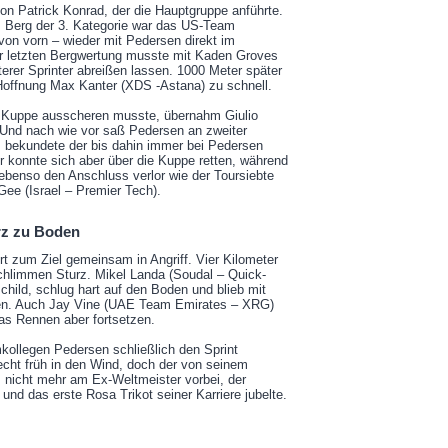
von Patrick Konrad, der die Hauptgruppe anführte.
m Berg der 3. Kategorie war das US-Team
von vorn – wieder mit Pedersen direkt im
er letzten Bergwertung musste mit Kaden Groves
terer Sprinter abreißen lassen. 1000 Meter später
Hoffnung Max Kanter (XDS -Astana) zu schnell.
r Kuppe ausscheren musste, übernahm Giulio
 Und nach wie vor saß Pedersen an zweiter
s bekundete der bis dahin immer bei Pedersen
r konnte sich aber über die Kuppe retten, während
benso den Anschluss verlor wie der Toursiebte
ee (Israel – Premier Tech).
rz zu Boden
 zum Ziel gemeinsam in Angriff. Vier Kilometer
chlimmen Sturz. Mikel Landa (Soudal – Quick-
child, schlug hart auf den Boden und blieb mit
gen. Auch Jay Vine (UAE Team Emirates – XRG)
as Rennen aber fortsetzen.
ollegen Pedersen schließlich den Sprint
echt früh in den Wind, doch der von seinem
m nicht mehr am Ex-Weltmeister vorbei, der
nd das erste Rosa Trikot seiner Karriere jubelte.