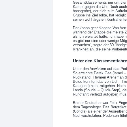
Gesamtklassements nur um vier S
Kampf gegen die Uhr. Doch auch 
hansgrohe), der sich zum Auftakt 
Gruppe ins Ziel rollte, hat ledig
seinen wohl ärgsten Kontrahent
Der knapp geschlagene Van Aert 
während der Etappe die meiste Z
als ich erwartet hatte. Ich habe 
es gibt nur eine oder wenige Mög
versuchen“, sagte der 30-Jährige
Krankheit an, die seine Vorbereit
Unter den Klassementfahre
Unter den Anwärtern auf das Pod
So erreichte Derek Gee (Israel 
Rückstand. Thymen Arensman (In
Beide konnten das von Lidl – Tr
Kategorie) nicht mitgehen. Noch 
Landa (Soudal – Quick-Step), der
Rundfahrt verletzt aufgeben mus
Bester Deutscher war Felix Engelh
dem Tagessieger. Das Bergtrikot
(Cofidis) als einer der Ausreißer
Nachwuchsfahrer, Pedersen führt