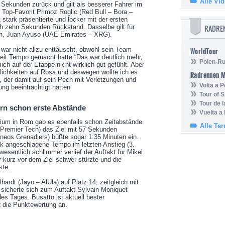
Alle Vi
ekunden zurück und gilt als besserer Fahrer im
Top-Favorit Primoz Roglic (Red Bull – Bora –
stark präsentierte und locker mit der ersten
lich zehn Sekunden Rückstand. Dasselbe gilt für
RADRE
en, Juan Ayuso (UAE Emirates – XRG).
war nicht allzu enttäuscht, obwohl sein Team
WorldTour
eit Tempo gemacht hatte.“Das war deutlich mehr,
Polen-Ru
mich auf der Etappe nicht wirklich gut gefühlt. Aber
lichkeiten auf Rosa und deswegen wollte ich es
Radrennen 
, der damit auf sein Pech mit Verletzungen und
Volta a P
ung beeinträchtigt hatten
Tour of 
Tour de 
rn schon erste Abstände
Vuelta a
ium in Rom gab es ebenfalls schon Zeitabstände.
Alle Te
– Premier Tech) das Ziel mit 57 Sekunden
eos Grenadiers) büßte sogar 1:35 Minuten ein.
ek angeschlagene Tempo im letzten Anstieg (3.
wesentlich schlimmer verlief der Auftakt für Mikel
 kurz vor dem Ziel schwer stürzte und die
ste.
ardt (Jayo – AlUla) auf Platz 14, zeitgleich mit
 sicherte sich zum Auftakt Sylvain Moniquet
 des Tages. Busatto ist aktuell bester
 die Punktewertung an.