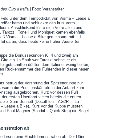
des Giro d‘Italia
| Foto: Veranstalter
as Feld unter dem Tempodiktat von Visma – Lease a
reißer heran und schluckte den kurz vorm
Hoorn. Anschließend löste sich Verre allein und
, Tarozzi, Tonelli und Moniquet kamen ebenfalls
ieß Visma – Lease a Bike gemeinsam mit Lidl -
fel daran, dass heute keine frühen Ausreißer
uppe die Bonussekunden (6, 4 und zwei) am
Giro ein. In Sauk war Tarozzi schneller als
Zeitgutschriften dürften dem Italiener wenig helfen,
lauen Rückennummer des Führenden in dieser neuen
en.
urs betrug der Vorsprung der Spitzengruppe nur
 waren die Positionskämpfe in der Anfahrt zum
l-Anstieg ausgebrochen. Kurz vor dessen Fuß
 der ersten Überfahrt vielen bereits die ersten
spiel Sam Bennett (Decathlon – AG2Rr – La
 – Lease a Bike). Kurz vor der Kuppe mussten
 und Paul Magnier (Soudal – Quick Step) die Segel
monstration ab
d Pedersen eine Machtdemonstration ab. Der Däne