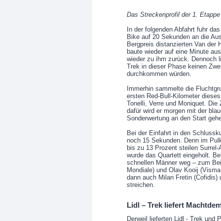
Das Streckenprofil der 1. Etappe 
In der folgenden Abfahrt fuhr d
Bike auf 20 Sekunden an die Aus
Bergpreis distanzierten Van der 
baute wieder auf eine Minute aus
wieder zu ihm zurück. Dennoch l
Trek in dieser Phase keinen Zwei
durchkommen würden.
Immerhin sammelte die Fluchtgr
ersten Red-Bull-Kilometer dieses 
Tonelli, Verre und Moniquet. Die 
dafür wird er morgen mit der b
Sonderwertung an den Start geh
Bei der Einfahrt in den Schlussk
noch 15 Sekunden. Denn im Pulk
bis zu 13 Prozent steilen Surre
wurde das Quartett eingeholt. Bei
schnellen Männer weg – zum Bei
Mondiale) und Olav Kooij (Visma
dann auch Milan Fretin (Cofidis)
streichen.
Lidl – Trek liefert Machtde
Derweil lieferten Lidl - Trek un