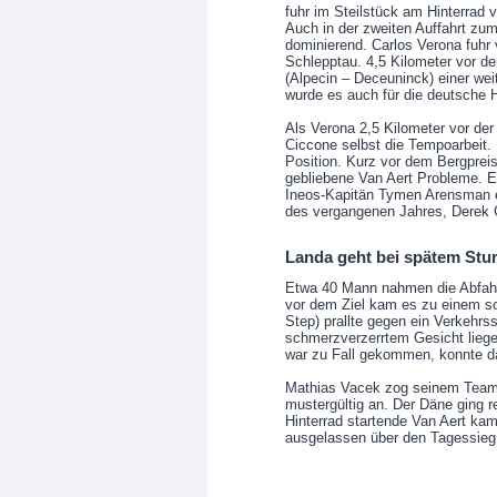
fuhr im Steilstück am Hinterrad 
Auch in der zweiten Auffahrt zu
dominierend. Carlos Verona fuhr 
Schlepptau. 4,5 Kilometer vor d
(Alpecin – Deceuninck) einer wei
wurde es auch für die deutsche 
Als Verona 2,5 Kilometer vor de
Ciccone selbst die Tempoarbeit.
Position. Kurz vor dem Bergprei
gebliebene Van Aert Probleme. E
Ineos-Kapitän Tymen Arensman e
des vergangenen Jahres, Derek G
Landa geht bei spätem Stu
Etwa 40 Mann nahmen die Abfahrt
vor dem Ziel kam es zu einem s
Step) prallte gegen ein Verkehrss
schmerzverzerrtem Gesicht lie
war zu Fall gekommen, konnte d
Mathias Vacek zog seinem Teamk
mustergültig an. Der Däne ging r
Hinterrad startende Van Aert ka
ausgelassen über den Tagessieg u