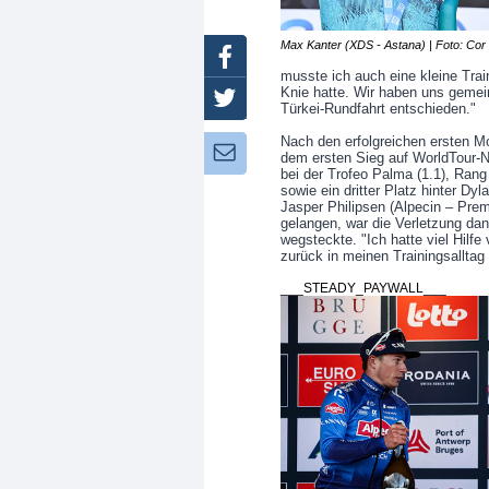
Max Kanter (XDS - Astana) | Foto: Cor
Facebook
musste ich auch eine kleine Tra
Knie hatte. Wir haben uns geme
Twitter
Türkei-Rundfahrt entschieden."
Nach den erfolgreichen ersten M
Newsletter:
dem ersten Sieg auf WorldTour-N
bei der Trofeo Palma (1.1), Rang
sowie ein dritter Platz hinter D
Jasper Philipsen (Alpecin – Pre
gelangen, war die Verletzung da
wegsteckte. "Ich hatte viel Hilf
zurück in meinen Trainingsalltag 
___STEADY_PAYWALL___