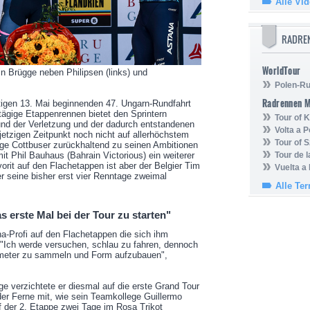
Alle Vi
RADRE
WorldTour
n Brügge neben Philipsen (links) und
Polen-Ru
Radrennen 
tigen 13. Mai beginnenden 47. Ungarn-Rundfahrt
ftägige Etappenrennen bietet den Sprintern
Tour of
nd der Verletzung und der dadurch entstandenen
Volta a P
etzigen Zeitpunkt noch nicht auf allerhöchstem
Tour of 
ige Cottbuser zurückhaltend zu seinen Ambitionen
mit Phil Bauhaus (Bahrain Victorious) ein weiterer
Tour de 
vorit auf den Flachetappen ist aber der Belgier Tim
Vuelta a
er seine bisher erst vier Renntage zweimal
Alle Te
as erste Mal bei der Tour zu starten"
na-Profi auf den Flachetappen die sich ihm
 "Ich werde versuchen, schlau zu fahren, dennoch
lometer zu sammeln und Form aufzubauen",
ge verzichtete er diesmal auf die erste Grand Tour
der Ferne mit, wie sein Teamkollege Guillermo
 der 2. Etappe zwei Tage im Rosa Trikot