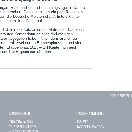
ngarn-Rundfahrt ein Höhentrainingslager in Osttirol
 zu arbeiten. Danach soll ich ein paar Rennen in
ell die Deutsche Meisterschaft“, listete Kanter
u seinem Tour-Debüt auf.
 4. Juli in der katalanischen Metropole Barcelona
t würde Kanter dann an allen dreiwöchigen
nkarte abgegeben haben. Nach dem Grand-Tour-
na – mit zwei dritten Etappenplätzen – und vier
ten Etappenplatz 2025 – will Kanter nun auch
t um Top-Ergebnisse kämpfen.
COOKIE EINSTEL
SONDERSEITEN
UNSERE ANGEBOTE
GIRO D`ITALIA 2026
RSS-FEED
TOUR DE FRANCE 2026
RADSPORT-NEWS.COM
VUELTA A ESPAÑA 2026