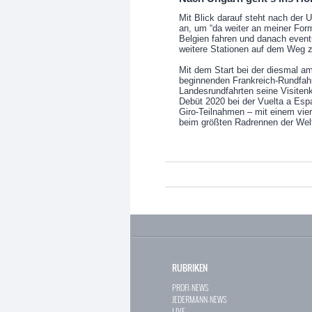
Mit Blick darauf steht nach der U
an, um “da weiter an meiner Form
Belgien fahren und danach eventu
weitere Stationen auf dem Weg z
Mit dem Start bei der diesmal am
beginnenden Frankreich-Rundfahr
Landesrundfahrten seine Visite
Debüt 2020 bei der Vuelta a Espa
Giro-Teilnahmen – mit einem vier
beim größten Radrennen der Wel
RUBRIKEN
PROFI-NEWS
JEDERMANN-NEWS
LIVE