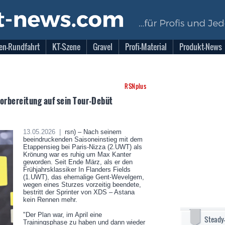
en-Rundfahrt
KT-Szene
Gravel
Profi-Material
Produkt-News
RSNplus
orbereitung auf sein Tour-Debüt
13.05.2026 |
rsn) – Nach seinem
beeindruckenden Saisoneinstieg mit dem
Etappensieg bei Paris-Nizza (2.UWT) als
Krönung war es ruhig um Max Kanter
geworden. Seit Ende März, als er den
Frühjahrsklassiker In Flanders Fields
(1.UWT), das ehemalige Gent-Wevelgem,
wegen eines Sturzes vorzeitig beendete,
bestritt der Sprinter von XDS – Astana
kein Rennen mehr.
"Der Plan war, im April eine
Steady
Trainingsphase zu haben und dann wieder