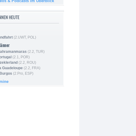
deos & Podcasts im Überblick
NNEN HEUTE
ndfahrt
(2.UWT, POL)
Männer
 Kahramanmaras
(2.2, TUR)
ortugal
(2.1, POR)
Szeklerland
(2.2, ROU)
la Guadeloupe
(2.2, FRA)
 Burgos
(2.Pro, ESP)
rmine