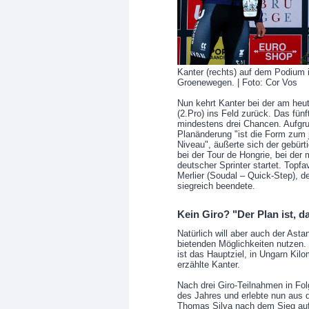
Kanter (rechts) auf dem Podium i
Groenewegen. | Foto: Cor Vos
Nun kehrt Kanter bei der am heu
(2.Pro) ins Feld zurück. Das fün
mindestens drei Chancen. Aufgru
Planänderung "ist die Form zum j
Niveau", äußerte sich der gebürt
bei der Tour de Hongrie, bei der 
deutscher Sprinter startet. Topfa
Merlier (Soudal – Quick-Step), d
siegreich beendete.
Kein Giro? "Der Plan ist, d
Natürlich will aber auch der Asta
bietenden Möglichkeiten nutzen.
ist das Hauptziel, in Ungarn Ki
erzählte Kanter.
Nach drei Giro-Teilnahmen in Fol
des Jahres und erlebte nun aus 
Thomas Silva nach dem Sieg auf