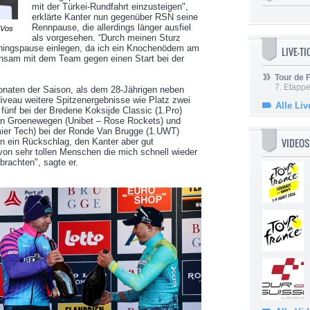
mit der Türkei-Rundfahrt einzusteigen",
erklärte Kanter nun gegenüber RSN seine
Rennpause, die allerdings länger ausfiel
 Vos
als vorgesehen. “Durch meinen Sturz
iningspause einlegen, da ich ein Knochenödem am
LIVE-T
insam mit dem Team gegen einen Start bei der
Tour de
7. Etappe
onaten der Saison, als dem 28-Jährigen neben
iveau weitere Spitzenergebnisse wie Platz zwei
Alle Liv
 fünf bei der Bredene Koksijde Classic (1.Pro)
ylan Groenewegen (Unibet – Rose Rockets) und
mier Tech) bei der Ronde Van Brugge (1.UWT)
VIDEOS
nn ein Rückschlag, den Kanter aber gut
e von sehr tollen Menschen die mich schnell wieder
brachten", sagte er.