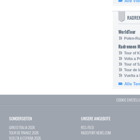
Alle Vi
RADRE
WorldTour
Polen-Ru
Radrennen 
Tour of
Volta a P
Tour of 
Tour de 
Vuelta a
Alle Te
COOKIE EINSTEL
SONDERSEITEN
UNSERE ANGEBOTE
GIRO D`ITALIA 2026
RSS-FEED
TOUR DE FRANCE 2026
RADSPORT-NEWS.COM
VUELTA A ESPAÑA 2026