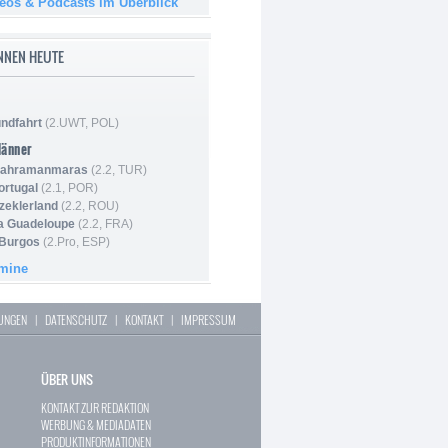
deos & Podcasts im Überblick
NNEN HEUTE
ndfahrt
(2.UWT, POL)
Männer
 Kahramanmaras
(2.2, TUR)
ortugal
(2.1, POR)
Szeklerland
(2.2, ROU)
la Guadeloupe
(2.2, FRA)
 Burgos
(2.Pro, ESP)
rmine
LUNGEN
|
DATENSCHUTZ
|
KONTAKT
|
IMPRESSUM
ÜBER UNS
KONTAKT ZUR REDAKTION
WERBUNG & MEDIADATEN
PRODUKTINFORMATIONEN