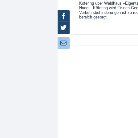
Köfering über Waldhaus –Eigent
Haag – Köfering wird für den Geg
Verkehrsbehinderungen ist zu rec
Facebook
bereich gesorgt.
Twitter
Newsletter: