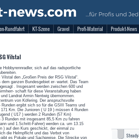
en-Rundfahrt
KT-Szene
Gravel
Profi-Material
Produkt-News
SG Vilstal
ie Hobbyrennradler, sich auf das radsportliche
ubereiten.
Vilstal den „Großen Preis der RSG Vilstal“.
 dem ganzen Bundesgebiet er- wartet. Das Team
 zugesagt . Insgesamt werden zwischen 600 und
irmherr- schaft für diese Veranstaltung haben
r und Landrat Armin Nentwig übernommen.
zentrum von Köfering. Der anspruchsvolle
 Runden ergibt sich so für die GSIII Teams und
n 171 Km. Die Junioren ( U 19 ) müssen 4 Runden
Jugend ( U17 ) werden 2 Runden (57 Km)
n 3 Runden mit insgesamt 85,5 Km zu fahren
ann und 1.Schritt-Fahrer) werden ca. um 13.15
en ) auf den Kurs geschickt, der einmal zu
rlich die Helmpflicht und das Verbot von
Steady
 gibt es Pokale und Sachpreise. Die Strecke von