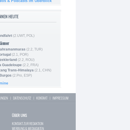
deos & Podcasts im Überblick
NNEN HEUTE
ndfahrt
(2.UWT, POL)
Männer
 Kahramanmaras
(2.2, TUR)
ortugal
(2.1, POR)
Szeklerland
(2.2, ROU)
la Guadeloupe
(2.2, FRA)
zang Trans-Himalaya
(2.1, CHN)
 Burgos
(2.Pro, ESP)
rmine
LUNGEN
|
DATENSCHUTZ
|
KONTAKT
|
IMPRESSUM
ÜBER UNS
KONTAKT ZUR REDAKTION
WERBUNG & MEDIADATEN