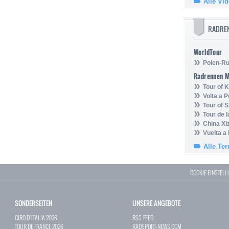
Alle Vi
RADRE
WorldTour
Polen-Ru
Radrennen 
Tour of
Volta a P
Tour of 
Tour de 
China Xi
Vuelta a
Alle Te
COOKIE EINSTEL
SONDERSEITEN
UNSERE ANGEBOTE
GIRO D`ITALIA 2026
RSS-FEED
TOUR DE FRANCE 2026
RADSPORT-NEWS.COM