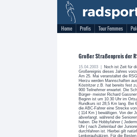
Home
Profis
Tour Femmes
Pol
Großer Straßenpreis der R
15.04.2003 |
Noch ist Zeit für d
Großereignis dieses Jahres vorz
Am 25. Mai veranstaltet die RSG 
Hierzu werden Mannschaften aus
Köstritzer z.B. hat bereits fest
900 Teilnehmer erwartet. Die Sch
Bürger- meister Richard Gassne
Beginn ist um 10.30 Uhr im Orts
Rundkurs ist 28,5 Km lang. Bei 6
die ABC-Fahrer eine Strecke vo
( 114 Km ) bewältigen. Von der 
abverlangt. während die Seniore
haben. Die Hobbyfahrer ( Jederm
Uhr ( nach Zieleinlauf der Junior
durchfahren ist. Hierbei gilt natü
Lenkeraufsätzen. Für die Besten