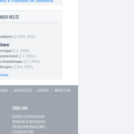
deos & Podcasts im Überblick
NNEN HEUTE
ndfahrt
(2.UWT, POL)
Männer
ortugal
(2.1, POR)
Szeklerland
(2.2, ROU)
la Guadeloupe
(2.2, FRA)
 Burgos
(2.Pro, ESP)
rmine
LUNGEN
|
DATENSCHUTZ
|
KONTAKT
|
IMPRESSUM
ÜBER UNS
KONTAKT ZUR REDAKTION
WERBUNG & MEDIADATEN
PRODUKTINFORMATIONEN
ETHIKRICHTLINIE