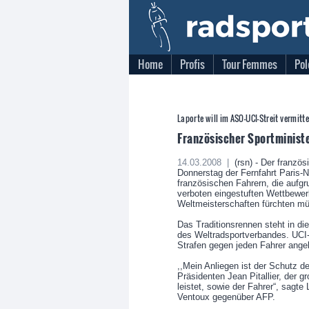
Home
Profis
Tour Femmes
Pol
Laporte will im ASO-UCI-Streit vermitte
Französischer Sportminist
14.03.2008 |
(rsn) - Der französ
Donnerstag der Fernfahrt Paris-
französischen Fahrern, die aufgr
verboten eingestuften Wettbewer
Weltmeisterschaften fürchten mü
Das Traditionsrennen steht in di
des Weltradsportverbandes. UC
Strafen gegen jeden Fahrer angek
,,Mein Anliegen ist der Schutz 
Präsidenten Jean Pitallier, der g
leistet, sowie der Fahrer“, sagt
Ventoux gegenüber AFP.