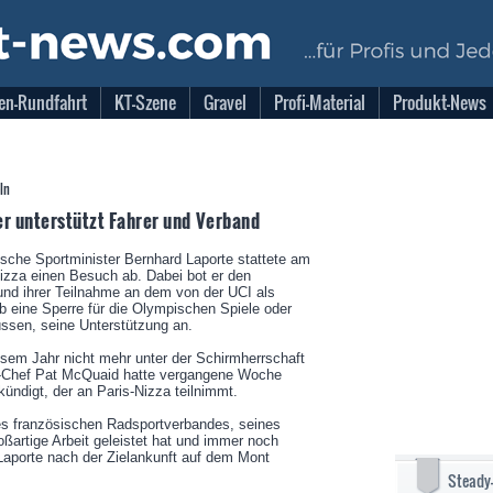
en-Rundfahrt
KT-Szene
Gravel
Profi-Material
Produkt-News
ln
er unterstützt Fahrer und Verband
ische Sportminister Bernhard Laporte stattete am
Nizza einen Besuch ab. Dabei bot er den
und ihrer Teilnahme an dem von der UCI als
b eine Sperre für die Olympischen Spiele oder
ssen, seine Unterstützung an.
esem Jahr nicht mehr unter der Schirmherrschaft
I-Chef Pat McQuaid hatte vergangene Woche
ündigt, der an Paris-Nizza teilnimmt.
des französischen Radsportverbandes, seines
roßartige Arbeit geleistet hat und immer noch
e Laporte nach der Zielankunft auf dem Mont
Steady