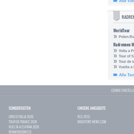
Alle Vi
RADRE
WorldTour
Polen-Ru
Radrennen 
Volta a P
Tour of 
Tour de 
Vuelta a
Alle Te
COOKIE EINSTEL
SONDERSEITEN
UNSERE ANGEBOTE
GIRO D`ITALIA 2026
RSS-FEED
TOUR DE FRANCE 2026
RADSPORT-NEWS.COM
VUELTA A ESPAÑA 2026
RENNERGEBNISSE