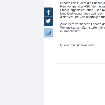
Laporte ließ zudem die Chance a
Rennveranstalter ASO, der neben
France organisiert, offen. ,,Ich m
Facebook
Eine Bedingung muss aber sein,
diskutiert und Vereinbarungen tri
Twitter
Außerdem versicherte Laporte de
Weltmeisterschaften starten kö
in Manchester.
Newsletter:
Quelle: cyclingnews.com