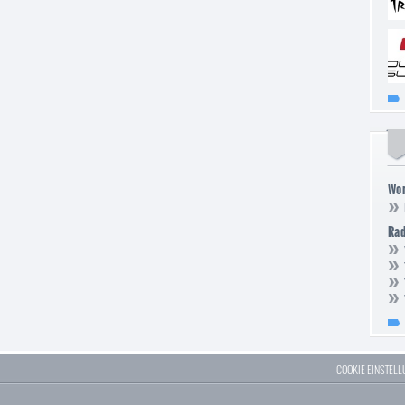
Wor
Ra
COOKIE EINSTEL