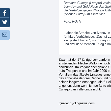
Damiano Cunego (Lampre) verlier
beim Amstel Gold Race den Spri
der Verfolger gegen Philippe Gilb
Facebook
(Silence-Lotto) um Platz vier.
Foto: ROTH
Twitter
– aber die Attacke von Ivanov in
Newsletter:
für klare Verhältnisse. „Das ist
sie gestellt hätten“, so Cunego, 
und drei der Ardennen-Trilogie ko
Zwar hat der 27-jährige Lombarde in
anstehenden Flèche Wallonne noch 
gewonnen. Im Vorjahr aber gelang C
aufs Treppchen und im Jahr 2006 bele
Vor allem das älteste Eintagesrennen
das schönste der drei Rennen und ni
seinen längeren Anstiegen, die für 
angehen, denn wenn ich so fahre wi
Cunego dann allerdings nicht.
Quelle: cyclingnews.com