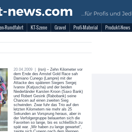
en-Rundfahrt
KT-Szene
Gravel
Profi-Material
Produkt-News
 Race zu spät an
ge gewartet"
20.04.2009 |
(rsn) – Zehn Kilometer vor
dem Ende des Amstel Gold Race sah
Damiano Cunego (Lampre) mit der
Attacke des späteren Siegers Sergej
Ivanov (Katjuscha) und der beiden
Niederländer Karsten Kroon (Saxo Bank)
und Robert Gesink (Rabobank) seine
Chancen auf einen zweiten Sieg
schwinden. Zwar fuhr das Trio auf den
letzten Kilometern nie mehr als 25
Sekunden an Vorsprung heraus, aber in
der Verfolgergruppe belauerten sich die
Favoriten so lange, bis es schließlich zu
spät war. „Wir haben zu lange gewartet“,
zeigte sich Cunego nach dem Rennen