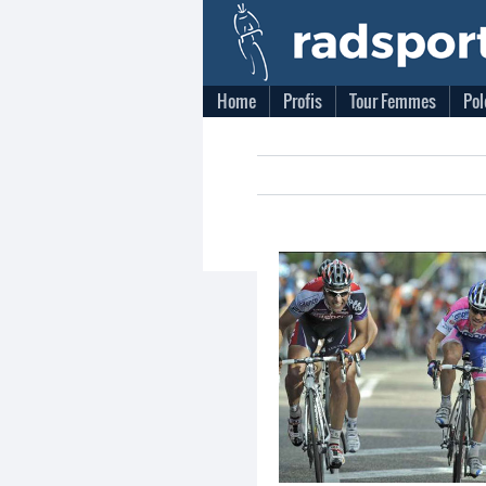
Home
Profis
Tour Femmes
Pol
Titelverteidiger griff beim Amstel Gold
Cunego: "Wir haben zu lan