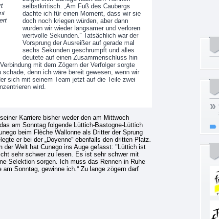
t
selbstkritisch. „Am Fuß des Caubergs
nt
dachte ich für einen Moment, dass wir sie
ert
doch noch kriegen würden, aber dann
wurden wir wieder langsamer und verloren
wertvolle Sekunden.“ Tatsächlich war der
Vorsprung der Ausreißer auf gerade mal
sechs Sekunden geschrumpft und alles
deutete auf einen Zusammenschluss hin
 Verbindung mit dem Zögern der Verfolger sorgte
 zu schade, denn ich wäre bereit gewesen, wenn wir
der sich mit seinem Team jetzt auf die Teile zwei
nzentrieren wird.
 seiner Karriere bisher weder den am Mittwoch
das am Sonntag folgende Lüttich-Bastogne-Lüttich
unego beim Flèche Wallonne als Dritter der Sprung
gte er bei der „Doyenne“ ebenfalls den dritten Platz.
 der Welt hat Cunego ins Auge gefasst: "Lüttich ist
cht sehr schwer zu lesen. Es ist sehr schwer mit
eine Selektion sorgen. Ich muss das Rennen in Ruhe
e am Sonntag, gewinne ich.“ Zu lange zögern darf