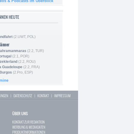
deos & Podcasts im Überblick
NNEN HEUTE
ndfahrt
(2.UWT, POL)
Männer
 Kahramanmaras
(2.2, TUR)
ortugal
(2.1, POR)
Szeklerland
(2.2, ROU)
la Guadeloupe
(2.2, FRA)
 Burgos
(2.Pro, ESP)
rmine
LUNGEN
|
DATENSCHUTZ
|
KONTAKT
|
IMPRESSUM
ÜBER UNS
KONTAKT ZUR REDAKTION
WERBUNG & MEDIADATEN
PRODUKTINFORMATIONEN