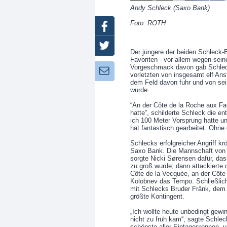
Andy Schleck (Saxo Bank)
Foto: ROTH
Facebook
Twitter
Der jüngere der beiden Schleck-B
Favoriten - vor allem wegen sein
Vorgeschmack davon gab Schlec
Newsletter:
vorletzten von insgesamt elf Anst
dem Feld davon fuhr und von sei
wurde.
“An der Côte de la Roche aux Fa
hatte”, schilderte Schleck die e
ich 100 Meter Vorsprung hatte 
hat fantastisch gearbeitet. Ohn
Schlecks erfolgreicher Angriff k
Saxo Bank. Die Mannschaft von 
sorgte Nicki Sørensen dafür, das
zu groß wurde; dann attackierte
Côte de la Vecquée, an der Côte 
Kolobnev das Tempo. Schließlich 
mit Schlecks Bruder Fränk, dem
größte Kontingent.
„Ich wollte heute unbedingt gewin
nicht zu früh kam“, sagte Schleck
schönste aller Eintagesrennen, 