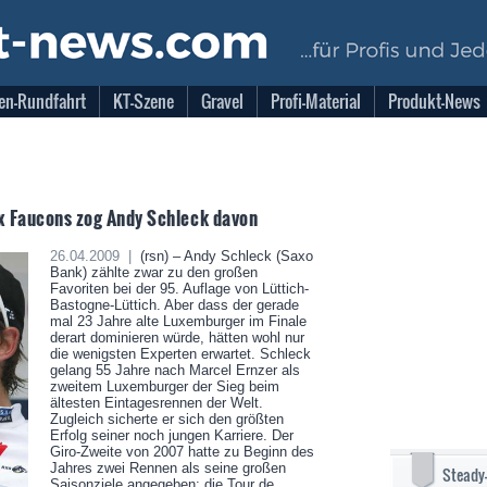
en-Rundfahrt
KT-Szene
Gravel
Profi-Material
Produkt-News
ux Faucons zog Andy Schleck davon
26.04.2009 |
(rsn) – Andy Schleck (Saxo
Bank) zählte zwar zu den großen
Favoriten bei der 95. Auflage von Lüttich-
Bastogne-Lüttich. Aber dass der gerade
mal 23 Jahre alte Luxemburger im Finale
derart dominieren würde, hätten wohl nur
die wenigsten Experten erwartet. Schleck
gelang 55 Jahre nach Marcel Ernzer als
zweitem Luxemburger der Sieg beim
ältesten Eintagesrennen der Welt.
Zugleich sicherte er sich den größten
Erfolg seiner noch jungen Karriere. Der
Giro-Zweite von 2007 hatte zu Beginn des
Jahres zwei Rennen als seine großen
Steady
Saisonziele angegeben: die Tour de