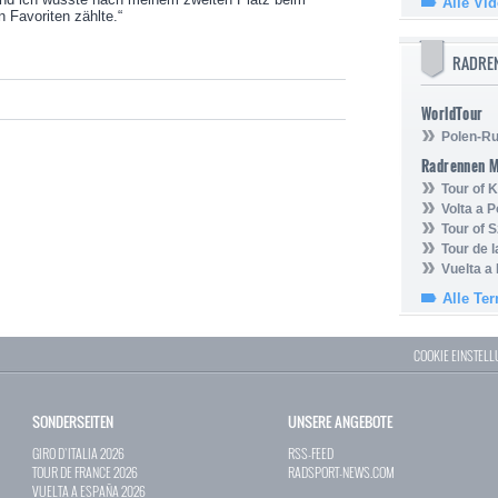
Alle Vi
 Favoriten zählte.“
RADRE
WorldTour
Polen-Ru
Radrennen 
Tour of
Volta a P
Tour of 
Tour de 
Vuelta a
Alle Te
COOKIE EINSTEL
SONDERSEITEN
UNSERE ANGEBOTE
GIRO D`ITALIA 2026
RSS-FEED
TOUR DE FRANCE 2026
RADSPORT-NEWS.COM
VUELTA A ESPAÑA 2026