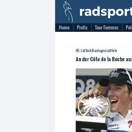
Home
Profis
Tour Femmes
Pol
95. Lüttich-Bastogne-Lüttich
An der Côte de la Roche a