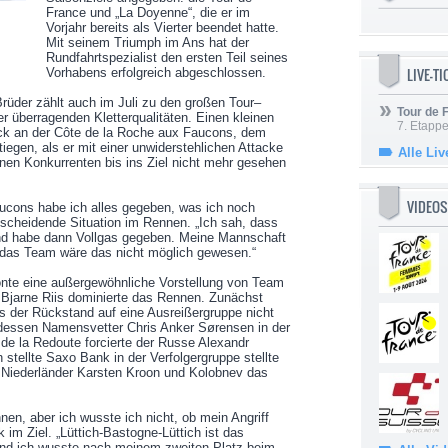
France und „La Doyenne“, die er im
Vorjahr bereits als Vierter beendet hatte.
Mit seinem Triumph im Ans hat der
Rundfahrtspezialist den ersten Teil seines
LIVE-T
Vorhabens erfolgreich abgeschlossen.
rüder zählt auch im Juli zu den großen Tour–
Tour de
er überragenden Kletterqualitäten. Einen kleinen
7. Etappe
k an der Côte de la Roche aux Faucons, dem
iegen, als er mit einer unwiderstehlichen Attacke
Alle Liv
nen Konkurrenten bis ins Ziel nicht mehr gesehen
VIDEOS
ucons habe ich alles gegeben, was ich noch
ntscheidende Situation im Rennen. „Ich sah, dass
und habe dann Vollgas gegeben. Meine Mannschaft
e das Team wäre das nicht möglich gewesen.“
rönte eine außergewöhnliche Vorstellung von Team
Bjarne Riis dominierte das Rennen. Zunächst
s der Rückstand auf eine Ausreißergruppe nicht
 dessen Namensvetter Chris Anker Sørensen in der
de la Redoute forcierte der Russe Alexandr
stellte Saxo Bank in der Verfolgergruppe stellte
 Niederländer Karsten Kroon und Kolobnev das
nen, aber ich wusste ich nicht, ob mein Angriff
 im Ziel. „Lüttich-Bastogne-Lüttich ist das
und ich wusste nach meinem zweiten Platz beim