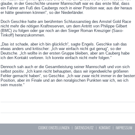
glaube, in der Geschichte unserer Mannschaft war es das erste Mal, dass
ein Fahrer am Fuß des Caubergs noch in einer Position war, aus der heraus
er hätte gewinnen können", so der Niederländer.
Doch Geschke hatte am berühmten Schlussanstieg des Amstel Gold Race
nicht mehr die nötigen Kraftreserven, um dem Antritt von Philippe Gilbert
(BMC) zu folgen oder gar noch an den Sieger Roman Kreuziger (Saxo-
Tinkoff) heranzukommen.
„Das ist schade, aber ich bin glücklich“, sagte Engels. Geschke sah das
etwas anders und kritischer: „Ich war einfach nicht gut genug“, so der
Deutsche. „Ich wollte in der ersten Gruppe bleiben, aber am Cauberg habe
ich den Kontakt verloren. Ich konnte einfach nicht mehr folgen.“
Dennoch sah auch er die Gesamtleistung seiner Mannschaft und von sich
selbst positiv. „Ich kann nicht behaupten, dass wir irgendwelche größeren
Fehler gemacht haben“, so Geschke. „Ich war zwar nicht immer in der beste
Position, aber im Finale und an den noralgischen Punkten war ich, wo ich
sein musste.“
COOKIE EINSTELLUNGEN
|
DATENSCHUTZ
|
KONTAKT
|
IMPRESSUM