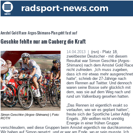
Amstel Gold Race: Argos-Shimano-Plan geht fast auf
Geschke fehlte nur am Cauberg die Kraft
14.04.2013 |
(rsn) - Platz 18,
zweitbester Deutscher - mit diesem
Resultat war Simon Geschke (Argos-
Shimano) nach dem Amstel Gold Rac
nicht zufrieden. „Ich muss zugeben,
dass ich mir etwas mehr ausgerechnet
hatte“, schrieb der 27-Jährige nach
dem Rennen auf Twitter. Und dennoch
waren seine Bosse sehr glücklich mit
dem, was sie auf dem Weg nach und
rund um Valkenburg gesehen hatten.
„Das Rennen ist eigentlich exakt so
verlaufen, wie wir es geplant hatten“,
freute sich der Sportliche Leiter Addy
Simon Geschke (Argos-Shimano) | Foto:
ROTH
Engels. „Wir wollten nicht unnötig
Energie in einer frühen Gruppe
verschleudern, weil diese Gruppen beim Amstel eigentlich nie durchkommen.
Wir haben auf Simon gesetzt, und er war am Ende, wo er sein musste. Ich