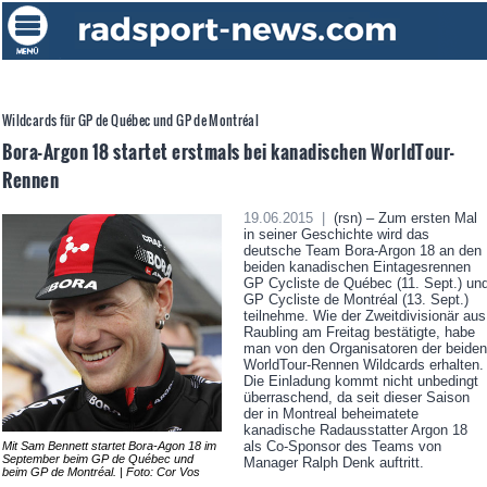
Wildcards für GP de Québec und GP de Montréal
Bora-Argon 18 startet erstmals bei kanadischen WorldTour-
Rennen
19.06.2015 |
(rsn) – Zum ersten Mal
in seiner Geschichte wird das
deutsche Team Bora-Argon 18 an den
beiden kanadischen Eintagesrennen
GP Cycliste de Québec (11. Sept.) un
GP Cycliste de Montréal (13. Sept.)
teilnehme. Wie der Zweitdivisionär aus
Raubling am Freitag bestätigte, habe
man von den Organisatoren der beiden
WorldTour-Rennen Wildcards erhalten.
Die Einladung kommt nicht unbedingt
überraschend, da seit dieser Saison
der in Montreal beheimatete
kanadische Radausstatter Argon 18
als Co-Sponsor des Teams von
Mit Sam Bennett startet Bora-Agon 18 im
September beim GP de Québec und
Manager Ralph Denk auftritt.
beim GP de Montréal. | Foto: Cor Vos