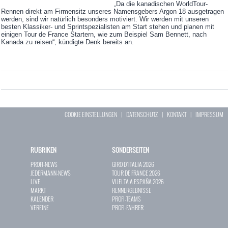
„Da die kanadischen WorldTour-
Rennen direkt am Firmensitz unseres Namensgebers Argon 18 ausgetragen
werden, sind wir natürlich besonders motiviert. Wir werden mit unseren
besten Klassiker- und Sprintspezialisten am Start stehen und planen mit
einigen Tour de France Startern, wie zum Beispiel Sam Bennett, nach
Kanada zu reisen“, kündigte Denk bereits an.
COOKIE EINSTELLUNGEN
|
DATENSCHUTZ
|
KONTAKT
|
IMPRESSUM
RUBRIKEN
SONDERSEITEN
PROFI-NEWS
GIRO D`ITALIA 2026
JEDERMANN-NEWS
TOUR DE FRANCE 2026
LIVE
VUELTA A ESPAÑA 2026
MARKT
RENNERGEBNISSE
KALENDER
PROFI-TEAMS
VEREINE
PROFI-FAHRER