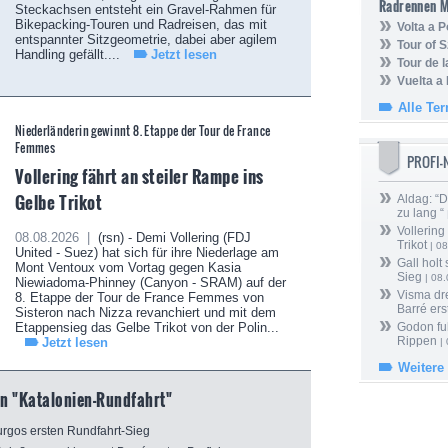
Radrennen 
Steckachsen entsteht ein Gravel-Rahmen für
Bikepacking-Touren und Radreisen, das mit
Volta a P
entspannter Sitzgeometrie, dabei aber agilem
Tour of 
Handling gefällt....
Jetzt lesen
Tour de 
Vuelta a
Alle Te
Niederländerin gewinnt 8. Etappe der Tour de France
Femmes
PROFI
Vollering fährt an steiler Rampe ins
Gelbe Trikot
Aldag: “
zu lang “
Vollering
08.08.2026 |
(rsn) - Demi Vollering (FDJ
Trikot
| 08
United - Suez) hat sich für ihre Niederlage am
Gall holt
Mont Ventoux vom Vortag gegen Kasia
Sieg
| 08
Niewiadoma-Phinney (Canyon - SRAM) auf der
Visma dr
8. Etappe der Tour de France Femmes von
Barré ers
Sisteron nach Nizza revanchiert und mit dem
Etappensieg das Gelbe Trikot von der Polin...
Godon fu
Rippen
Jetzt lesen
| 
Weitere
n "Katalonien-Rundfahrt"
urgos ersten Rundfahrt-Sieg