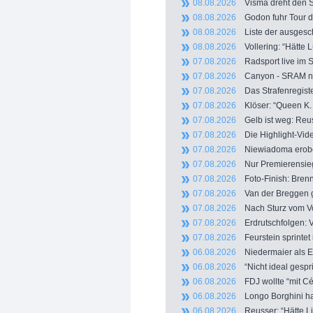
08.08.2026
Visma dreht den Sp
08.08.2026
Godon fuhr Tour d
08.08.2026
Liste der ausgesch
08.08.2026
Vollering: “Hätte L
07.08.2026
Radsport live im S
07.08.2026
Canyon - SRAM nun
07.08.2026
Das Strafenregiste
07.08.2026
Klöser: “Queen K. 
07.08.2026
Gelb ist weg: Reuss
07.08.2026
Die Highlight-Vide
07.08.2026
Niewiadoma erobert
07.08.2026
Nur Premierensiege
07.08.2026
Foto-Finish: Brenna
07.08.2026
Van der Breggen gi
07.08.2026
Nach Sturz vom Vor
07.08.2026
Erdrutschfolgen: V
07.08.2026
Feurstein sprintet 
06.08.2026
Niedermaier als Ede
06.08.2026
“Nicht ideal gespri
06.08.2026
FDJ wollte “mit Cél
06.08.2026
Longo Borghini haut
06.08.2026
Reusser: “Hätte Li