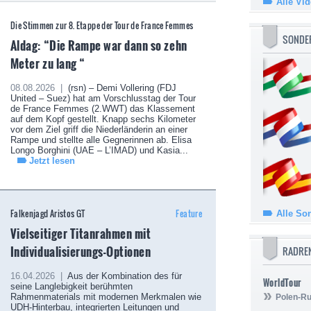
Alle Vi
Die Stimmen zur 8. Etappe der Tour de France Femmes
SONDE
Aldag: “Die Rampe war dann so zehn
Meter zu lang “
08.08.2026 |
(rsn) – Demi Vollering (FDJ
United – Suez) hat am Vorschlusstag der Tour
de France Femmes (2.WWT) das Klassement
auf dem Kopf gestellt. Knapp sechs Kilometer
vor dem Ziel griff die Niederländerin an einer
Rampe und stellte alle Gegnerinnen ab. Elisa
Longo Borghini (UAE – L’IMAD) und Kasia...
Jetzt lesen
Falkenjagd Aristos GT
Feature
Alle So
Vielseitiger Titanrahmen mit
Individualisierungs-Optionen
RADRE
16.04.2026 |
Aus der Kombination des für
WorldTour
seine Langlebigkeit berühmten
Rahmenmaterials mit modernen Merkmalen wie
Polen-Ru
UDH-Hinterbau, integrierten Leitungen und