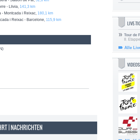
ra - Station de Pal,
52,0 km
e - Llivia,
141,3 km
 - Montcada i Reixac,
180,1 km
ada i Reixac - Barcelone,
115,9 km
LIVE-T
Tour de
8. Etappe
Alle Liv
N)
VIDEOS
HRT | NACHRICHTEN