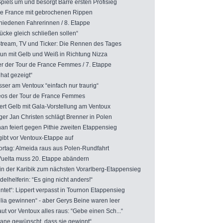
ieß um und besorgt Barré ersten Profisieg
e France mit gebrochenen Rippen
iedenen Fahrerinnen / 8. Etappe
ücke gleich schließen sollen“
tream, TV und Ticker: Die Rennen des Tages
 mit Gelb und Weiß in Richtung Nizza
r der Tour de France Femmes / 7. Etappe
hat gezeigt“
er am Ventoux “einfach nur traurig“
os der Tour de France Femmes
 Gelb mit Gala-Vorstellung am Ventoux
r Jan Christen schlägt Brenner in Polen
n feiert gegen Pithie zweiten Etappensieg
bt vor Ventoux-Etappe auf
tag: Almeida raus aus Polen-Rundfahrt
uelta muss 20. Etappe abändern
in der Karibik zum nächsten Vorarlberg-Etappensieg
lhelferin: “Es ging nicht anders!“
ntet“: Lippert verpasst in Tournon Etappensieg
ia gewinnen“ - aber Gerys Beine waren leer
 vor Ventoux alles raus: “Gebe einen Sch...“
ane gewünscht, dass sie gewinnt“