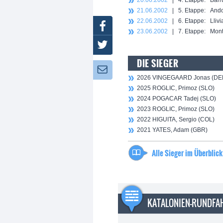
20.06.2002
| 4. Etappe: Barrue
21.06.2002
| 5. Etappe: Andorr
22.06.2002
| 6. Etappe: Llivia
Facebook
23.06.2002
| 7. Etappe: Montc
Twitter
DIE SIEGER
Newsletter:
2026 VINGEGAARD Jonas (DE
2025 ROGLIC, Primoz (SLO)
2024 POGACAR Tadej (SLO)
2023 ROGLIC, Primoz (SLO)
2022 HIGUITA, Sergio (COL)
2021 YATES, Adam (GBR)
Alle Sieger im Überblick
KATALONIEN-RUNDFA