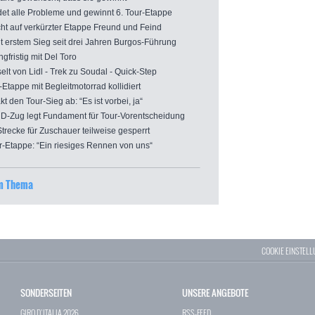
t alle Probleme und gewinnt 6. Tour-Etappe
auf verkürzter Etappe Freund und Feind
 erstem Sieg seit drei Jahren Burgos-Führung
fristig mit Del Toro
 von Lidl - Trek zu Soudal - Quick-Step
tappe mit Begleitmotorrad kollidiert
den Tour-Sieg ab: “Es ist vorbei, ja“
D-Zug legt Fundament für Tour-Vorentscheidung
ecke für Zuschauer teilweise gesperrt
-Etappe: “Ein riesiges Rennen von uns“
um Thema
COOKIE EINSTEL
SONDERSEITEN
UNSERE ANGEBOTE
GIRO D`ITALIA 2026
RSS-FEED