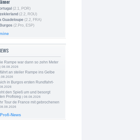
Männer
ortugal
(2.1, POR)
Szeklerland
(2.2, ROU)
la Guadeloupe
(2.2, FRA)
 Burgos
(2.Pro, ESP)
rmine
-NEWS
Die Rampe war dann so zehn Meter
| 08.08.2026
 fährt an steiler Rampe ins Gelbe
.08.2026
 sich in Burgos ersten Rundfahrt-
.08.2026
eht den Spieß um und besorgt
ten Profisieg
| 08.08.2026
hr Tour de France mit gebrochenen
08.08.2026
 Profi-News