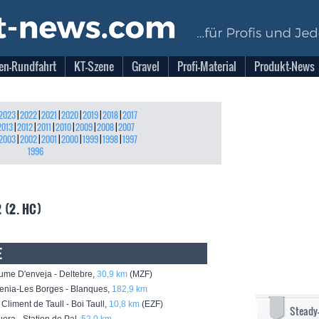
en-Rundfahrt
KT-Szene
Gravel
Profi-Material
Produkt-News
2023
|
2022
|
2021
|
2020
|
2019
|
2018
|
2017
2013
|
2012
|
2011
|
2010
|
2009
|
2008
|
2007
2003
|
2002
|
2001
|
2000
|
1999
|
1998
|
1997
1996
 (2. HC)
E
me D'enveja - Deltebre,
30,9 km
(MZF)
nia-Les Borges - Blanques,
182,9 km
liment de Taull - Boi Taull,
10,8 km
(EZF)
Steady