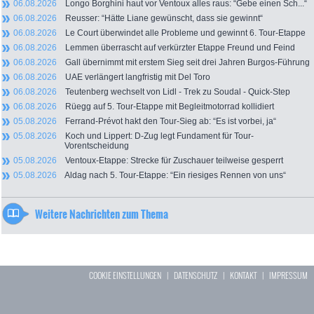
06.08.2026
Longo Borghini haut vor Ventoux alles raus: “Gebe einen Sch...“
06.08.2026
Reusser: “Hätte Liane gewünscht, dass sie gewinnt“
06.08.2026
Le Court überwindet alle Probleme und gewinnt 6. Tour-Etappe
06.08.2026
Lemmen überrascht auf verkürzter Etappe Freund und Feind
06.08.2026
Gall übernimmt mit erstem Sieg seit drei Jahren Burgos-Führung
06.08.2026
UAE verlängert langfristig mit Del Toro
06.08.2026
Teutenberg wechselt von Lidl - Trek zu Soudal - Quick-Step
06.08.2026
Rüegg auf 5. Tour-Etappe mit Begleitmotorrad kollidiert
05.08.2026
Ferrand-Prévot hakt den Tour-Sieg ab: “Es ist vorbei, ja“
05.08.2026
Koch und Lippert: D-Zug legt Fundament für Tour-
Vorentscheidung
05.08.2026
Ventoux-Etappe: Strecke für Zuschauer teilweise gesperrt
05.08.2026
Aldag nach 5. Tour-Etappe: “Ein riesiges Rennen von uns“
Weitere Nachrichten zum Thema
COOKIE EINSTELLUNGEN
|
DATENSCHUTZ
|
KONTAKT
|
IMPRESSUM