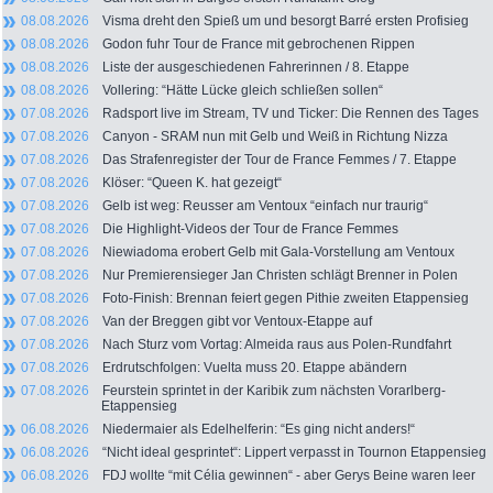
08.08.2026
Visma dreht den Spieß um und besorgt Barré ersten Profisieg
08.08.2026
Godon fuhr Tour de France mit gebrochenen Rippen
08.08.2026
Liste der ausgeschiedenen Fahrerinnen / 8. Etappe
08.08.2026
Vollering: “Hätte Lücke gleich schließen sollen“
07.08.2026
Radsport live im Stream, TV und Ticker: Die Rennen des Tages
07.08.2026
Canyon - SRAM nun mit Gelb und Weiß in Richtung Nizza
07.08.2026
Das Strafenregister der Tour de France Femmes / 7. Etappe
07.08.2026
Klöser: “Queen K. hat gezeigt“
07.08.2026
Gelb ist weg: Reusser am Ventoux “einfach nur traurig“
07.08.2026
Die Highlight-Videos der Tour de France Femmes
07.08.2026
Niewiadoma erobert Gelb mit Gala-Vorstellung am Ventoux
07.08.2026
Nur Premierensieger Jan Christen schlägt Brenner in Polen
07.08.2026
Foto-Finish: Brennan feiert gegen Pithie zweiten Etappensieg
07.08.2026
Van der Breggen gibt vor Ventoux-Etappe auf
07.08.2026
Nach Sturz vom Vortag: Almeida raus aus Polen-Rundfahrt
07.08.2026
Erdrutschfolgen: Vuelta muss 20. Etappe abändern
07.08.2026
Feurstein sprintet in der Karibik zum nächsten Vorarlberg-
Etappensieg
06.08.2026
Niedermaier als Edelhelferin: “Es ging nicht anders!“
06.08.2026
“Nicht ideal gesprintet“: Lippert verpasst in Tournon Etappensieg
06.08.2026
FDJ wollte “mit Célia gewinnen“ - aber Gerys Beine waren leer