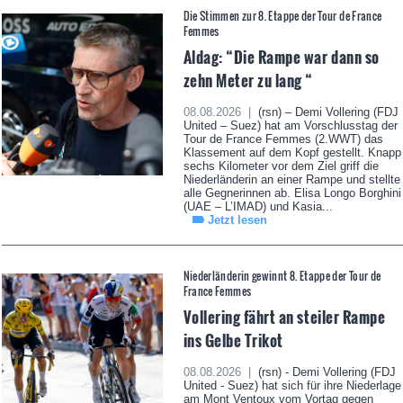
Die Stimmen zur 8. Etappe der Tour de France
Femmes
Aldag: “Die Rampe war dann so
zehn Meter zu lang “
08.08.2026 |
(rsn) – Demi Vollering (FDJ
United – Suez) hat am Vorschlusstag der
Tour de France Femmes (2.WWT) das
Klassement auf dem Kopf gestellt. Knapp
sechs Kilometer vor dem Ziel griff die
Niederländerin an einer Rampe und stellte
alle Gegnerinnen ab. Elisa Longo Borghini
(UAE – L’IMAD) und Kasia...
Jetzt lesen
Niederländerin gewinnt 8. Etappe der Tour de
France Femmes
Vollering fährt an steiler Rampe
ins Gelbe Trikot
08.08.2026 |
(rsn) - Demi Vollering (FDJ
United - Suez) hat sich für ihre Niederlage
am Mont Ventoux vom Vortag gegen