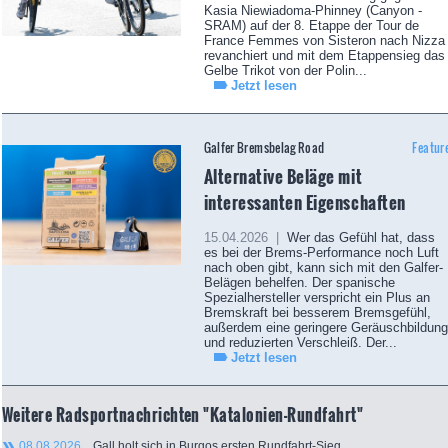
Kasia Niewiadoma-Phinney (Canyon -
SRAM) auf der 8. Etappe der Tour de
France Femmes von Sisteron nach Nizza
revanchiert und mit dem Etappensieg das
Gelbe Trikot von der Polin...
Jetzt lesen
Galfer Bremsbelag Road
Featur
Alternative Beläge mit
interessanten Eigenschaften
15.04.2026 |
Wer das Gefühl hat, dass
es bei der Brems-Performance noch Luft
nach oben gibt, kann sich mit den Galfer-
Belägen behelfen. Der spanische
Spezialhersteller verspricht ein Plus an
Bremskraft bei besserem Bremsgefühl,
außerdem eine geringere Geräuschbildung
und reduzierten Verschleiß. Der...
Jetzt lesen
Weitere Radsportnachrichten "Katalonien-Rundfahrt"
08.08.2026
Gall holt sich in Burgos ersten Rundfahrt-Sieg