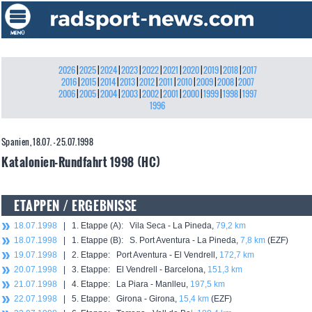
2026
|
2025
|
2024
|
2023
|
2022
|
2021
|
2020
|
2019
|
2018
|
2017
2016
|
2015
|
2014
|
2013
|
2012
|
2011
|
2010
|
2009
|
2008
|
2007
2006
|
2005
|
2004
|
2003
|
2002
|
2001
|
2000
|
1999
|
1998
|
1997
1996
Spanien, 18.07. - 25.07.1998
Katalonien-Rundfahrt 1998 (HC)
ETAPPEN / ERGEBNISSE
18.07.1998
| 1. Etappe (A): Vila Seca - La Pineda,
79,2 km
18.07.1998
| 1. Etappe (B): S. Port Aventura - La Pineda,
7,8 km
(EZF)
19.07.1998
| 2. Etappe: Port Aventura - El Vendrell,
172,7 km
20.07.1998
| 3. Etappe: El Vendrell - Barcelona,
151,3 km
21.07.1998
| 4. Etappe: La Piara - Manlleu,
197,5 km
22.07.1998
| 5. Etappe: Girona - Girona,
15,4 km
(EZF)