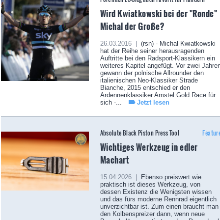
Wird Kwiatkowski bei der "Ronde"
Michal der Große?
26.03.2016 |
(rsn) - Michal Kwiatkowski
hat der Reihe seiner herausragenden
Auftritte bei den Radsport-Klassikern ein
weiteres Kapitel angefügt. Vor zwei Jahre
gewann der polnische Allrounder den
italienischen Neo-Klassiker Strade
Bianche, 2015 entschied er den
Ardennenklassiker Amstel Gold Race für
sich -...
Jetzt lesen
Absolute Black Piston Press Tool
Featur
Wichtiges Werkzeug in edler
Machart
15.04.2026 |
Ebenso preiswert wie
praktisch ist dieses Werkzeug, von
dessen Existenz die Wenigsten wissen
und das fürs moderne Rennrad eigentlich
unverzichtbar ist. Zum einen braucht man
den Kolbenspreizer dann, wenn neue