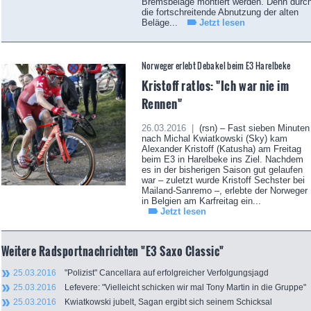
Bremsbeläge montiert werden. Denn durc
die fortschreitende Abnutzung der alten
Beläge...
Jetzt lesen
Norweger erlebt Debakel beim E3 Harelbeke
Kristoff ratlos: "Ich war nie im
Rennen"
26.03.2016 |
(rsn) – Fast sieben Minuten
nach Michal Kwiatkowski (Sky) kam
Alexander Kristoff (Katusha) am Freitag
beim E3 in Harelbeke ins Ziel. Nachdem
es in der bisherigen Saison gut gelaufen
war – zuletzt wurde Kristoff Sechster bei
Mailand-Sanremo –, erlebte der Norweger
in Belgien am Karfreitag ein...
Jetzt lesen
Weitere Radsportnachrichten "E3 Saxo Classic"
25.03.2016
"Polizist" Cancellara auf erfolgreicher Verfolgungsjagd
25.03.2016
Lefevere: "Vielleicht schicken wir mal Tony Martin in die Gruppe"
25.03.2016
Kwiatkowski jubelt, Sagan ergibt sich seinem Schicksal