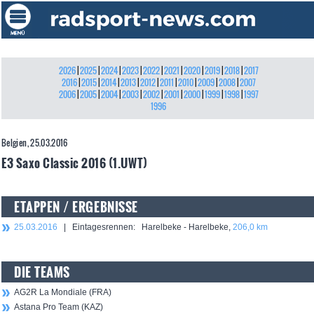
2026
|
2025
|
2024
|
2023
|
2022
|
2021
|
2020
|
2019
|
2018
|
2017
2016
|
2015
|
2014
|
2013
|
2012
|
2011
|
2010
|
2009
|
2008
|
2007
2006
|
2005
|
2004
|
2003
|
2002
|
2001
|
2000
|
1999
|
1998
|
1997
1996
Belgien, 25.03.2016
E3 Saxo Classic 2016 (1.UWT)
ETAPPEN / ERGEBNISSE
25.03.2016
| Eintagesrennen: Harelbeke - Harelbeke,
206,0 km
DIE TEAMS
AG2R La Mondiale (FRA)
Astana Pro Team (KAZ)