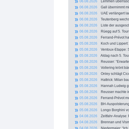
06.08.2026
Lemmen überrascht 
06.08.2026
Gall übernimmt mit
06.08.2026
UAE verlängert lang
06.08.2026
Teutenberg wechselt
06.08.2026
Liste der ausgesch
06.08.2026
Rüegg auf 5. Tour-
05.08.2026
Ferrand-Prévot hakt 
05.08.2026
Koch und Lippert: 
05.08.2026
Ventoux-Etappe: Str
05.08.2026
Aldag nach 5. Tour
05.08.2026
Reusser: “Erwartet
05.08.2026
Vollering krönt bär
05.08.2026
Onley schlägt Cicc
05.08.2026
Hattrick: Milan bau
05.08.2026
Hannah Ludwig gibt
05.08.2026
Reusser machte in 
05.08.2026
Ferrand-Prévot muss
05.08.2026
BH-Auspolsterung: S
05.08.2026
Longo Borghini von 
04.08.2026
Zeitfahr-Analyse: R
04.08.2026
Brennan und Visma 
04.08.2026
Niedermaier: “Ich 