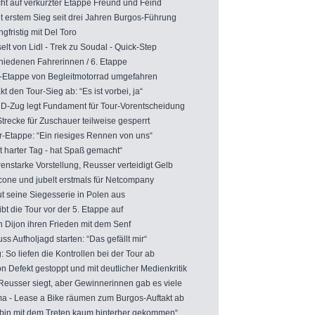
auf verkürzter Etappe Freund und Feind
 erstem Sieg seit drei Jahren Burgos-Führung
fristig mit Del Toro
 von Lidl - Trek zu Soudal - Quick-Step
iedenen Fahrerinnen / 6. Etappe
Etappe von Begleitmotorrad umgefahren
den Tour-Sieg ab: “Es ist vorbei, ja“
D-Zug legt Fundament für Tour-Vorentscheidung
ecke für Zuschauer teilweise gesperrt
-Etappe: “Ein riesiges Rennen von uns“
 harter Tag - hat Spaß gemacht“
enstarke Vorstellung, Reusser verteidigt Gelb
one und jubelt erstmals für Netcompany
t seine Siegesserie in Polen aus
 die Tour vor der 5. Etappe auf
Dijon ihren Frieden mit dem Senf
 Aufholjagd starten: “Das gefällt mir“
o liefen die Kontrollen bei der Tour ab
Defekt gestoppt und mit deutlicher Medienkritik
eusser siegt, aber Gewinnerinnen gab es viele
- Lease a Bike räumen zum Burgos-Auftakt ab
bin mit dem Treten kaum hinterher gekommen“