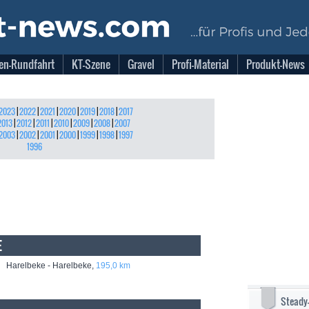
en-Rundfahrt
KT-Szene
Gravel
Profi-Material
Produkt-News
2023
|
2022
|
2021
|
2020
|
2019
|
2018
|
2017
2013
|
2012
|
2011
|
2010
|
2009
|
2008
|
2007
2003
|
2002
|
2001
|
2000
|
1999
|
1998
|
1997
1996
E
 Harelbeke - Harelbeke,
195,0 km
Steady