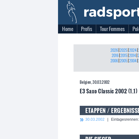
Home
Profis
Tour Femmes
Pol
2026
|
2025
|
2024
|
2016
|
2015
|
2014
|
2006
|
2005
|
2004
|
Belgien, 30.03.2002
E3 Saxo Classic 2002 (1.1)
ETAPPEN / ERGEBNISS
30.03.2002
| Eintagesrennen: