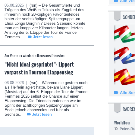
Alle Vi
06.08.2026 |
(rsn) – Die Gesamtvierte und
Trägerin des Weißen Trikots als Zugpferd des
immerhin noch 20-köpfigen Favoritenfeldes
SONDE
hinter der sechsköpfigen Spitzengruppe um
Elisa Longo Borghini? Dieses Szenario konnte
man am knapp vier Kilometer langen, letzten
Anstieg der 6. Etappe der Tour de France
Femmes...
Jetzt lesen
Am Ventoux wieder in Reussers Diensten
“Nicht ideal gesprintet“: Lippert
verpasst in Tournon Etappensieg
06.08.2026 |
(rsn) – Während sie gestern noch
als Helferin agiert hatte, bekam Liane Lippert
(Movistar) auf der 6. Etappe der Tour de France
Alle So
Femmes 2026 selbst die Chance auf einen
Etappensieg. Die Friedrichshafenerin war im
Sprint der achtköpfigen Spitzengruppe am
RADRE
Ende jedoch chancenlos und fuhr als
Sechste...
Jetzt lesen
WorldTour
Polen-Ru