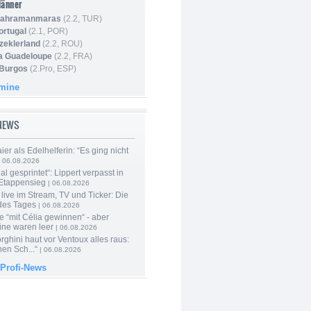
Männer
 Kahramanmaras
(2.2, TUR)
ortugal
(2.1, POR)
Szeklerland
(2.2, ROU)
la Guadeloupe
(2.2, FRA)
 Burgos
(2.Pro, ESP)
rmine
-NEWS
er als Edelhelferin: “Es ging nicht
 06.08.2026
al gesprintet“: Lippert verpasst in
Etappensieg
| 06.08.2026
live im Stream, TV und Ticker: Die
des Tages
| 06.08.2026
e “mit Célia gewinnen“ - aber
ine waren leer
| 06.08.2026
ghini haut vor Ventoux alles raus:
en Sch...“
| 06.08.2026
 Profi-News