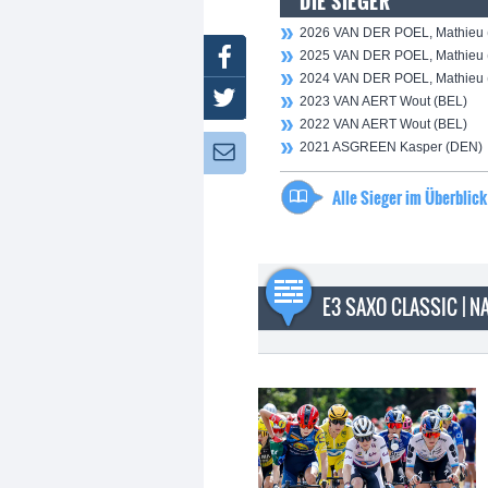
DIE SIEGER
2026 VAN DER POEL, Mathieu
Facebook
2025 VAN DER POEL, Mathieu
2024 VAN DER POEL, Mathieu
Twitter
2023 VAN AERT Wout (BEL)
2022 VAN AERT Wout (BEL)
2021 ASGREEN Kasper (DEN)
Newsletter:
Alle Sieger im Überblick
E3 SAXO CLASSIC | 