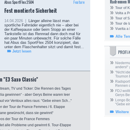
Radrennen 
Abus SportFlex 2504
Feature
Tour of
Fest montierte Sicherheit
Volta a P
Tour of 
14.04.2026 |
Länger alleine lässt man
Tour de 
sportliche Fahrräder eigentlich nie – aber bei
Vuelta a
der Kaffeepause oder beim Stopp an einer
Tankstelle ist das Rennrad dann doch mal für
Alle Te
ein paar Minuten unbewacht. Für solche Fälle
hat Abus das SportFlex 2504 konzipiert, das
unter dem Flaschenhalter sitzt und damit fest...
Jetzt lesen
PROFI
Niedermai
anders!“
|
“Nicht ide
Tournon 
n "E3 Saxo Classic"
Radsport 
Rennen 
tream, TV und Ticker: Die Rennen des Tages
FDJ wollt
ia gewinnen“ - aber Gerys Beine waren leer
Gerys Be
Longo Bor
 vor Ventoux alles raus: “Gebe einen Sch...“
“Gebe ein
r der Tour de France Femmes / 6. Etappe
Weitere
ane gewünscht, dass sie gewinnt“
os der Tour de France Femmes
t alle Probleme und gewinnt 6. Tour-Etappe