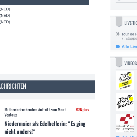
 (NED)
 (NED)
LIVE-T
 (NED)
Tour de
7. Etappe
Alle Liv
VIDEOS
NACHRICHTEN
Mit beeindruckendem Auftritt zum Mont
RSNplus
Ventoux
Niedermaier als Edelhelferin: “Es ging
nicht anders!“