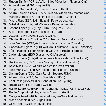
43.
Rúben Simão (POR, L.A. Alumínios / Credibom / Marcos Car)
2
44.
Adrià Moreno (ESP, Burgos-BH)
2
45.
Keegan Swirbul (USA, Human Powered Health)
3
46.
André Ramalho (POR, L.A. Alumínios / Credibom / Marcos Car)
3
47.
Marcos Jurado (ESP, Electro Hiper Europa - Caldas)
3
48.
Mauro Rato (ESP, BAI - Sicasal - Petro de Luanda)
3
49.
Mikel Mujika (ESP, BAI - Sicasal - Petro de Luanda)
3
50.
Joseba Lopez (ESP, Caja Rural - Seguros RGA)
3
51.
Asier Etxeberria (ESP, Euskaltel - Euskadi)
3
52.
Joaquim Silva (POR, Efapel Cycling)
3
53.
Charles-Étienne Chrétien (CAN, Human Powered Health)
3
54.
José Mendes (POR, Aviludo - Louletano - Loulé Concelho)
3
55.
Carlos Iván Oyarzún (CHI, Aviludo - Louletano - Loulé Concelho)
4
56.
Fábio Marcelo Pinto Oliveira (POR, ABTF Betão - Feirense)
4
57.
Javier Moreno (ESP, Glassdrive Q8 Anicolor)
4
58.
Alvaro Trueba (ESP, Atum general / Tavira / Maria Nova Hotel)
4
59.
Rui Carvalho (POR, Tavfer-Mortágua-Ovos Matinados)
4
60.
Scott Mcgill (USA, Wildlife Generation Pro Cycling)
4
61.
Jose Maria Garcia (ESP, Electro Hiper Europa - Caldas)
5
62.
Jhojan García (COL, Caja Rural - Seguros RGA)
5
63.
Afonso Silva (POR, Kelly / Simoldes / UDO )
5
64.
Kent Ross (USA, Wildlife Generation Pro Cycling)
5
65.
Rafael Silva (POR, Efapel Cycling)
5
66.
Rafael Lourenço (POR, Atum general / Tavira / Maria Nova Hotel)
5
67.
Robin Carpenter (USA, Human Powered Health)
5
68.
Gonçalo Amado (POR, Tavfer-Mortágua-Ovos Matinados)
5
69.
Mario Aparicio (ESP, Burgos-BH)
5
70.
Oliver Rees (GBR, Trinity Racing)
5