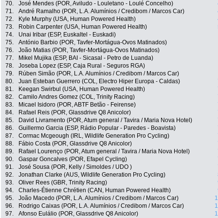
70.
José Mendes (POR, Aviludo - Louletano - Loulé Concelho)
71.
André Ramalho (POR, L.A. Alumínios / Credibom / Marcos Car)
72.
Kyle Murphy (USA, Human Powered Health)
73.
Robin Carpenter (USA, Human Powered Health)
74.
Unai Iribar (ESP, Euskaltel - Euskadi)
75.
António Barbio (POR, Tavfer-Mortágua-Ovos Matinados)
76.
João Matias (POR, Tavfer-Mortágua-Ovos Matinados)
77.
Mikel Mujika (ESP, BAI - Sicasal - Petro de Luanda)
78.
Joseba Lopez (ESP, Caja Rural - Seguros RGA)
79.
Rúben Simão (POR, L.A. Alumínios / Credibom / Marcos Car)
80.
Juan Esteban Guerrero (COL, Electro Hiper Europa - Caldas)
81.
Keegan Swirbul (USA, Human Powered Health)
82.
Camilo Andres Gomez (COL, Trinity Racing)
83.
Micael Isidoro (POR, ABTF Betão - Feirense)
84.
Rafael Reis (POR, Glassdrive Q8 Anicolor)
85.
David Livramento (POR, Atum general / Tavira / Maria Nova Hotel)
86.
Guillermo Garcia (ESP, Rádio Popular - Paredes - Boavista)
87.
Cormac Mcgeough (IRL, Wildlife Generation Pro Cycling)
88.
Fábio Costa (POR, Glassdrive Q8 Anicolor)
89.
Rafael Lourenço (POR, Atum general / Tavira / Maria Nova Hotel)
90.
Gaspar Goncalves (POR, Efapel Cycling)
91.
José Sousa (POR, Kelly / Simoldes / UDO )
92.
Jonathan Clarke (AUS, Wildlife Generation Pro Cycling)
93.
Oliver Rees (GBR, Trinity Racing)
94.
Charles-Étienne Chrétien (CAN, Human Powered Health)
95.
João Macedo (POR, L.A. Alumínios / Credibom / Marcos Car)
1
96.
Rodrigo Caixas (POR, L.A. Alumínios / Credibom / Marcos Car)
1
97.
Afonso Eulálio (POR, Glassdrive Q8 Anicolor)
1