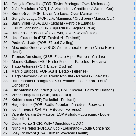
18.
Gonçalo Carvalho (POR, Tavfer-Mortágua-Ovos Matinados)
1
19.
João Medeiros (POR, L.A. Alumínios / Credibom / Marcos Car)
1
20.
Bruno Silva (POR, Tavfer-Mortágua-Ovos Matinados)
1
21.
Gonçalo Leaça (POR, L.A. Alumínios / Credibom / Marcos Car)
1
22.
Barry Miller (USA, BAI - Sicasal - Petro de Luanda)
1
23.
Calum Johnston (GBR, Caja Rural - Seguros RGA)
1
24.
Roberto Carlos González (PAN, Java Kiwi Atlántico)
1
25.
Unai Cuadrado (ESP, Euskaltel - Euskadi)
1
26.
Pedro Andrade (POR, Efapel Cycling)
1
27.
Alexander Grigoryev (RUS, Atum general / Tavira / Maria Nova
1
Hotel)
28.
Thomas Armstrong (GBR, Electro Hiper Europa - Caldas)
1
29.
Alberto Gallego (ESP, Rádio Popular - Paredes - Boavista)
1
30.
Tiago Antunes (POR, Efapel Cycling)
2
31.
Márcio Barbosa (POR, ABTF Betão - Feirense)
2
32.
Tiago Machado (POR, Rádio Popular - Paredes - Boavista)
2
33.
Rui Emanuel Rodrigues (POR, Aviludo - Louletano - Loulé
2
Concelho)
34.
Eric Antonio Fagundez (URU, BAI - Sicasal - Petro de Luanda)
2
35.
Victor Langellotti (MON, Burgos-BH)
2
36.
Xabier Isasa (ESP, Euskaltel - Euskadi)
2
37.
Hugo Nunes (POR, Rádio Popular - Paredes - Boavista)
2
38.
Ivo Pinheiro (POR, ABTF Betão - Feirense)
2
39.
Vicente García De Mateos (ESP, Aviludo - Louletano - Loulé
2
Concelho)
40.
César Fonte (POR, Kelly / Simoldes / UDO )
2
41.
Nuno Meireles (POR, Aviludo - Louletano - Loulé Concelho)
2
42.
Joey Rosskopf (USA, Human Powered Health)
2