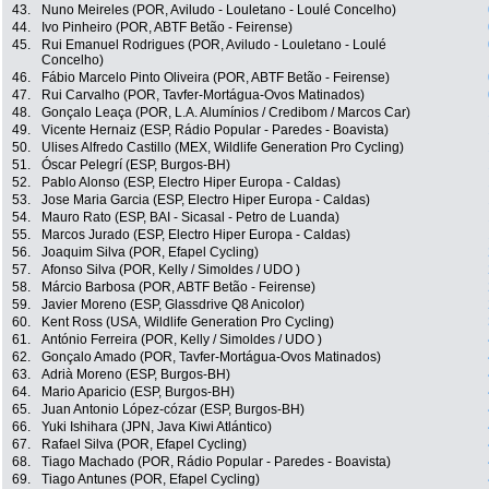
43.
Nuno Meireles (POR, Aviludo - Louletano - Loulé Concelho)
44.
Ivo Pinheiro (POR, ABTF Betão - Feirense)
45.
Rui Emanuel Rodrigues (POR, Aviludo - Louletano - Loulé
Concelho)
46.
Fábio Marcelo Pinto Oliveira (POR, ABTF Betão - Feirense)
47.
Rui Carvalho (POR, Tavfer-Mortágua-Ovos Matinados)
48.
Gonçalo Leaça (POR, L.A. Alumínios / Credibom / Marcos Car)
49.
Vicente Hernaiz (ESP, Rádio Popular - Paredes - Boavista)
50.
Ulises Alfredo Castillo (MEX, Wildlife Generation Pro Cycling)
51.
Óscar Pelegrí (ESP, Burgos-BH)
52.
Pablo Alonso (ESP, Electro Hiper Europa - Caldas)
53.
Jose Maria Garcia (ESP, Electro Hiper Europa - Caldas)
54.
Mauro Rato (ESP, BAI - Sicasal - Petro de Luanda)
55.
Marcos Jurado (ESP, Electro Hiper Europa - Caldas)
56.
Joaquim Silva (POR, Efapel Cycling)
57.
Afonso Silva (POR, Kelly / Simoldes / UDO )
58.
Márcio Barbosa (POR, ABTF Betão - Feirense)
59.
Javier Moreno (ESP, Glassdrive Q8 Anicolor)
60.
Kent Ross (USA, Wildlife Generation Pro Cycling)
61.
António Ferreira (POR, Kelly / Simoldes / UDO )
62.
Gonçalo Amado (POR, Tavfer-Mortágua-Ovos Matinados)
63.
Adrià Moreno (ESP, Burgos-BH)
64.
Mario Aparicio (ESP, Burgos-BH)
65.
Juan Antonio López-cózar (ESP, Burgos-BH)
66.
Yuki Ishihara (JPN, Java Kiwi Atlántico)
67.
Rafael Silva (POR, Efapel Cycling)
68.
Tiago Machado (POR, Rádio Popular - Paredes - Boavista)
69.
Tiago Antunes (POR, Efapel Cycling)