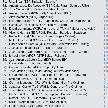
71.
Unai Iribar (ESP, Euskaltel - Euskadi)
5
72.
Andoni López De Abetxuko (ESP, Caja Rural - Seguros RGA)
5
73.
José Sousa (POR, Kelly / Simoldes / UDO )
5
74.
António Ferreira (POR, Kelly / Simoldes / UDO )
5
75.
Alex Molenaar (NED, Burgos-BH)
1:0
76.
Rodrigo Caixas (POR, L.A. Alumínios / Credibom / Marcos Car)
1:0
77.
Camilo Andres Gomez (COL, Trinity Racing)
1:0
78.
David Livramento (POR, Atum general / Tavira / Maria Nova Hotel)
1:0
79.
Vicente Hernaiz (ESP, Rádio Popular - Paredes - Boavista)
1:0
80.
Pablo Alonso (ESP, Electro Hiper Europa - Caldas)
1:0
81.
Mateu Estelrich (ESP, Electro Hiper Europa - Caldas)
1:0
82.
Ulises Alfredo Castillo (MEX, Wildlife Generation Pro Cycling)
1:0
83.
Juan José Lobato (ESP, Euskaltel - Euskadi)
1:0
84.
Juan Esteban Guerrero (COL, Electro Hiper Europa - Caldas)
1:0
85.
Micael Isidoro (POR, ABTF Betão - Feirense)
1:0
86.
Juan Antonio López-cózar (ESP, Burgos-BH)
1:0
87.
Óscar Pelegrí (ESP, Burgos-BH)
1:0
88.
Gaspar Goncalves (POR, Efapel Cycling)
1:0
89.
João Matias (POR, Tavfer-Mortágua-Ovos Matinados)
1:0
90.
César Martingil (POR, Rádio Popular - Paredes - Boavista)
1:1
91.
Kyle Murphy (USA, Human Powered Health)
1:1
92.
Cormac Mcgeough (IRL, Wildlife Generation Pro Cycling)
1:
93.
Jonathan Clarke (AUS, Wildlife Generation Pro Cycling)
1:1
94.
João Macedo (POR, L.A. Alumínios / Credibom / Marcos Car)
1:1
95.
Guillermo Garcia (ESP, Rádio Popular - Paredes - Boavista)
1:1
96.
Rafael Reis (POR, Glassdrive Q8 Anicolor)
1:1
97.
Nikiforos Arvanitou (GRE, Java Kiwi Atlántico)
1:1
98.
Fábio Costa (POR, Glassdrive Q8 Anicolor)
1:1