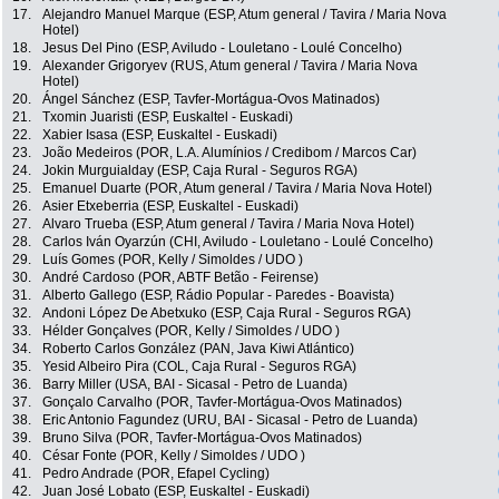
17.
Alejandro Manuel Marque (ESP, Atum general / Tavira / Maria Nova
Hotel)
18.
Jesus Del Pino (ESP, Aviludo - Louletano - Loulé Concelho)
19.
Alexander Grigoryev (RUS, Atum general / Tavira / Maria Nova
Hotel)
20.
Ángel Sánchez (ESP, Tavfer-Mortágua-Ovos Matinados)
21.
Txomin Juaristi (ESP, Euskaltel - Euskadi)
22.
Xabier Isasa (ESP, Euskaltel - Euskadi)
23.
João Medeiros (POR, L.A. Alumínios / Credibom / Marcos Car)
24.
Jokin Murguialday (ESP, Caja Rural - Seguros RGA)
25.
Emanuel Duarte (POR, Atum general / Tavira / Maria Nova Hotel)
26.
Asier Etxeberria (ESP, Euskaltel - Euskadi)
27.
Alvaro Trueba (ESP, Atum general / Tavira / Maria Nova Hotel)
28.
Carlos Iván Oyarzún (CHI, Aviludo - Louletano - Loulé Concelho)
29.
Luís Gomes (POR, Kelly / Simoldes / UDO )
30.
André Cardoso (POR, ABTF Betão - Feirense)
31.
Alberto Gallego (ESP, Rádio Popular - Paredes - Boavista)
32.
Andoni López De Abetxuko (ESP, Caja Rural - Seguros RGA)
33.
Hélder Gonçalves (POR, Kelly / Simoldes / UDO )
34.
Roberto Carlos González (PAN, Java Kiwi Atlántico)
35.
Yesid Albeiro Pira (COL, Caja Rural - Seguros RGA)
36.
Barry Miller (USA, BAI - Sicasal - Petro de Luanda)
37.
Gonçalo Carvalho (POR, Tavfer-Mortágua-Ovos Matinados)
38.
Eric Antonio Fagundez (URU, BAI - Sicasal - Petro de Luanda)
39.
Bruno Silva (POR, Tavfer-Mortágua-Ovos Matinados)
40.
César Fonte (POR, Kelly / Simoldes / UDO )
41.
Pedro Andrade (POR, Efapel Cycling)
42.
Juan José Lobato (ESP, Euskaltel - Euskadi)