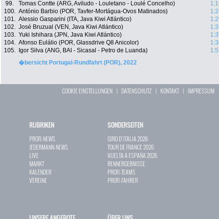
99.
Tomas Contte (ARG, Aviludo - Louletano - Loulé Concelho)
1:1
100.
António Barbio (POR, Tavfer-Mortágua-Ovos Matinados)
1:2
101.
Alessio Gasparini (ITA, Java Kiwi Atlántico)
1:2
102.
José Bruzual (VEN, Java Kiwi Atlántico)
1:3
103.
Yuki Ishihara (JPN, Java Kiwi Atlántico)
1:3
104.
Afonso Eulálio (POR, Glassdrive Q8 Anicolor)
1:3
105.
Igor Silva (ANG, BAI - Sicasal - Petro de Luanda)
1:5
�bersicht Portugal-Rundfahrt (POR), 2022
COOKIE EINSTELLUNGEN
|
DATENSCHUTZ
|
KONTAKT
|
IMPRESSUM
RUBRIKEN
SONDERSEITEN
PROFI-NEWS
GIRO D`ITALIA 2026
JEDERMANN-NEWS
TOUR DE FRANCE 2026
LIVE
VUELTA A ESPAÑA 2026
MARKT
RENNERGEBNISSE
KALENDER
PROFI-TEAMS
VEREINE
PROFI-FAHRER
UNSERE ANGEBOTE
ÜBER UNS