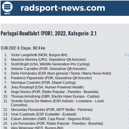
Portugal-Rundfahrt (POR), 2022, Kategorie: 2.1
13.08.2022: 8. Etappe , 182.4 km
1.
Victor Langellotti (MON, Burgos-BH)
4:
2.
Mauricio Moreira (URU, Glassdrive Q8 Anicolor)
3.
Scott Mcgill (USA, Wildlife Generation Pro Cycling)
4.
Antonio Carvalho (POR, Glassdrive Q8 Anicolor)
5.
Delio Fernández (ESP, Atum general / Tavira / Maria Nova Hotel)
6.
Frederico Figueiredo (POR, Glassdrive Q8 Anicolor)
7.
Henrique Casimiro (POR, Efapel Cycling)
8.
Joey Rosskopf (USA, Human Powered Health)
9.
Hugo Nunes (POR, Rádio Popular - Paredes - Boavista)
10.
Thomas Armstrong (GBR, Electro Hiper Europa - Caldas)
11.
Vicente García De Mateos (ESP, Aviludo - Louletano - Loulé
Concelho)
12.
Venceslau Fernandes (POR, ABTF Betão - Feirense)
13.
Unai Cuadrado (ESP, Euskaltel - Euskadi)
14.
Calum Johnston (GBR, Caja Rural - Seguros RGA)
15.
Luís Fernandes (POR, Rádio Popular - Paredes - Boavista)
16.
Alex Molenaar (NED, Burgos-BH)