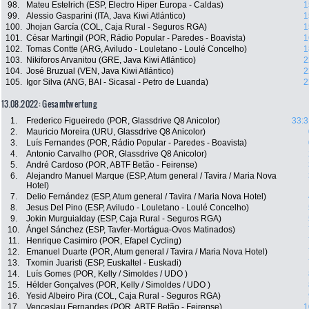
98.
Mateu Estelrich (ESP, Electro Hiper Europa - Caldas)
1
99.
Alessio Gasparini (ITA, Java Kiwi Atlántico)
1
100.
Jhojan García (COL, Caja Rural - Seguros RGA)
1
101.
César Martingil (POR, Rádio Popular - Paredes - Boavista)
1
102.
Tomas Contte (ARG, Aviludo - Louletano - Loulé Concelho)
1
103.
Nikiforos Arvanitou (GRE, Java Kiwi Atlántico)
2
104.
José Bruzual (VEN, Java Kiwi Atlántico)
2
105.
Igor Silva (ANG, BAI - Sicasal - Petro de Luanda)
2
13.08.2022: Gesamtwertung
1.
Frederico Figueiredo (POR, Glassdrive Q8 Anicolor)
33:3
2.
Mauricio Moreira (URU, Glassdrive Q8 Anicolor)
3.
Luís Fernandes (POR, Rádio Popular - Paredes - Boavista)
4.
Antonio Carvalho (POR, Glassdrive Q8 Anicolor)
5.
André Cardoso (POR, ABTF Betão - Feirense)
6.
Alejandro Manuel Marque (ESP, Atum general / Tavira / Maria Nova
Hotel)
7.
Delio Fernández (ESP, Atum general / Tavira / Maria Nova Hotel)
8.
Jesus Del Pino (ESP, Aviludo - Louletano - Loulé Concelho)
9.
Jokin Murguialday (ESP, Caja Rural - Seguros RGA)
10.
Ángel Sánchez (ESP, Tavfer-Mortágua-Ovos Matinados)
11.
Henrique Casimiro (POR, Efapel Cycling)
12.
Emanuel Duarte (POR, Atum general / Tavira / Maria Nova Hotel)
13.
Txomin Juaristi (ESP, Euskaltel - Euskadi)
14.
Luís Gomes (POR, Kelly / Simoldes / UDO )
15.
Hélder Gonçalves (POR, Kelly / Simoldes / UDO )
16.
Yesid Albeiro Pira (COL, Caja Rural - Seguros RGA)
17.
Venceslau Fernandes (POR, ABTF Betão - Feirense)
1