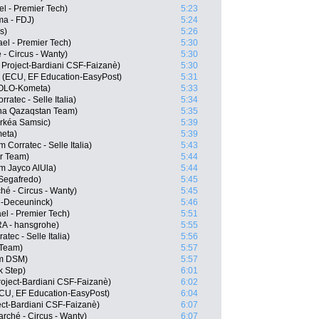
el - Premier Tech)
5:23
ma - FDJ)
5:24
s)
5:26
ael - Premier Tech)
5:30
 - Circus - Wanty)
5:30
 Project-Bardiani CSF-Faizanè)
5:30
 (ECU, EF Education-EasyPost)
5:31
EOLO-Kometa)
5:33
ratec - Selle Italia)
5:34
na Qazaqstan Team)
5:35
rkéa Samsic)
5:39
meta)
5:39
 Corratec - Selle Italia)
5:43
ar Team)
5:44
m Jayco AlUla)
5:44
 Segafredo)
5:45
ché - Circus - Wanty)
5:45
n-Deceuninck)
5:46
ael - Premier Tech)
5:51
A - hansgrohe)
5:55
tec - Selle Italia)
5:56
 Team)
5:57
am DSM)
5:57
k Step)
6:01
 Project-Bardiani CSF-Faizanè)
6:02
CU, EF Education-EasyPost)
6:04
ject-Bardiani CSF-Faizanè)
6:07
rché - Circus - Wanty)
6:07