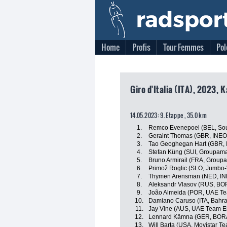
Home
Profis
Tour Femmes
Pol
Giro d'Italia (ITA), 2023, 
14.05.2023: 9. Etappe , 35.0 km
1.
Remco Evenepoel (BEL, Soud
2.
Geraint Thomas (GBR, INEO
3.
Tao Geoghegan Hart (GBR, 
4.
Stefan Küng (SUI, Groupama
5.
Bruno Armirail (FRA, Group
6.
Primož Roglic (SLO, Jumbo
7.
Thymen Arensman (NED, IN
8.
Aleksandr Vlasov (RUS, BO
9.
João Almeida (POR, UAE Te
10.
Damiano Caruso (ITA, Bahrai
11.
Jay Vine (AUS, UAE Team E
12.
Lennard Kämna (GER, BORA
13.
Will Barta (USA, Movistar T