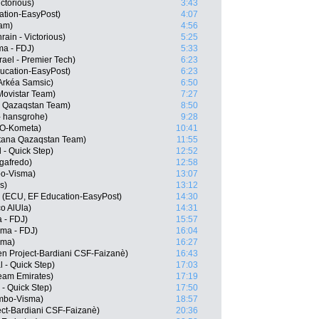
ctorious)
3:43
ation-EasyPost)
4:07
eam)
4:56
ain - Victorious)
5:25
ma - FDJ)
5:33
rael - Premier Tech)
6:23
ucation-EasyPost)
6:23
Arkéa Samsic)
6:50
Movistar Team)
7:27
a Qazaqstan Team)
8:50
- hansgrohe)
9:28
LO-Kometa)
10:41
stana Qazaqstan Team)
11:55
 - Quick Step)
12:52
egafredo)
12:58
o-Visma)
13:07
s)
13:12
 (ECU, EF Education-EasyPost)
14:30
o AlUla)
14:31
 - FDJ)
15:57
ama - FDJ)
16:04
sma)
16:27
een Project-Bardiani CSF-Faizanè)
16:43
 - Quick Step)
17:03
eam Emirates)
17:19
 - Quick Step)
17:50
mbo-Visma)
18:57
ject-Bardiani CSF-Faizanè)
20:36