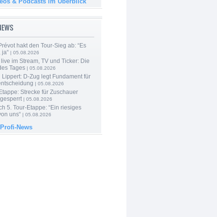
deos & Podcasts im Überblick
-NEWS
révot hakt den Tour-Sieg ab: “Es
 ja“
| 05.08.2026
live im Stream, TV und Ticker: Die
des Tages
| 05.08.2026
Lippert: D-Zug legt Fundament für
entscheidung
| 05.08.2026
Etappe: Strecke für Zuschauer
 gesperrt
| 05.08.2026
h 5. Tour-Etappe: “Ein riesiges
on uns“
| 05.08.2026
 Profi-News