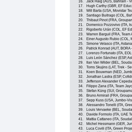
16.
Jack Haig (AUS, Bahrain - Vi
17.
Hugh Carthy (GBR, EF Educ
18.
Will Barta (USA, Movistar T
19.
Santiago Buitrago (COL, Bahr
20.
Thibaut Pinot (FRA, Groupa
21.
Domenico Pozzovivo (ITA, Is
22.
Rigoberto Urán (COL, EF Ed
23.
Warren Barguil (FRA, Team 
24.
Einer Augusto Rubio (COL, 
25.
Simone Velasco (ITA, Astan
26.
Patrick Konrad (AUT, BORA 
27.
Lorenzo Fortunato (ITA, EO
28.
Luis León Sánchez (ESP, A
29.
Ilan Van Wilder (BEL, Soudal
30.
Toms Skujins (LAT, Trek - S
31.
Koen Bouwman (NED, Jumb
32.
Jonathan Lastra (ESP, Cofidi
33.
Jefferson Alexander Cepeda
34.
Filippo Zana (ITA, Team Jayc
35.
Stefan Küng (SUI, Groupama
36.
Bruno Armirail (FRA, Group
37.
Sepp Kuss (USA, Jumbo-Vi
38.
Alessandro Tonelli (ITA, Gr
39.
Louis Vervaeke (BEL, Soudal
40.
Davide Formolo (ITA, UAE T
41.
Mattia Cattaneo (ITA, Soudal
42.
Michel Hessmann (GER, Ju
43.
Luca Covili (ITA, Green Pro