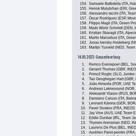
154.
Samuele Battistella (ITA, A
155.
Henok Mulubrhan (ERI, Gree
156.
Alessandro Iacchi (ITA, Team 
157.
Óscar Rodríguez (ESP, Movi
158.
Filippo Magli (ITA, Green Pr
159.
Mads Würtz Schmidt (DEN, Is
160.
Kristian Sbaragli (ITA, Alpe
161.
Martin Marcellusi (ITA, Gre
162.
Jonas Iversby Hvideberg (
163.
Martijn Tusveld (NED, Tea
14.05.2023: Gesamtwertung
1.
Remco Evenepoel (BEL, Soud
2.
Geraint Thomas (GBR, INEO
3.
Primož Roglic (SLO, Jumbo
4.
Tao Geoghegan Hart (GBR, 
5.
João Almeida (POR, UAE Te
6.
Andreas Leknessund (NOR
7.
Aleksandr Vlasov (RUS, BO
8.
Damiano Caruso (ITA, Bahrai
9.
Lennard Kämna (GER, BORA
10.
Pavel Sivakov (FRA, INEOS 
11.
Jay Vine (AUS, UAE Team E
12.
Eddie Dunbar (IRL, Team Ja
13.
Thymen Arensman (NED, IN
14.
Laurens De Plus (BEL, INEO
15.
Aurélien Paret-peintre (FRA