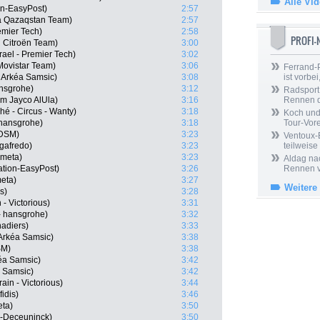
Alle Vi
on-EasyPost)
2:57
a Qazaqstan Team)
2:57
emier Tech)
2:58
PROFI
 Citroën Team)
3:00
rael - Premier Tech)
3:02
Movistar Team)
3:06
Ferrand-P
 Arkéa Samsic)
3:08
ist vorbei,
nsgrohe)
3:12
Radsport 
am Jayco AlUla)
3:16
Rennen 
hé - Circus - Wanty)
3:18
Koch und 
 hansgrohe)
3:18
Tour-Vor
 DSM)
3:23
Ventoux-
gafredo)
3:23
teilweise
ometa)
3:23
Aldag nac
cation-EasyPost)
3:26
Rennen v
eta)
3:27
Weitere
s)
3:28
 - Victorious)
3:31
- hansgrohe)
3:32
adiers)
3:33
Arkéa Samsic)
3:38
SM)
3:38
éa Samsic)
3:42
 Samsic)
3:42
in - Victorious)
3:44
idis)
3:46
eta)
3:50
n-Deceuninck)
3:50