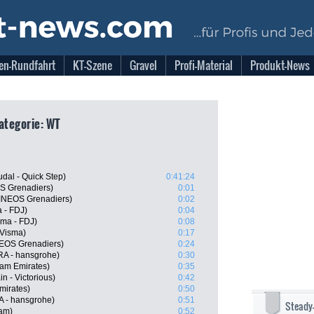
en-Rundfahrt
KT-Szene
Gravel
Profi-Material
Produkt-News
Kategorie: WT
al - Quick Step)
0:41:24
S Grenadiers)
0:01
INEOS Grenadiers)
0:02
 - FDJ)
0:04
ama - FDJ)
0:08
-Visma)
0:17
EOS Grenadiers)
0:24
RA - hansgrohe)
0:30
am Emirates)
0:35
n - Victorious)
0:42
mirates)
0:50
 - hansgrohe)
0:51
Steady
eam)
0:52