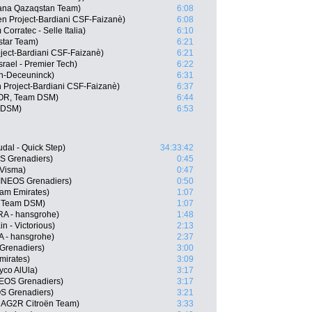
stana Qazaqstan Team)
6:08
n Project-Bardiani CSF-Faizanè)
6:08
Corratec - Selle Italia)
6:10
star Team)
6:21
oject-Bardiani CSF-Faizanè)
6:21
rael - Premier Tech)
6:22
cin-Deceuninck)
6:31
en Project-Bardiani CSF-Faizanè)
6:37
NOR, Team DSM)
6:44
m DSM)
6:53
al - Quick Step)
34:33:42
S Grenadiers)
0:45
-Visma)
0:47
INEOS Grenadiers)
0:50
am Emirates)
1:07
, Team DSM)
1:07
RA - hansgrohe)
1:48
n - Victorious)
2:13
 - hansgrohe)
2:37
Grenadiers)
3:00
mirates)
3:09
yco AlUla)
3:17
EOS Grenadiers)
3:17
S Grenadiers)
3:21
, AG2R Citroën Team)
3:33