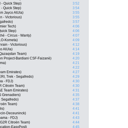
 - Quick Step)
3:52
 - Quick Step)
3:54
m Jayco AlUla)
3:55
n - Victorious)
3:55
egafredo)
3:57
emier Tech)
4:06
Quick Step)
4:06
hé - Circus - Wanty)
4:07
OLO-Kometa)
4:09
ain - Victorious)
4:12
o AlUla)
4:14
 Qazaqstan Team)
4:19
een Project-Bardiani CSF-Faizanè)
4:20
sma)
4:21
)
4:22
eam Emirates)
4:27
RI, Trek - Segafredo)
4:29
a - FDJ)
4:30
R Citroën Team)
4:30
E Team Emirates)
4:31
S Grenadiers)
4:35
 Segafredo)
4:37
troën Team)
4:38
is)
4:41
ecin-Deceuninck)
4:41
pama - FDJ)
4:43
G2R Citroën Team)
4:44
cation-EasyPost)
4:45