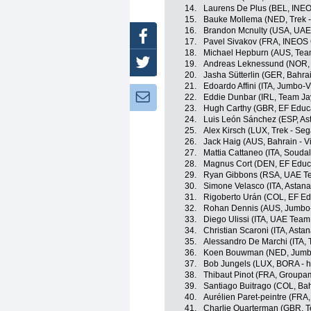
14.
Laurens De Plus (BEL, INEO
15.
Bauke Mollema (NED, Trek -
16.
Brandon Mcnulty (USA, UAE
Facebook
17.
Pavel Sivakov (FRA, INEOS 
18.
Michael Hepburn (AUS, Tea
Twitter
19.
Andreas Leknessund (NOR
20.
Jasha Sütterlin (GER, Bahrai
21.
Edoardo Affini (ITA, Jumbo-
Newsletter:
22.
Eddie Dunbar (IRL, Team Ja
23.
Hugh Carthy (GBR, EF Educ
24.
Luis León Sánchez (ESP, A
25.
Alex Kirsch (LUX, Trek - Seg
26.
Jack Haig (AUS, Bahrain - Vi
27.
Mattia Cattaneo (ITA, Soudal
28.
Magnus Cort (DEN, EF Educ
29.
Ryan Gibbons (RSA, UAE Te
30.
Simone Velasco (ITA, Astan
31.
Rigoberto Urán (COL, EF Ed
32.
Rohan Dennis (AUS, Jumbo
33.
Diego Ulissi (ITA, UAE Team
34.
Christian Scaroni (ITA, Ast
35.
Alessandro De Marchi (ITA, 
36.
Koen Bouwman (NED, Jumb
37.
Bob Jungels (LUX, BORA - 
38.
Thibaut Pinot (FRA, Groupa
39.
Santiago Buitrago (COL, Bahr
40.
Aurélien Paret-peintre (FRA
41.
Charlie Quarterman (GBR, Tea