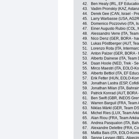
42.
Ben Healy (IRL, EF Educati
43.
Vadim Pronskiy (KAZ, Astan
44.
Derek Gee (CAN, Israel - Pr
45.
Larry Warbasse (USA, AG2R
46.
Domenico Pozzovivo (ITA, Is
47.
Einer Augusto Rubio (COL, 
48.
Alessandro Verre (ITA, Team
49.
Nico Denz (GER, BORA - ha
50.
Lukas Pöstlberger (AUT, Te
51.
Lorenzo Rota (ITA, Intermarc
52.
Anton Palzer (GER, BORA -
53.
Alberto Dainese (ITA, Team
54.
Daan Hoole (NED, Trek - Se
55.
Mirco Maestri (ITA, EOLO-K
56.
Alberto Bettiol (ITA, EF Edu
57.
Erik Fetter (HUN, EOLO-Kom
58.
Jonathan Lastra (ESP, Cofidi
59.
Jonathan Milan (ITA, Bahrain
60.
Patrick Konrad (AUT, BORA 
61.
Ben Swift (GBR, INEOS Gren
62.
Warren Barguil (FRA, Team 
63.
Niklas Märkl (GER, Team D
64.
Michel Ries (LUX, Team Ark
65.
Alan Riou (FRA, Team Arkéa
66.
Andrea Pasqualon (ITA, Bahra
67.
Alexandre Delettre (FRA, Cof
68.
Mattia Bais (ITA, EOLO-Kom
69.
Senne Leysen (BEL, Alpeci