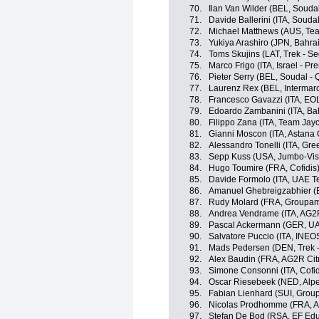
70.
Ilan Van Wilder (BEL, Soudal
71.
Davide Ballerini (ITA, Soudal
72.
Michael Matthews (AUS, Tea
73.
Yukiya Arashiro (JPN, Bahrai
74.
Toms Skujins (LAT, Trek - S
75.
Marco Frigo (ITA, Israel - Pr
76.
Pieter Serry (BEL, Soudal - 
77.
Laurenz Rex (BEL, Intermarc
78.
Francesco Gavazzi (ITA, E
79.
Edoardo Zambanini (ITA, Bahr
80.
Filippo Zana (ITA, Team Jayc
81.
Gianni Moscon (ITA, Astana
82.
Alessandro Tonelli (ITA, Gr
83.
Sepp Kuss (USA, Jumbo-Vi
84.
Hugo Toumire (FRA, Cofidis
85.
Davide Formolo (ITA, UAE T
86.
Amanuel Ghebreigzabhier (E
87.
Rudy Molard (FRA, Groupam
88.
Andrea Vendrame (ITA, AG2
89.
Pascal Ackermann (GER, UA
90.
Salvatore Puccio (ITA, INEO
91.
Mads Pedersen (DEN, Trek -
92.
Alex Baudin (FRA, AG2R Ci
93.
Simone Consonni (ITA, Cofid
94.
Oscar Riesebeek (NED, Alp
95.
Fabian Lienhard (SUI, Grou
96.
Nicolas Prodhomme (FRA, A
97.
Stefan De Bod (RSA, EF Edu