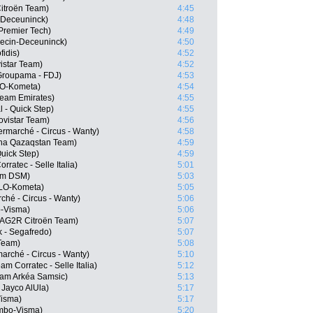
itroën Team)
4:45
n-Deceuninck)
4:48
 Premier Tech)
4:49
pecin-Deceuninck)
4:50
idis)
4:52
istar Team)
4:52
Groupama - FDJ)
4:53
LO-Kometa)
4:54
Team Emirates)
4:55
 - Quick Step)
4:55
ovistar Team)
4:56
ermarché - Circus - Wanty)
4:58
na Qazaqstan Team)
4:59
Quick Step)
4:59
ratec - Selle Italia)
5:01
am DSM)
5:03
OLO-Kometa)
5:05
ché - Circus - Wanty)
5:06
-Visma)
5:06
, AG2R Citroën Team)
5:07
k - Segafredo)
5:07
Team)
5:08
marché - Circus - Wanty)
5:10
m Corratec - Selle Italia)
5:12
eam Arkéa Samsic)
5:13
Jayco AlUla)
5:17
isma)
5:17
mbo-Visma)
5:20