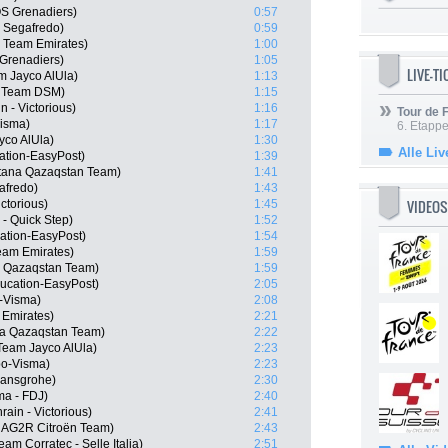
S Grenadiers)
0:57
 Segafredo)
0:59
 Team Emirates)
1:00
Grenadiers)
1:05
LIVE-T
m Jayco AlUla)
1:13
, Team DSM)
1:15
n - Victorious)
1:16
Tour de
Visma)
1:17
6. Etapp
yco AlUla)
1:30
Alle Liv
ation-EasyPost)
1:39
stana Qazaqstan Team)
1:41
afredo)
1:43
VIDEOS
ctorious)
1:45
 - Quick Step)
1:52
ation-EasyPost)
1:54
am Emirates)
1:59
a Qazaqstan Team)
1:59
ucation-EasyPost)
2:05
-Visma)
2:08
 Emirates)
2:21
ana Qazaqstan Team)
2:22
Team Jayco AlUla)
2:23
o-Visma)
2:23
hansgrohe)
2:30
ma - FDJ)
2:40
ain - Victorious)
2:41
, AG2R Citroën Team)
2:43
m Corratec - Selle Italia)
2:51