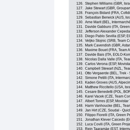
126.
Stephen Williams (GBR, Isra
127.
Jake Stewart (GBR, Groupa
128.
François Bidard (FRA, Cofidi
129.
Sebastian Berwick (AUS, Isr
130.
Arne Marit (BEL, Intermarché
131.
Davide Gabburo (ITA, Green
132.
Jefferson Alexander Cepeda
133.
Diego Pablo Sevilla (ESP, 
134.
Veljko Stojnic (SRB, Team Cor
135.
Mark Cavendish (GBR, Asta
136.
Maxime Bouet (FRA, Team A
137.
Davide Bais (ITA, EOLO-Ko
138.
Nicolas Dalla Valle (ITA, Team
139.
Carlos Verona (ESP, Movist
140.
Campbell Stewart (NZL, Tea
141.
Otto Vergaerde (BEL, Trek -
142.
Simone Petilli (ITA, Intermar
143.
Kaden Groves (AUS, Alpeci
144.
Matthew Riccitello (USA, Isr
145.
Cesare Benedetti (POL, BOR
146.
Karel Vacek (CZE, Team Corra
147.
Albert Torres (ESP, Movistar
148.
Harm Vanhoucke (BEL, Te
149.
Jan Hirt (CZE, Soudal - Quic
150.
Filippo Fiorelli (ITA, Green
151.
Jonathan Klever Caicedo (E
152.
Luca Covili (ITA, Green Pro
153.
Rein Taaramäe (EST, Interma