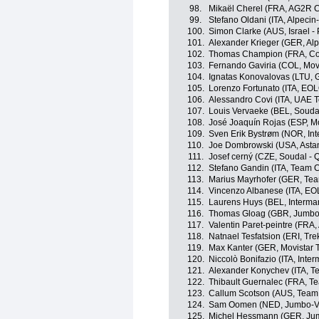
98.
Mikaël Cherel (FRA, AG2R C
99.
Stefano Oldani (ITA, Alpeci
100.
Simon Clarke (AUS, Israel -
101.
Alexander Krieger (GER, Al
102.
Thomas Champion (FRA, Cof
103.
Fernando Gaviria (COL, Mov
104.
Ignatas Konovalovas (LTU, 
105.
Lorenzo Fortunato (ITA, EO
106.
Alessandro Covi (ITA, UAE 
107.
Louis Vervaeke (BEL, Soudal
108.
José Joaquín Rojas (ESP, M
109.
Sven Erik Bystrøm (NOR, Int
110.
Joe Dombrowski (USA, Asta
111.
Josef cerný (CZE, Soudal - 
112.
Stefano Gandin (ITA, Team Cor
113.
Marius Mayrhofer (GER, Te
114.
Vincenzo Albanese (ITA, E
115.
Laurens Huys (BEL, Intermar
116.
Thomas Gloag (GBR, Jumbo
117.
Valentin Paret-peintre (FRA
118.
Natnael Tesfatsion (ERI, Tre
119.
Max Kanter (GER, Movistar 
120.
Niccolò Bonifazio (ITA, Inter
121.
Alexander Konychev (ITA, Tea
122.
Thibault Guernalec (FRA, T
123.
Callum Scotson (AUS, Team 
124.
Sam Oomen (NED, Jumbo-V
125.
Michel Hessmann (GER, Ju