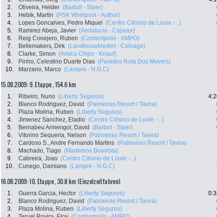
2.
Oliveira, Helder
(Barbot - Siper)
3.
Hebik, Martin
(PSK Whirlpool - Author)
4.
Lopes Goncalves, Pedro Miquel
(Centro Cilismo de Loule -...)
5.
Ramirez Abeja, Javier
(Andalucia - Cajasur)
6.
Reig Conejero, Ruben
(Contentpolis - AMPO)
7.
Bellemakers, Dirk
(Landbouwkrediet - Colnago)
8.
Clarke, Simon
(Amica Chips - Knauf)
9.
Pinho, Celestino Duarte Dias
(Paredes Rota Dos Moveis)
10.
Marzano, Marco
(Lampre - N.G.C)
15.08.2009: 9. Etappe , 154.6 km
1.
Ribeiro, Nuno
(Liberty Seguros)
4:2
2.
Blanco Rodriguez, David
(Palmeiras Resort / Tavira)
3.
Plaza Molina, Ruben
(Liberty Seguros)
4.
Jimenez Sanchez, Eladio
(Centro Cilismo de Loule -...)
5.
Bernabeu Armengol, David
(Barbot - Siper)
6.
Vitorino Sequeria, Nelson
(Palmeiras Resort / Tavira)
7.
Cardoso S., Andre Fernando Martins
(Palmeiras Resort / Tavira)
8.
Machado, Tiago
(Madeinox Boavista)
9.
Cabreira, Joao
(Centro Cilismo de Loule -...)
10.
Cunego, Damiano
(Lampre - N.G.C)
16.08.2009: 10. Etappe , 30.8 km (Einzelzeitfahren)
1.
Guerra Garcia, Hector
(Liberty Seguros)
0:3
2.
Blanco Rodriguez, David
(Palmeiras Resort / Tavira)
3.
Plaza Molina, Ruben
(Liberty Seguros)
4.
Teruel Rovira, Eloy
(Contentpolis - AMPO)