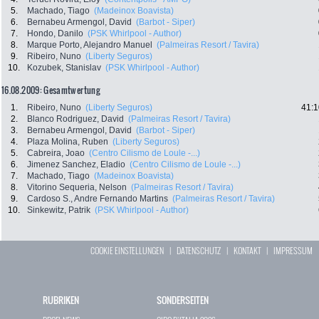
5.
Machado, Tiago
(Madeinox Boavista)
6.
Bernabeu Armengol, David
(Barbot - Siper)
7.
Hondo, Danilo
(PSK Whirlpool - Author)
8.
Marque Porto, Alejandro Manuel
(Palmeiras Resort / Tavira)
9.
Ribeiro, Nuno
(Liberty Seguros)
10.
Kozubek, Stanislav
(PSK Whirlpool - Author)
16.08.2009: Gesamtwertung
1.
Ribeiro, Nuno
(Liberty Seguros)
41:1
2.
Blanco Rodriguez, David
(Palmeiras Resort / Tavira)
3.
Bernabeu Armengol, David
(Barbot - Siper)
4.
Plaza Molina, Ruben
(Liberty Seguros)
5.
Cabreira, Joao
(Centro Cilismo de Loule -...)
6.
Jimenez Sanchez, Eladio
(Centro Cilismo de Loule -...)
7.
Machado, Tiago
(Madeinox Boavista)
8.
Vitorino Sequeria, Nelson
(Palmeiras Resort / Tavira)
9.
Cardoso S., Andre Fernando Martins
(Palmeiras Resort / Tavira)
10.
Sinkewitz, Patrik
(PSK Whirlpool - Author)
COOKIE EINSTELLUNGEN
|
DATENSCHUTZ
|
KONTAKT
|
IMPRESSUM
RUBRIKEN
SONDERSEITEN