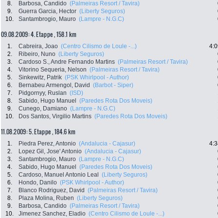
8.
Barbosa, Candido
(Palmeiras Resort / Tavira)
9.
Guerra Garcia, Hector
(Liberty Seguros)
10.
Santambrogio, Mauro
(Lampre - N.G.C)
09.08.2009: 4. Etappe , 158.1 km
1.
Cabreira, Joao
(Centro Cilismo de Loule -...)
4:0
2.
Ribeiro, Nuno
(Liberty Seguros)
3.
Cardoso S., Andre Fernando Martins
(Palmeiras Resort / Tavira)
4.
Vitorino Sequeria, Nelson
(Palmeiras Resort / Tavira)
5.
Sinkewitz, Patrik
(PSK Whirlpool - Author)
6.
Bernabeu Armengol, David
(Barbot - Siper)
7.
Pidgornyy, Ruslan
(ISD)
8.
Sabido, Hugo Manuel
(Paredes Rota Dos Moveis)
9.
Cunego, Damiano
(Lampre - N.G.C)
10.
Dos Santos, Virgilio Martins
(Paredes Rota Dos Moveis)
11.08.2009: 5. Etappe , 184.6 km
1.
Piedra Perez, Antonio
(Andalucia - Cajasur)
4:3
2.
Lopez Gil, Jose' Antonio
(Andalucia - Cajasur)
3.
Santambrogio, Mauro
(Lampre - N.G.C)
4.
Sabido, Hugo Manuel
(Paredes Rota Dos Moveis)
5.
Cardoso, Manuel Antonio Leal
(Liberty Seguros)
6.
Hondo, Danilo
(PSK Whirlpool - Author)
7.
Blanco Rodriguez, David
(Palmeiras Resort / Tavira)
8.
Plaza Molina, Ruben
(Liberty Seguros)
9.
Barbosa, Candido
(Palmeiras Resort / Tavira)
10.
Jimenez Sanchez, Eladio
(Centro Cilismo de Loule -...)