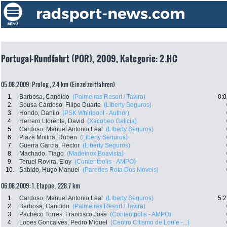
Portugal-Rundfahrt (POR), 2009, Kategorie: 2.HC
05.08.2009: Prolog , 2.4 km (Einzelzeitfahren)
1.
Barbosa, Candido
(Palmeiras Resort / Tavira)
0:0
2.
Sousa Cardoso, Filipe Duarte
(Liberty Seguros)
3.
Hondo, Danilo
(PSK Whirlpool - Author)
4.
Herrero Llorente, David
(Xacobeo Galicia)
5.
Cardoso, Manuel Antonio Leal
(Liberty Seguros)
6.
Plaza Molina, Ruben
(Liberty Seguros)
7.
Guerra Garcia, Hector
(Liberty Seguros)
8.
Machado, Tiago
(Madeinox Boavista)
9.
Teruel Rovira, Eloy
(Contentpolis - AMPO)
10.
Sabido, Hugo Manuel
(Paredes Rota Dos Moveis)
06.08.2009: 1. Etappe , 228.7 km
1.
Cardoso, Manuel Antonio Leal
(Liberty Seguros)
5:2
2.
Barbosa, Candido
(Palmeiras Resort / Tavira)
3.
Pacheco Torres, Francisco Jose
(Contentpolis - AMPO)
4.
Lopes Goncalves, Pedro Miquel
(Centro Cilismo de Loule -...)