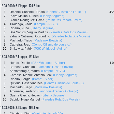
12.08.2009: 6. Etappe , 174.6 km
1.
Jimenez Sanchez, Eladio
(Centro Cilismo de Loule -...)
4:2
2.
Plaza Molina, Ruben
(Liberty Seguros)
3.
Blanco Rodriguez, David
(Palmeiras Resort / Tavira)
4.
Tiralongo, Paolo
(Lampre - N.G.C)
5.
Ribeiro, Nuno
(Liberty Seguros)
6.
Dos Santos, Virgilio Martins
(Paredes Rota Dos Moveis)
7.
Zaballa Gutierrez, Costantino
(Paredes Rota Dos Moveis)
8.
Machado, Tiago
(Madeinox Boavista)
9.
Cabreira, Joao
(Centro Cilismo de Loule -...)
10.
Sinkewitz, Patrik
(PSK Whirlpool - Author)
13.08.2009: 7. Etappe , 161.8 km
1.
Hondo, Danilo
(PSK Whirlpool - Author)
4:0
2.
Barbosa, Candido
(Palmeiras Resort / Tavira)
3.
Santambrogio, Mauro
(Lampre - N.G.C)
4.
Cardoso, Manuel Antonio Leal
(Liberty Seguros)
5.
Ribeiro, Sergio
(Barbot - Siper)
6.
Quiterio, César Antunes
(Centro Cilismo de Loule -...)
7.
Machado, Tiago
(Madeinox Boavista)
8.
Amorison, Frédéric
(Landbouwkrediet - Colnago)
9.
Guerra Garcia, Hector
(Liberty Seguros)
10.
Sabido, Hugo Manuel
(Paredes Rota Dos Moveis)
14.08.2009: 8. Etappe , 166.1 km
1.
Chuzhda, Oleg
(Contentpolis - AMPO)
4: