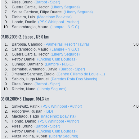
5.
Pires, Bruno
(Barbot - Siper)
6.
Guerra Garcia, Hector
(Liberty Seguros)
7.
Sousa Cardoso, Filipe Duarte
(Liberty Seguros)
8.
Pinheiro, Luis
(Madeinox Boavista)
9.
Hondo, Danilo
(PSK Whirlpool - Author)
10.
Santambrogio, Mauro
(Lampre - N.G.C)
07.08.2009: 2. Etappe , 175.0 km
1.
Barbosa, Candido
(Palmeiras Resort / Tavira)
5:0
2.
Santambrogio, Mauro
(Lampre - N.G.C)
3.
Guerra Garcia, Hector
(Liberty Seguros)
4.
Petrov, Daniel
(Cycling Club Bourgas)
5.
Cunego, Damiano
(Lampre - N.G.C)
6.
Bernabeu Armengol, David
(Barbot - Siper)
7.
Jimenez Sanchez, Eladio
(Centro Cilismo de Loule -...)
8.
Sabido, Hugo Manuel
(Paredes Rota Dos Moveis)
9.
Pires, Bruno
(Barbot - Siper)
10.
Ribeiro, Nuno
(Liberty Seguros)
08.08.2009: 3. Etappe , 164.3 km
1.
Sinkewitz, Patrik
(PSK Whirlpool - Author)
4:0
2.
Pidgornyy, Ruslan
(ISD)
3.
Machado, Tiago
(Madeinox Boavista)
4.
Hondo, Danilo
(PSK Whirlpool - Author)
5.
Pires, Bruno
(Barbot - Siper)
6.
Petrov, Daniel
(Cycling Club Bourgas)
7.
Plaza Molina, Ruben
(Liberty Seguros)