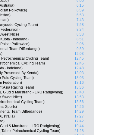
rocco)
6:00
ustralia)
6:15
lsat Polkowice)
6:39
hstan)
6:53
hstan)
7:43
ianyoude Cycling Team)
7:58
 Federation)
8:34
 Sweet Nice)
8:38
Kuota - Indeland)
8:51
Polsat Polkowice)
9:06
ental Team Differdange)
9:59
e)
12:03
iz Petrochemical Cycling Team)
12:45
Petrochemical Cycling Team)
12:45
a - Indeland)
12:48
lly Presented By Kenda)
13:03
 Polo Cycling Team)
13:03
n Federation)
13:16
t Asia Racing Team)
13:36
N, Glud & Marstrand - LRO Radgivning)
13:40
n Sweet Nice)
13:53
Petrochemical Cycling Team)
13:56
ss Sports)
14:26
inental Team Differdange)
14:29
ustralia)
17:27
no)
17:42
Glud & Marstrand - LRO Radgivning)
19:44
, Tabriz Petrochemical Cycling Team)
21:28