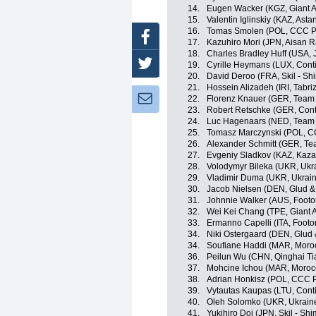
14.
Eugen Wacker (KGZ, Giant 
15.
Valentin Iglinskiy (KAZ, Asta
16.
Tomas Smolen (POL, CCC Po
Facebook
17.
Kazuhiro Mori (JPN, Aisan 
18.
Charles Bradley Huff (USA, 
Twitter
19.
Cyrille Heymans (LUX, Cont
20.
David Deroo (FRA, Skil - Sh
21.
Hossein Alizadeh (IRI, Tabr
Newsletter:
22.
Florenz Knauer (GER, Team 
23.
Robert Retschke (GER, Cont
24.
Luc Hagenaars (NED, Team K
25.
Tomasz Marczynski (POL, C
26.
Alexander Schmitt (GER, Te
27.
Evgeniy Sladkov (KAZ, Kaza
28.
Volodymyr Bileka (UKR, Ukr
29.
Vladimir Duma (UKR, Ukrai
30.
Jacob Nielsen (DEN, Glud &
31.
Johnnie Walker (AUS, Footo
32.
Wei Kei Chang (TPE, Giant 
33.
Ermanno Capelli (ITA, Footo
34.
Niki Ostergaard (DEN, Glud
34.
Soufiane Haddi (MAR, Moro
36.
Peilun Wu (CHN, Qinghai T
37.
Mohcine Ichou (MAR, Moroc
38.
Adrian Honkisz (POL, CCC P
39.
Vytautas Kaupas (LTU, Cont
40.
Oleh Solomko (UKR, Ukrain
41.
Yukihiro Doi (JPN, Skil - Sh