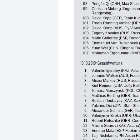
98.
Pengfei Qi (CHN, Max Succe
99.
Christian Moberg Jörgensen
Radgivning)
100.
David Kopp (GER, Team Kuot
101.
Troels Ronning Vinther (DE
102.
David Kemp (AUS, Fly V Aust
103.
Evgeny Kovalev (RUS, Russi
104.
Mario Gutierrez (ESP, Footon
105.
Emmanuel Van Ruitenbeek (
106.
Yuan Wei (CHN, Qinghai Ti
107.
Mohamed Elghoumari (MAR,
19.10.2010: Gesamtwertung
1.
Valentin Iglinskiy (KAZ, Asta
2.
Johnnie Walker (AUS, Footo
3.
Alexei Markov (RUS, Russia
4.
Kiel Reijnen (USA, Jelly Be
5.
Tomasz Marczynski (POL, C
6.
Matthias Bertling (GER, Tea
7.
Ruslan Tleubayev (KAZ, Ka
8.
Yukihiro Doi (JPN, Skil - Sh
9.
Alexander Schmitt (GER, Te
10.
Volodymyr Bileka (UKR, Ukr
11.
Robert Retschke (GER, Cont
12.
Maxim Gourov (KAZ, Astana
13.
Enrique Mata (ESP, Footon-S
14.
Taiji Nishitani (JPN, Aisan 