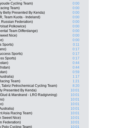
nyoude Cycling Team)
0:00
Racing Team)
0:00
ly Belly Presented By Kenda)
0:00
, Team Kuota - Indeland)
0:00
 Russian Federation)
0:00
olsat Polkowice)
0:00
ental Team Differdange)
0:00
Sweet Nice)
0:00
ne)
0:00
 Sports)
0:11
ano)
0:17
uccess Sports)
0:17
ss Sports)
0:17
hstan)
0:44
hstan)
0:44
stan)
0:59
ustralia)
1:17
 Racing Team)
1:21
, Tabriz Petrochemical Cycling Team)
8:20
lly Presented By Kenda)
10:01
Glud & Marstrand - LRO Radgivning)
10:01
no)
10:01
co)
10:01
ustralia)
10:01
t Asia Racing Team)
10:01
n Sweet Nice)
10:01
n Federation)
10:01
 Polo Cycling Team)
10:01