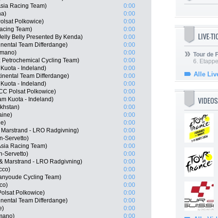
Asia Racing Team)
0:00
na)
0:00
lsat Polkowice)
0:00
Racing Team)
0:00
LIVE-T
Jelly Belly Presented By Kenda)
0:00
inental Team Differdange)
0:00
imano)
0:00
Tour de
iz Petrochemical Cycling Team)
0:00
6. Etapp
Kuota - Indeland)
0:00
Alle Liv
inental Team Differdange)
0:00
uota - Indeland)
0:00
CC Polsat Polkowice)
0:00
VIDEOS
am Kuota - Indeland)
0:00
khstan)
0:00
aine)
0:00
ne)
0:00
 Marstrand - LRO Radgivning)
0:00
n-Servetto)
0:00
Asia Racing Team)
0:00
n-Servetto)
0:00
 & Marstrand - LRO Radgivning)
0:00
cco)
0:00
ianyoude Cycling Team)
0:00
co)
0:00
olsat Polkowice)
0:00
inental Team Differdange)
0:00
e)
0:00
imano)
0:00