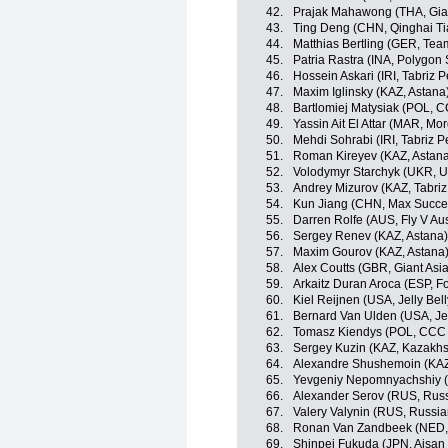
42.
Prajak Mahawong (THA, Gia
43.
Ting Deng (CHN, Qinghai T
44.
Matthias Bertling (GER, Tea
45.
Patria Rastra (INA, Polygon
46.
Hossein Askari (IRI, Tabriz 
47.
Maxim Iglinsky (KAZ, Astana
48.
Bartlomiej Matysiak (POL, 
49.
Yassin Ait El Attar (MAR, Mo
50.
Mehdi Sohrabi (IRI, Tabriz 
51.
Roman Kireyev (KAZ, Astan
52.
Volodymyr Starchyk (UKR, U
53.
Andrey Mizurov (KAZ, Tabri
54.
Kun Jiang (CHN, Max Succe
55.
Darren Rolfe (AUS, Fly V Aus
56.
Sergey Renev (KAZ, Astana)
57.
Maxim Gourov (KAZ, Astana
58.
Alex Coutts (GBR, Giant Asi
59.
Arkaitz Duran Aroca (ESP, F
60.
Kiel Reijnen (USA, Jelly Be
61.
Bernard Van Ulden (USA, Je
62.
Tomasz Kiendys (POL, CCC 
63.
Sergey Kuzin (KAZ, Kazakhs
64.
Alexandre Shushemoin (KAZ
65.
Yevgeniy Nepomnyachshiy (
66.
Alexander Serov (RUS, Russ
67.
Valery Valynin (RUS, Russia
68.
Ronan Van Zandbeek (NED, 
69.
Shinpei Fukuda (JPN, Aisan