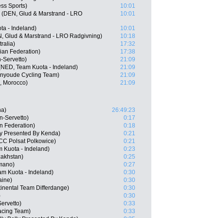
ss Sports)
10:01
 (DEN, Glud & Marstrand - LRO
10:01
a - Indeland)
10:01
N, Glud & Marstrand - LRO Radgivning)
10:18
ralia)
17:32
an Federation)
17:38
-Servetto)
21:09
NED, Team Kuota - Indeland)
21:09
anyoude Cycling Team)
21:09
 Morocco)
21:09
na)
26:49:23
n-Servetto)
0:17
n Federation)
0:18
lly Presented By Kenda)
0:21
CC Polsat Polkowice)
0:21
m Kuota - Indeland)
0:23
zakhstan)
0:25
imano)
0:27
am Kuota - Indeland)
0:30
aine)
0:30
inental Team Differdange)
0:30
)
0:30
ervetto)
0:33
Racing Team)
0:33