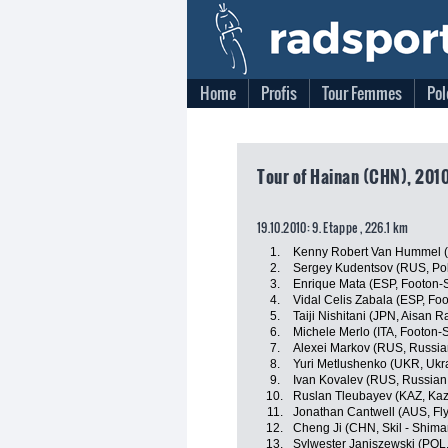
Home
Profis
Tour Femmes
Pol
Tour of Hainan (CHN), 2010
19.10.2010: 9. Etappe , 226.1 km
1.
Kenny Robert Van Hummel (
2.
Sergey Kudentsov (RUS, Po
3.
Enrique Mata (ESP, Footon-S
4.
Vidal Celis Zabala (ESP, Foo
5.
Taiji Nishitani (JPN, Aisan 
6.
Michele Merlo (ITA, Footon-S
7.
Alexei Markov (RUS, Russia
8.
Yuri Metlushenko (UKR, Ukr
9.
Ivan Kovalev (RUS, Russian
10.
Ruslan Tleubayev (KAZ, Ka
11.
Jonathan Cantwell (AUS, Fly 
12.
Cheng Ji (CHN, Skil - Shima
13.
Sylwester Janiszewski (POL