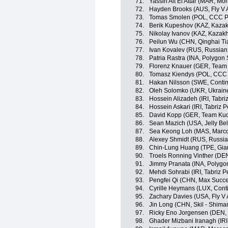
71.
Yassin Ait El Attar (MAR, Mo
72.
Hayden Brooks (AUS, Fly V A
73.
Tomas Smolen (POL, CCC Po
74.
Berik Kupeshov (KAZ, Kazak
75.
Nikolay Ivanov (KAZ, Kazak
76.
Peilun Wu (CHN, Qinghai T
77.
Ivan Kovalev (RUS, Russian
78.
Patria Rastra (INA, Polygon
79.
Florenz Knauer (GER, Team 
80.
Tomasz Kiendys (POL, CCC 
81.
Hakan Nilsson (SWE, Contin
82.
Oleh Solomko (UKR, Ukrain
83.
Hossein Alizadeh (IRI, Tabr
84.
Hossein Askari (IRI, Tabriz 
85.
David Kopp (GER, Team Kuot
86.
Sean Mazich (USA, Jelly Be
87.
Sea Keong Loh (MAS, Marco
88.
Alexey Shmidt (RUS, Russia
89.
Chin-Lung Huang (TPE, Gian
90.
Troels Ronning Vinther (DE
91.
Jimmy Pranata (INA, Polygo
92.
Mehdi Sohrabi (IRI, Tabriz 
93.
Pengfei Qi (CHN, Max Succe
94.
Cyrille Heymans (LUX, Cont
95.
Zachary Davies (USA, Fly V A
96.
Jin Long (CHN, Skil - Shima
97.
Ricky Eno Jorgensen (DEN, 
98.
Ghader Mizbani Iranagh (IRI