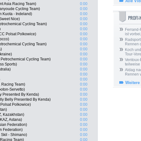
Alle Vi
nt Asia Racing Team)
0:00
ianyoude Cycling Team)
0:00
m Kuota - Indeland)
0:00
PROFI
 Sweet Nice)
0:00
Petrochemical Cycling Team)
0:00
)
0:00
Ferrand-P
CCC Polsat Polkowice)
0:00
ist vorbei,
rocco)
0:00
Radsport 
Petrochemical Cycling Team)
0:00
Rennen 
a)
0:00
Koch und 
kraine)
0:00
Tour-Vor
z Petrochemical Cycling Team)
0:00
Ventoux-
ss Sports)
0:00
teilweise
tralia)
0:00
Aldag nac
0:00
Rennen v
)
0:00
Weitere
a Racing Team)
0:00
ooton-Servetto)
0:00
lly Presented By Kenda)
0:00
lly Belly Presented By Kenda)
0:00
Polsat Polkowice)
0:00
tan)
0:00
, Kazakhstan)
0:00
KAZ, Astana)
0:00
ian Federation)
0:00
n Federation)
0:00
Skil - Shimano)
0:00
 Racing Team)
0:00