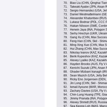
70.
Biao Liu (CHN, Qinghai Tia
71.
Takeaki Ayabe (JPN, Aisan 
72.
Sergio Hernandez (USA, Jel
73.
Daniel Westmattelmann (GER
74.
Alexander Khatuntsev (RUS,
75.
Lukasz Bodnar (POL, CCC P
76.
Hakan Nilsson (SWE, Contin
77.
Herwin Jaya (INA, Polygon 
78.
Serhy Hrechyn (UKR, Ukrai
79.
Gang Xu (CHN, Max Success
80.
Feng Han (CHN, Skil - Shim
81.
Ming Xing Xue (CHN, Max S
82.
Hui Zhang (CHN, Max Succe
83.
Nikolay Ivanov (KAZ, Kazak
84.
Berik Kupeshov (KAZ, Kazak
85.
Alexey Lyalko (KAZ, Kazakh
86.
Hayden Brooks (AUS, Fly V A
87.
Kenichi Suzuki (JPN, Aisan
88.
Ghader Mizbani Iranagh (IRI
89.
Sean Mazich (USA, Jelly Be
90.
Ricky Eno Jorgensen (DEN, 
91.
Jin Long (CHN, Skil - Shima
92.
Ismail Ayoune (MAR, Moroc
93.
Zachary Davies (USA, Fly V A
94.
Chin-Lung Huang (TPE, Gian
95.
Jimmy Pranata (INA, Polygo
96.
Alexey Shmidt (RUS, Russia
97.
Sea Keong Loh (MAS, Marco