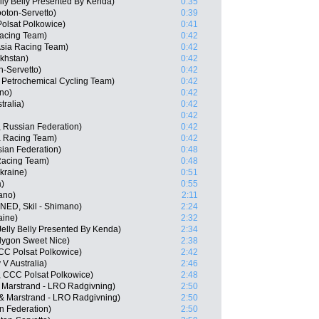
lly Belly Presented By Kenda)
0:35
ooton-Servetto)
0:39
olsat Polkowice)
0:41
Racing Team)
0:42
Asia Racing Team)
0:42
khstan)
0:42
n-Servetto)
0:42
z Petrochemical Cycling Team)
0:42
no)
0:42
tralia)
0:42
0:42
 Russian Federation)
0:42
a Racing Team)
0:42
ian Federation)
0:48
Racing Team)
0:48
kraine)
0:51
a)
0:55
ano)
2:11
NED, Skil - Shimano)
2:24
aine)
2:32
Jelly Belly Presented By Kenda)
2:34
lygon Sweet Nice)
2:38
CCC Polsat Polkowice)
2:42
V Australia)
2:46
, CCC Polsat Polkowice)
2:48
 Marstrand - LRO Radgivning)
2:50
 & Marstrand - LRO Radgivning)
2:50
n Federation)
2:50