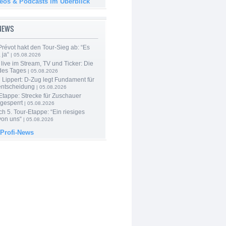
deos & Podcasts im Überblick
-NEWS
révot hakt den Tour-Sieg ab: “Es
 ja“
| 05.08.2026
live im Stream, TV und Ticker: Die
des Tages
| 05.08.2026
Lippert: D-Zug legt Fundament für
entscheidung
| 05.08.2026
Etappe: Strecke für Zuschauer
 gesperrt
| 05.08.2026
h 5. Tour-Etappe: “Ein riesiges
on uns“
| 05.08.2026
 Profi-News