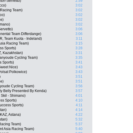
ton-Servetto)
2:59
cco)
3:02
 Racing Team)
3:02
co)
3:02
ne)
3:02
imano)
3:02
ervetto)
3:06
inental Team Differdange)
3:06
, Team Kuota - Indeland)
3:11
Asia Racing Team)
3:15
ss Sports)
3:28
, Kazakhstan)
3:31
ianyoude Cycling Team)
3:35
 Sports)
3:41
Sweet Nice)
3:43
olsat Polkowice)
3:43
)
3:51
ne)
3:51
nyoude Cycling Team)
3:56
ly Belly Presented By Kenda)
3:57
Skil - Shimano)
4:01
ss Sports)
4:10
uccess Sports)
4:11
tan)
4:14
KAZ, Astana)
4:22
stan)
5:32
 Racing Team)
5:37
nt Asia Racing Team)
5:40