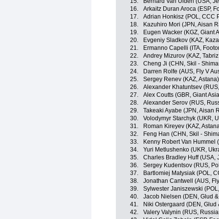
15.
Bernard Van Ulden (USA, Je
16.
Arkaitz Duran Aroca (ESP, F
17.
Adrian Honkisz (POL, CCC P
18.
Kazuhiro Mori (JPN, Aisan 
19.
Eugen Wacker (KGZ, Giant 
20.
Evgeniy Sladkov (KAZ, Kaza
21.
Ermanno Capelli (ITA, Footo
22.
Andrey Mizurov (KAZ, Tabri
23.
Cheng Ji (CHN, Skil - Shima
24.
Darren Rolfe (AUS, Fly V Aus
25.
Sergey Renev (KAZ, Astana)
26.
Alexander Khatuntsev (RUS,
27.
Alex Coutts (GBR, Giant Asi
28.
Alexander Serov (RUS, Russ
29.
Takeaki Ayabe (JPN, Aisan 
30.
Volodymyr Starchyk (UKR, U
31.
Roman Kireyev (KAZ, Astan
32.
Feng Han (CHN, Skil - Shim
33.
Kenny Robert Van Hummel (
34.
Yuri Metlushenko (UKR, Ukr
35.
Charles Bradley Huff (USA, 
36.
Sergey Kudentsov (RUS, Po
37.
Bartlomiej Matysiak (POL, 
38.
Jonathan Cantwell (AUS, Fly 
39.
Sylwester Janiszewski (POL
40.
Jacob Nielsen (DEN, Glud &
41.
Niki Ostergaard (DEN, Glud
42.
Valery Valynin (RUS, Russia