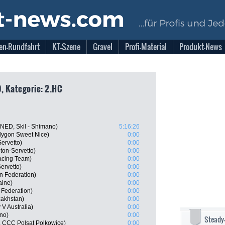
en-Rundfahrt
KT-Szene
Gravel
Profi-Material
Produkt-News
, Kategorie: 2.HC
NED, Skil - Shimano)
5:16:26
lygon Sweet Nice)
0:00
ervetto)
0:00
ton-Servetto)
0:00
Racing Team)
0:00
ervetto)
0:00
n Federation)
0:00
aine)
0:00
 Federation)
0:00
zakhstan)
0:00
V Australia)
0:00
no)
0:00
Steady
, CCC Polsat Polkowice)
0:00