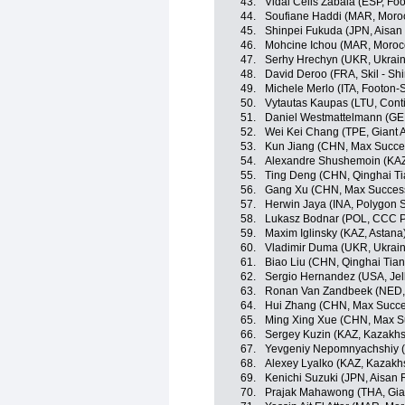
43.
Vidal Celis Zabala (ESP, Foo
44.
Soufiane Haddi (MAR, Moro
45.
Shinpei Fukuda (JPN, Aisan
46.
Mohcine Ichou (MAR, Moroc
47.
Serhy Hrechyn (UKR, Ukrai
48.
David Deroo (FRA, Skil - Sh
49.
Michele Merlo (ITA, Footon-S
50.
Vytautas Kaupas (LTU, Cont
51.
Daniel Westmattelmann (GER
52.
Wei Kei Chang (TPE, Giant 
53.
Kun Jiang (CHN, Max Succe
54.
Alexandre Shushemoin (KAZ
55.
Ting Deng (CHN, Qinghai T
56.
Gang Xu (CHN, Max Success
57.
Herwin Jaya (INA, Polygon 
58.
Lukasz Bodnar (POL, CCC P
59.
Maxim Iglinsky (KAZ, Astana
60.
Vladimir Duma (UKR, Ukrai
61.
Biao Liu (CHN, Qinghai Tia
62.
Sergio Hernandez (USA, Jel
63.
Ronan Van Zandbeek (NED, 
64.
Hui Zhang (CHN, Max Succe
65.
Ming Xing Xue (CHN, Max S
66.
Sergey Kuzin (KAZ, Kazakhs
67.
Yevgeniy Nepomnyachshiy (
68.
Alexey Lyalko (KAZ, Kazakh
69.
Kenichi Suzuki (JPN, Aisan
70.
Prajak Mahawong (THA, Gia