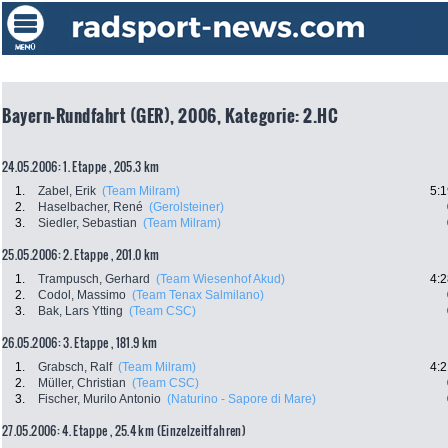
Bayern-Rundfahrt (GER), 2006, Kategorie: 2.HC
24.05.2006: 1. Etappe , 205.3 km
1.
Zabel, Erik
(Team Milram)
5:1
2.
Haselbacher, René
(Gerolsteiner)
3.
Siedler, Sebastian
(Team Milram)
25.05.2006: 2. Etappe , 201.0 km
1.
Trampusch, Gerhard
(Team Wiesenhof Akud)
4:2
2.
Codol, Massimo
(Team Tenax Salmilano)
3.
Bak, Lars Ytting
(Team CSC)
26.05.2006: 3. Etappe , 181.9 km
1.
Grabsch, Ralf
(Team Milram)
4:2
2.
Müller, Christian
(Team CSC)
3.
Fischer, Murilo Antonio
(Naturino - Sapore di Mare)
27.05.2006: 4. Etappe , 25.4 km (Einzelzeitfahren)