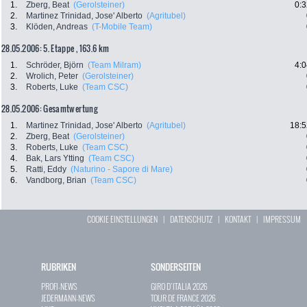
1.
Zberg, Beat
(Gerolsteiner)
0:3
2.
Martinez Trinidad, Jose' Alberto
(Agritubel)
3.
Klöden, Andreas
(T-Mobile Team)
28.05.2006: 5. Etappe , 163.6 km
1.
Schröder, Björn
(Team Milram)
4:0
2.
Wrolich, Peter
(Gerolsteiner)
3.
Roberts, Luke
(Team CSC)
28.05.2006: Gesamtwertung
1.
Martinez Trinidad, Jose' Alberto
(Agritubel)
18:5
2.
Zberg, Beat
(Gerolsteiner)
3.
Roberts, Luke
(Team CSC)
4.
Bak, Lars Ytting
(Team CSC)
5.
Ratti, Eddy
(Naturino - Sapore di Mare)
6.
Vandborg, Brian
(Team CSC)
COOKIE EINSTELLUNGEN
|
DATENSCHUTZ
|
KONTAKT
|
IMPRESSUM
RUBRIKEN
SONDERSEITEN
PROFI-NEWS
GIRO D`ITALIA 2026
JEDERMANN-NEWS
TOUR DE FRANCE 2026