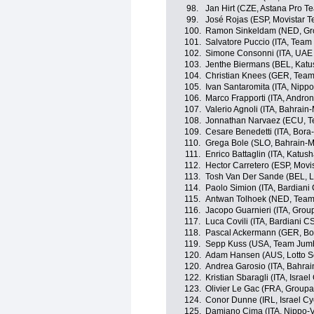
98.
Jan Hirt (CZE, Astana Pro T
99.
José Rojas (ESP, Movistar 
100.
Ramon Sinkeldam (NED, G
101.
Salvatore Puccio (ITA, Team
102.
Simone Consonni (ITA, UAE
103.
Jenthe Biermans (BEL, Katu
104.
Christian Knees (GER, Team
105.
Ivan Santaromita (ITA, Nippo
106.
Marco Frapporti (ITA, Andron
107.
Valerio Agnoli (ITA, Bahrain
108.
Jonnathan Narvaez (ECU, T
109.
Cesare Benedetti (ITA, Bor
110.
Grega Bole (SLO, Bahrain-M
111.
Enrico Battaglin (ITA, Katus
112.
Hector Carretero (ESP, Movi
113.
Tosh Van Der Sande (BEL, L
114.
Paolo Simion (ITA, Bardiani
115.
Antwan Tolhoek (NED, Tea
116.
Jacopo Guarnieri (ITA, Gro
117.
Luca Covili (ITA, Bardiani C
118.
Pascal Ackermann (GER, Bo
119.
Sepp Kuss (USA, Team Jum
120.
Adam Hansen (AUS, Lotto S
120.
Andrea Garosio (ITA, Bahrai
122.
Kristian Sbaragli (ITA, Israe
123.
Olivier Le Gac (FRA, Group
124.
Conor Dunne (IRL, Israel C
125.
Damiano Cima (ITA, Nippo-Vi