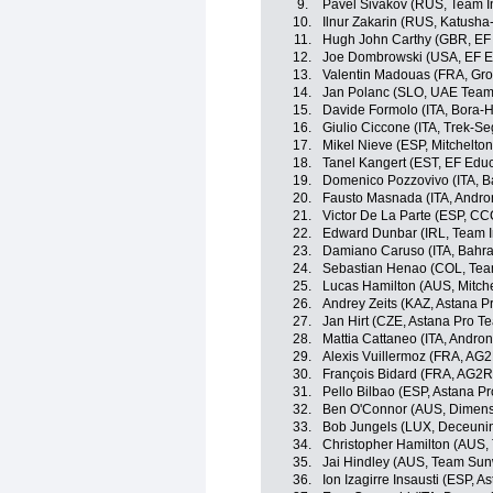
9.
Pavel Sivakov (RUS, Team I
10.
Ilnur Zakarin (RUS, Katusha
11.
Hugh John Carthy (GBR, EF E
12.
Joe Dombrowski (USA, EF Ed
13.
Valentin Madouas (FRA, Gr
14.
Jan Polanc (SLO, UAE Team
15.
Davide Formolo (ITA, Bora-
16.
Giulio Ciccone (ITA, Trek-Se
17.
Mikel Nieve (ESP, Mitchelton
18.
Tanel Kangert (EST, EF Educa
19.
Domenico Pozzovivo (ITA, B
20.
Fausto Masnada (ITA, Andron
21.
Victor De La Parte (ESP, C
22.
Edward Dunbar (IRL, Team 
23.
Damiano Caruso (ITA, Bahra
24.
Sebastian Henao (COL, Tea
25.
Lucas Hamilton (AUS, Mitche
26.
Andrey Zeits (KAZ, Astana P
27.
Jan Hirt (CZE, Astana Pro T
28.
Mattia Cattaneo (ITA, Andron
29.
Alexis Vuillermoz (FRA, AG
30.
François Bidard (FRA, AG2R
31.
Pello Bilbao (ESP, Astana P
32.
Ben O'Connor (AUS, Dimens
33.
Bob Jungels (LUX, Deceuni
34.
Christopher Hamilton (AUS
35.
Jai Hindley (AUS, Team Su
36.
Ion Izagirre Insausti (ESP, 