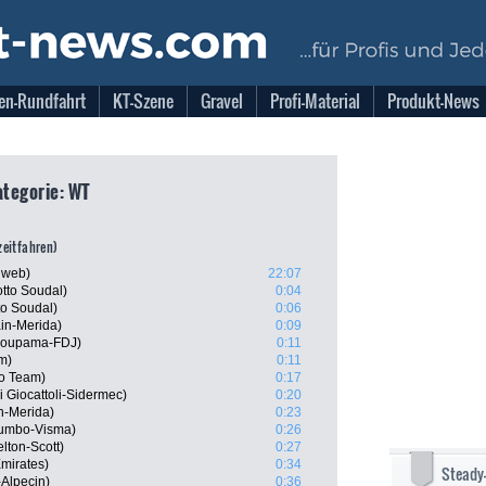
en-Rundfahrt
KT-Szene
Gravel
Profi-Material
Produkt-News
Kategorie: WT
lzeitfahren)
nweb)
22:07
tto Soudal)
0:04
o Soudal)
0:06
in-Merida)
0:09
Groupama-FDJ)
0:11
m)
0:11
ro Team)
0:17
i Giocattoli-Sidermec)
0:20
in-Merida)
0:23
Jumbo-Visma)
0:26
lton-Scott)
0:27
mirates)
0:34
Steady
-Alpecin)
0:36