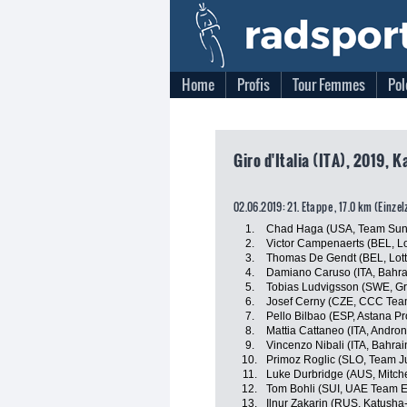
Home
Profis
Tour Femmes
Pol
Giro d'Italia (ITA), 2019, 
02.06.2019: 21. Etappe , 17.0 km (Einze
1.
Chad Haga (USA, Team Su
2.
Victor Campenaerts (BEL, Lo
3.
Thomas De Gendt (BEL, Lott
4.
Damiano Caruso (ITA, Bahra
5.
Tobias Ludvigsson (SWE, 
6.
Josef Cerny (CZE, CCC Tea
7.
Pello Bilbao (ESP, Astana P
8.
Mattia Cattaneo (ITA, Andron
9.
Vincenzo Nibali (ITA, Bahra
10.
Primoz Roglic (SLO, Team 
11.
Luke Durbridge (AUS, Mitche
12.
Tom Bohli (SUI, UAE Team E
13.
Ilnur Zakarin (RUS, Katusha