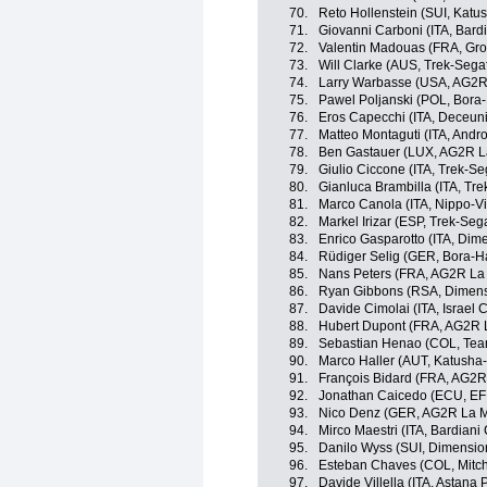
70.
Reto Hollenstein (SUI, Katu
71.
Giovanni Carboni (ITA, Bard
72.
Valentin Madouas (FRA, Gr
73.
Will Clarke (AUS, Trek-Sega
74.
Larry Warbasse (USA, AG2R
75.
Pawel Poljanski (POL, Bora
76.
Eros Capecchi (ITA, Deceun
77.
Matteo Montaguti (ITA, Andro
78.
Ben Gastauer (LUX, AG2R L
79.
Giulio Ciccone (ITA, Trek-Se
80.
Gianluca Brambilla (ITA, Tr
81.
Marco Canola (ITA, Nippo-Vi
82.
Markel Irizar (ESP, Trek-Seg
83.
Enrico Gasparotto (ITA, Dim
84.
Rüdiger Selig (GER, Bora-
85.
Nans Peters (FRA, AG2R La
86.
Ryan Gibbons (RSA, Dimens
87.
Davide Cimolai (ITA, Israel
88.
Hubert Dupont (FRA, AG2R 
89.
Sebastian Henao (COL, Tea
90.
Marco Haller (AUT, Katusha-
91.
François Bidard (FRA, AG2R
92.
Jonathan Caicedo (ECU, EF 
93.
Nico Denz (GER, AG2R La M
94.
Mirco Maestri (ITA, Bardiani
95.
Danilo Wyss (SUI, Dimensio
96.
Esteban Chaves (COL, Mitch
97.
Davide Villella (ITA, Astana