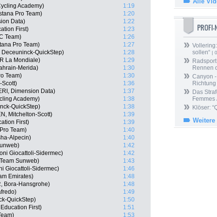
Alle Vi
 Cycling Academy)
1:19
stana Pro Team)
1:20
ion Data)
1:22
PROFI
tion First)
1:23
CC Team)
1:26
Astana Pro Team)
1:27
Vollering
, Deceuninck-QuickStep)
1:28
sollen“
| 
2R La Mondiale)
1:29
Radsport 
ahrain-Merida)
1:30
Rennen 
ro Team)
1:30
Canyon -
-Scott)
1:36
Richtung
ERI, Dimension Data)
1:37
Das Straf
ycling Academy)
1:38
Femmes /
inck-QuickStep)
1:38
Klöser: “
N, Mitchelton-Scott)
1:39
Weitere
tion First)
1:39
 Pro Team)
1:40
sha-Alpecin)
1:40
Sunweb)
1:42
ni Giocattoli-Sidermec)
1:42
, Team Sunweb)
1:43
i Giocattoli-Sidermec)
1:46
am Emirates)
1:48
, Bora-Hansgrohe)
1:48
afredo)
1:49
ck-QuickStep)
1:50
ducation First)
1:51
Team)
1:53