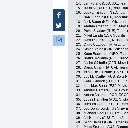
14.
Jan Polanc (SLO, UAE Team
15.
Rafal Majka (POL, Bora-Ha
16.
Jos van Emden (NED, Team
Facebook
17.
Bob Jungels (LUX, Deceuni
18.
Jack Bauer (NZL, Mitchelton-
Twitter
19.
Andrey Amador (CRC, Movis
20.
Pavel Sivakov (RUS, Team I
21.
Mikel Landa (ESP, Movistar
Newsletter:
22.
Davide Formolo (ITA, Bora-
23.
Dario Cataldo (ITA, Astana 
24.
Simon Yates (GBR, Mitchelto
25.
Koen Bouwman (NED, Team
26.
Bauke Mollema (NED, Trek-
27.
Jasha Sütterlin (GER, Movis
28.
Diego Ulissi (ITA, UAE Team
29.
Victor De La Parte (ESP, C
30.
Jay Mc Carthy (AUS, Bora-
31.
Kamil Gradek (POL, CCC T
32.
Luis Mas Bonet (ESP, Movis
33.
Arnaud Demare (FRA, Grou
34.
Amaro Antunes (POR, CCC 
35.
Lucas Hamilton (AUS, Mitche
36.
Richard Carapaz (ECU, Mov
37.
Joe Dombrowski (USA, EF Ed
38.
Michael Gogl (AUT, Trek-Se
39.
Jai Hindley (AUS, Team Su
40.
Scott Davies (GBR, Dimensi
41.
Miles Scotson (AUS, Group