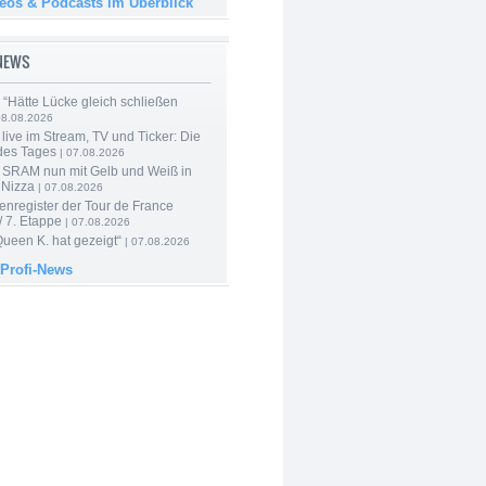
deos & Podcasts im Überblick
-NEWS
: “Hätte Lücke gleich schließen
08.08.2026
live im Stream, TV und Ticker: Die
des Tages
| 07.08.2026
 SRAM nun mit Gelb und Weiß in
 Nizza
| 07.08.2026
enregister der Tour de France
 7. Etappe
| 07.08.2026
Queen K. hat gezeigt“
| 07.08.2026
 Profi-News