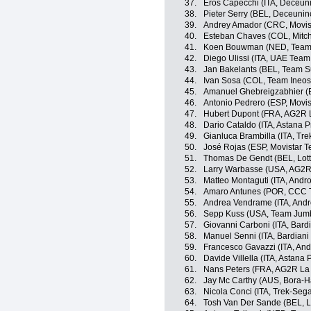
37.
Eros Capecchi (ITA, Deceun
38.
Pieter Serry (BEL, Deceunin
39.
Andrey Amador (CRC, Movis
40.
Esteban Chaves (COL, Mitch
41.
Koen Bouwman (NED, Team
42.
Diego Ulissi (ITA, UAE Team
43.
Jan Bakelants (BEL, Team 
44.
Ivan Sosa (COL, Team Ineos
45.
Amanuel Ghebreigzabhier (
46.
Antonio Pedrero (ESP, Movi
47.
Hubert Dupont (FRA, AG2R 
48.
Dario Cataldo (ITA, Astana 
49.
Gianluca Brambilla (ITA, Tr
50.
José Rojas (ESP, Movistar 
51.
Thomas De Gendt (BEL, Lott
52.
Larry Warbasse (USA, AG2R
53.
Matteo Montaguti (ITA, Andro
54.
Amaro Antunes (POR, CCC 
55.
Andrea Vendrame (ITA, Andro
56.
Sepp Kuss (USA, Team Jum
57.
Giovanni Carboni (ITA, Bard
58.
Manuel Senni (ITA, Bardiani
59.
Francesco Gavazzi (ITA, And
60.
Davide Villella (ITA, Astana
61.
Nans Peters (FRA, AG2R La
62.
Jay Mc Carthy (AUS, Bora-
63.
Nicola Conci (ITA, Trek-Seg
64.
Tosh Van Der Sande (BEL, L