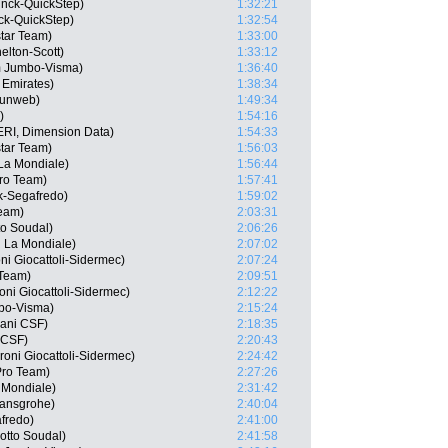
inck-QuickStep)
1:32:21
ck-QuickStep)
1:32:54
tar Team)
1:33:00
elton-Scott)
1:33:12
 Jumbo-Visma)
1:36:40
 Emirates)
1:38:34
Sunweb)
1:49:34
)
1:54:16
ERI, Dimension Data)
1:54:33
star Team)
1:56:03
La Mondiale)
1:56:44
Pro Team)
1:57:41
ek-Segafredo)
1:59:02
Team)
2:03:31
o Soudal)
2:06:26
 La Mondiale)
2:07:02
ni Giocattoli-Sidermec)
2:07:24
Team)
2:09:51
ni Giocattoli-Sidermec)
2:12:22
bo-Visma)
2:15:24
iani CSF)
2:18:35
 CSF)
2:20:43
roni Giocattoli-Sidermec)
2:24:42
 Pro Team)
2:27:26
 Mondiale)
2:31:42
Hansgrohe)
2:40:04
afredo)
2:41:00
otto Soudal)
2:41:58