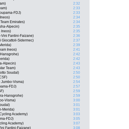
eam)
2:32
Team)
2:33
roupama-FDJ)
2:33
 Ineos)
2:34
 Team Emirates)
2:34
sha-Alpecin)
2:35
 Ineos)
2:35
-Vini Fantini-Faizane)
2:36
i Giocattoli-Sidermec)
2:37
-Merida)
2:39
eam Ineos)
2:41
a-Hansgrohe)
2:42
erida)
2:42
ha-Alpecin)
2:43
star Team)
2:43
otto Soudal)
2:50
 CSF)
2:50
m Jumbo-Visma)
2:54
upama-FDJ)
2:57
SF)
2:59
ra-Hansgrohe)
2:59
bo-Visma)
3:00
oudal)
3:01
n-Merida)
3:01
l Cycling Academy)
3:03
ama-FDJ)
3:05
ycling Academy)
3:07
ni Fantini-Faizane)
3:08