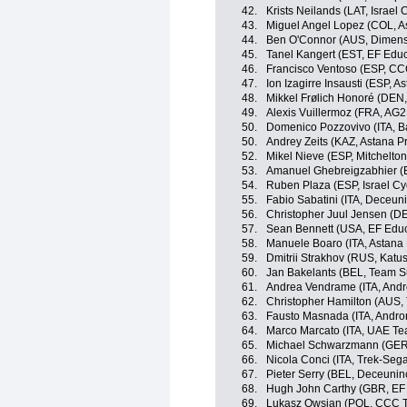
42.
Krists Neilands (LAT, Israel
43.
Miguel Angel Lopez (COL, A
44.
Ben O'Connor (AUS, Dimens
45.
Tanel Kangert (EST, EF Educa
46.
Francisco Ventoso (ESP, C
47.
Ion Izagirre Insausti (ESP, 
48.
Mikkel Frølich Honoré (DEN
49.
Alexis Vuillermoz (FRA, AG
50.
Domenico Pozzovivo (ITA, B
50.
Andrey Zeits (KAZ, Astana P
52.
Mikel Nieve (ESP, Mitchelton
53.
Amanuel Ghebreigzabhier (
54.
Ruben Plaza (ESP, Israel C
55.
Fabio Sabatini (ITA, Deceun
56.
Christopher Juul Jensen (DE
57.
Sean Bennett (USA, EF Educa
58.
Manuele Boaro (ITA, Astana
59.
Dmitrii Strakhov (RUS, Katu
60.
Jan Bakelants (BEL, Team 
61.
Andrea Vendrame (ITA, Andro
62.
Christopher Hamilton (AUS
63.
Fausto Masnada (ITA, Andron
64.
Marco Marcato (ITA, UAE Te
65.
Michael Schwarzmann (GER
66.
Nicola Conci (ITA, Trek-Seg
67.
Pieter Serry (BEL, Deceunin
68.
Hugh John Carthy (GBR, EF E
69.
Lukasz Owsian (POL, CCC 