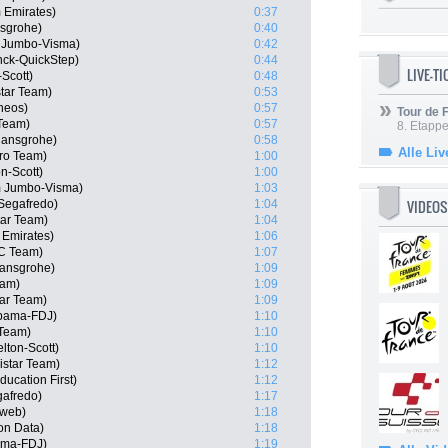
 Emirates)
0:37
nsgrohe)
0:40
 Jumbo-Visma)
0:42
nck-QuickStep)
0:44
LIVE-T
Scott)
0:48
tar Team)
0:53
neos)
0:57
Tour de
 Team)
0:57
8. Etappe
Hansgrohe)
0:58
Alle Liv
Pro Team)
1:00
n-Scott)
1:00
 Jumbo-Visma)
1:03
VIDEOS
Segafredo)
1:04
tar Team)
1:04
 Emirates)
1:06
CC Team)
1:07
Hansgrohe)
1:09
eam)
1:09
tar Team)
1:09
pama-FDJ)
1:10
Team)
1:10
lton-Scott)
1:10
istar Team)
1:12
ucation First)
1:12
gafredo)
1:17
nweb)
1:18
on Data)
1:18
ama-FDJ)
1:19