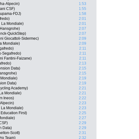
sha-Alpecin)
1:53
iani CSF)
1:55
oupama-FDJ)
1:58
fredo)
2:01
 La Mondiale)
2:01
-Hansgrohe)
2:07
inck-QuickStep)
2:07
ni Giocattoli-Sidermec)
2:09
a Mondiale)
2:09
gafredo)
2:11
ek-Segafredo)
2:11
ni Fantini-Faizane)
2:11
afredo)
2:13
ension Data)
2:15
Hansgrohe)
2:15
 Mondiale)
2:19
ion Data)
2:19
 Cycling Academy)
2:21
La Mondiale)
2:21
m Ineos)
2:22
Alpecin)
2:23
 La Mondiale)
2:23
Education First)
2:25
ondiale)
2:27
 CSF)
2:29
n Data)
2:29
elton-Scott)
2:31
 Pro Team)
2:32