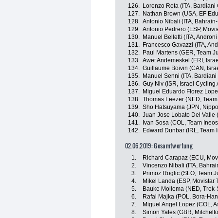
126.
Lorenzo Rota (ITA, Bardiani
127.
Nathan Brown (USA, EF Educ
128.
Antonio Nibali (ITA, Bahrain
129.
Antonio Pedrero (ESP, Movi
130.
Manuel Belletti (ITA, Androni
131.
Francesco Gavazzi (ITA, And
132.
Paul Martens (GER, Team J
133.
Awet Andemeskel (ERI, Isra
134.
Guillaume Boivin (CAN, Isra
135.
Manuel Senni (ITA, Bardiani
136.
Guy Niv (ISR, Israel Cyclin
137.
Miguel Eduardo Florez Lopez
138.
Thomas Leezer (NED, Team
139.
Sho Hatsuyama (JPN, Nippo-
140.
Juan Jose Lobato Del Valle 
141.
Ivan Sosa (COL, Team Ineos
142.
Edward Dunbar (IRL, Team 
02.06.2019: Gesamtwertung
1.
Richard Carapaz (ECU, Mov
2.
Vincenzo Nibali (ITA, Bahra
3.
Primoz Roglic (SLO, Team 
4.
Mikel Landa (ESP, Movistar
5.
Bauke Mollema (NED, Trek-
6.
Rafal Majka (POL, Bora-Ha
7.
Miguel Angel Lopez (COL, A
8.
Simon Yates (GBR, Mitchelto