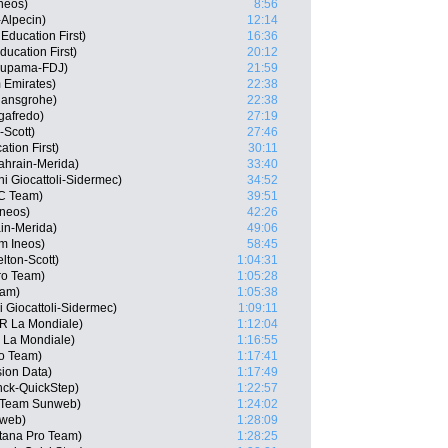
neos)
8:56
-Alpecin)
12:14
ducation First)
16:36
ucation First)
20:12
oupama-FDJ)
21:59
 Emirates)
22:38
Hansgrohe)
22:38
gafredo)
27:19
-Scott)
27:46
tion First)
30:11
ahrain-Merida)
33:40
i Giocattoli-Sidermec)
34:52
CC Team)
39:51
Ineos)
42:26
in-Merida)
49:06
m Ineos)
58:45
lton-Scott)
1:04:31
ro Team)
1:05:28
eam)
1:05:38
i Giocattoli-Sidermec)
1:09:11
2R La Mondiale)
1:12:04
 La Mondiale)
1:16:55
ro Team)
1:17:41
ion Data)
1:17:49
nck-QuickStep)
1:22:57
, Team Sunweb)
1:24:02
nweb)
1:28:09
Astana Pro Team)
1:28:25