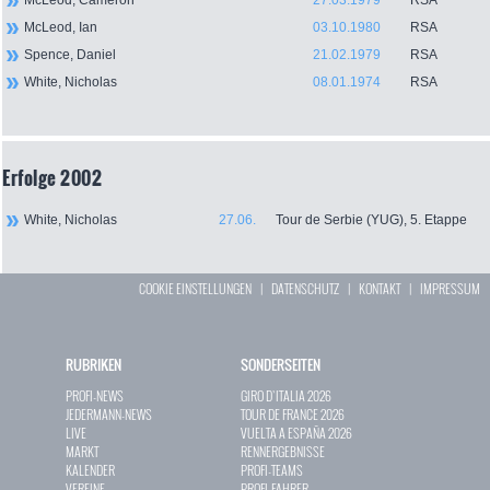
McLeod, Cameron
27.03.1979
RSA
McLeod, Ian
03.10.1980
RSA
Spence, Daniel
21.02.1979
RSA
White, Nicholas
08.01.1974
RSA
Erfolge 2002
White, Nicholas
27.06.
Tour de Serbie (YUG), 5. Etappe
COOKIE EINSTELLUNGEN
|
DATENSCHUTZ
|
KONTAKT
|
IMPRESSUM
RUBRIKEN
SONDERSEITEN
PROFI-NEWS
GIRO D`ITALIA 2026
JEDERMANN-NEWS
TOUR DE FRANCE 2026
LIVE
VUELTA A ESPAÑA 2026
MARKT
RENNERGEBNISSE
KALENDER
PROFI-TEAMS
VEREINE
PROFI-FAHRER