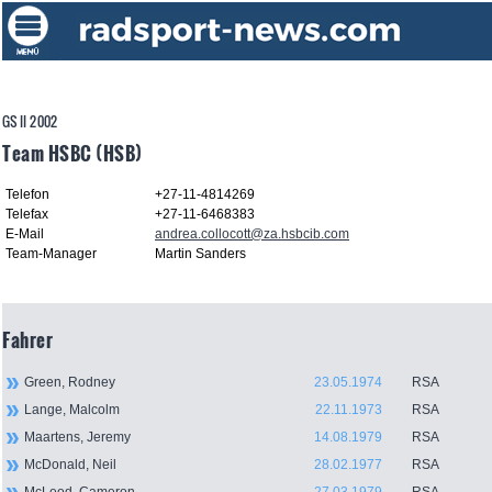
GS II 2002
Team HSBC (HSB)
Telefon
+27-11-4814269
Telefax
+27-11-6468383
E-Mail
andrea.collocott@za.hsbcib.com
Team-Manager
Martin Sanders
Fahrer
Green, Rodney
23.05.1974
RSA
Lange, Malcolm
22.11.1973
RSA
Maartens, Jeremy
14.08.1979
RSA
McDonald, Neil
28.02.1977
RSA