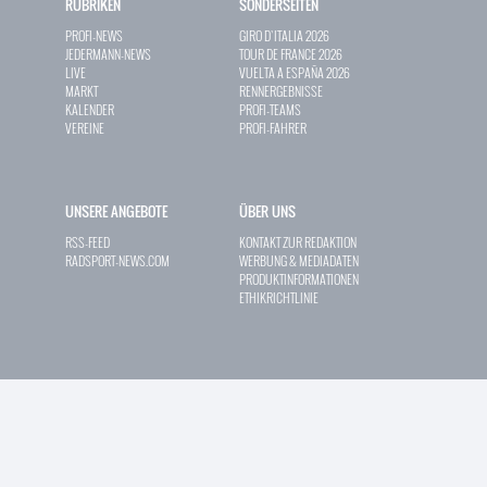
RUBRIKEN
SONDERSEITEN
PROFI-NEWS
GIRO D`ITALIA 2026
JEDERMANN-NEWS
TOUR DE FRANCE 2026
LIVE
VUELTA A ESPAÑA 2026
MARKT
RENNERGEBNISSE
KALENDER
PROFI-TEAMS
VEREINE
PROFI-FAHRER
UNSERE ANGEBOTE
ÜBER UNS
RSS-FEED
KONTAKT ZUR REDAKTION
RADSPORT-NEWS.COM
WERBUNG & MEDIADATEN
PRODUKTINFORMATIONEN
ETHIKRICHTLINIE