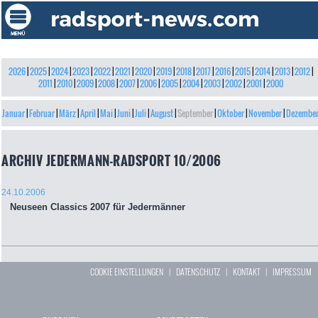
2026
|
2025
|
2024
|
2023
|
2022
|
2021
|
2020
|
2019
|
2018
|
2017
|
2016
|
2015
|
2014
|
2013
|
2012
|
2011
|
2010
|
2009
|
2008
|
2007
|
2006
|
2005
|
2004
|
2003
|
2002
|
2001
|
2000
Januar
|
Februar
|
März
|
April
|
Mai
|
Juni
|
Juli
|
August
|
September
|
Oktober
|
November
|
Dezembe
ARCHIV JEDERMANN-RADSPORT 10/2006
24.10.2006
Neuseen Classics 2007 für Jedermänner
COOKIE EINSTELLUNGEN
|
DATENSCHUTZ
|
KONTAKT
|
IMPRESSUM