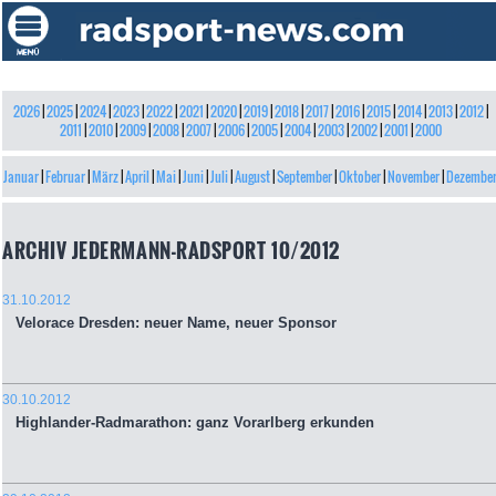
2026
|
2025
|
2024
|
2023
|
2022
|
2021
|
2020
|
2019
|
2018
|
2017
|
2016
|
2015
|
2014
|
2013
|
2012
|
2011
|
2010
|
2009
|
2008
|
2007
|
2006
|
2005
|
2004
|
2003
|
2002
|
2001
|
2000
Januar
|
Februar
|
März
|
April
|
Mai
|
Juni
|
Juli
|
August
|
September
|
Oktober
|
November
|
Dezembe
ARCHIV JEDERMANN-RADSPORT 10/2012
31.10.2012
Velorace Dresden: neuer Name, neuer Sponsor
30.10.2012
Highlander-Radmarathon: ganz Vorarlberg erkunden