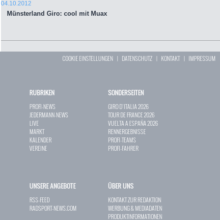
04.10.2012
Münsterland Giro: cool mit Muax
COOKIE EINSTELLUNGEN
|
DATENSCHUTZ
|
KONTAKT
|
IMPRESSUM
RUBRIKEN
SONDERSEITEN
PROFI-NEWS
GIRO D`ITALIA 2026
JEDERMANN-NEWS
TOUR DE FRANCE 2026
LIVE
VUELTA A ESPAÑA 2026
MARKT
RENNERGEBNISSE
KALENDER
PROFI-TEAMS
VEREINE
PROFI-FAHRER
UNSERE ANGEBOTE
ÜBER UNS
RSS-FEED
KONTAKT ZUR REDAKTION
RADSPORT-NEWS.COM
WERBUNG & MEDIADATEN
PRODUKTINFORMATIONEN