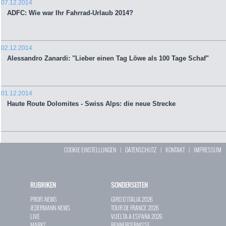
07.12.2014
ADFC: Wie war Ihr Fahrrad-Urlaub 2014?
02.12.2014
Alessandro Zanardi: "Lieber einen Tag Löwe als 100 Tage Schaf"
01.12.2014
Haute Route Dolomites - Swiss Alps: die neue Strecke
COOKIE EINSTELLUNGEN
|
DATENSCHUTZ
|
KONTAKT
|
IMPRESSUM
RUBRIKEN
SONDERSEITEN
PROFI-NEWS
GIRO D`ITALIA 2026
JEDERMANN-NEWS
TOUR DE FRANCE 2026
LIVE
VUELTA A ESPAÑA 2026
MARKT
RENNERGEBNISSE