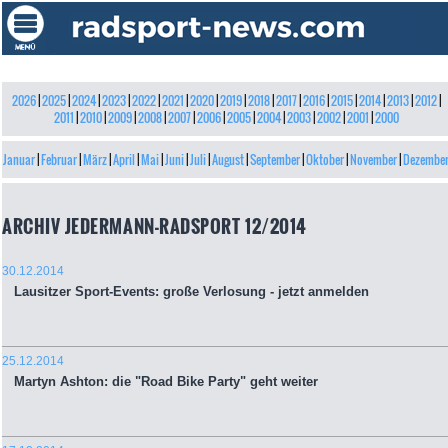
2026
|
2025
|
2024
|
2023
|
2022
|
2021
|
2020
|
2019
|
2018
|
2017
|
2016
|
2015
|
2014
|
2013
|
2012
|
2011
|
2010
|
2009
|
2008
|
2007
|
2006
|
2005
|
2004
|
2003
|
2002
|
2001
|
2000
Januar
|
Februar
|
März
|
April
|
Mai
|
Juni
|
Juli
|
August
|
September
|
Oktober
|
November
|
Dezembe
ARCHIV JEDERMANN-RADSPORT 12/2014
30.12.2014
Lausitzer Sport-Events: große Verlosung - jetzt anmelden
25.12.2014
Martyn Ashton: die "Road Bike Party" geht weiter