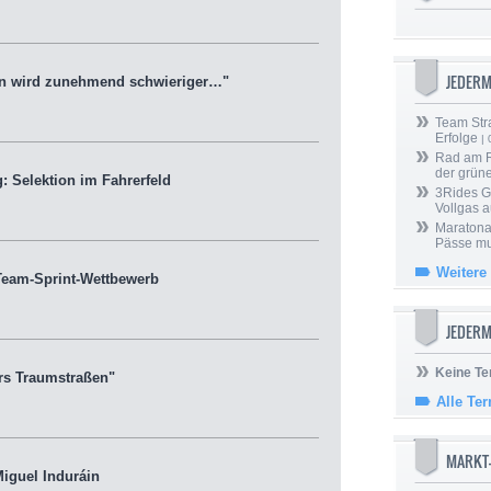
JEDER
n wird zunehmend schwieriger…"
Team Stra
Erfolge
| 
Rad am Ri
der grün
Selektion im Fahrerfeld
3Rides G
Vollgas a
Maratona
Pässe mus
Weitere
eam-Sprint-Wettbewerb
JEDERM
Keine Te
rs Traumstraßen"
Alle Te
MARKT
iguel Induráin