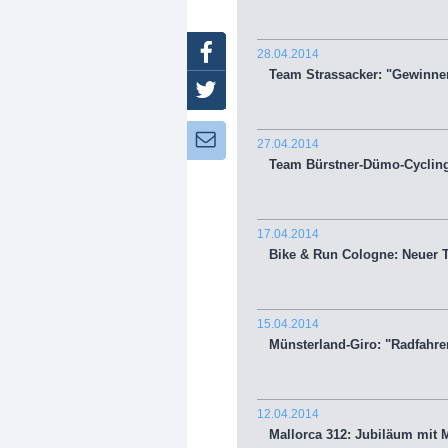
Facebook
28.04.2014
Team Strassacker: "Gewinne
Twitter
Newsletter:
27.04.2014
Team Bürstner-Dümo-Cycling: 
17.04.2014
Bike & Run Cologne: Neuer T
15.04.2014
Münsterland-Giro: "Radfahre
12.04.2014
Mallorca 312: Jubiläum mit M