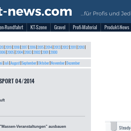
en-Rundfahrt
KT-Szene
Gravel
Profi-Material
Produkt-News
20
|
2019
|
2018
|
2017
|
2016
|
2015
|
2014
|
2013
|
2012
|
2011
|
2010
|
006
|
2005
|
2004
|
2003
|
2002
|
2001
|
2000
ni
|
Juli
|
August
|
September
|
Oktober
|
November
|
Dezember
SPORT 04/2014
uft
-"Massen-Veranstaltungen" ausbauen
Steady