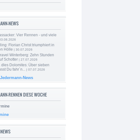
MANN-NEWS
ssacker: Vier Rennen - und viele
03.08.2026
ng: Florian Christ triumphiert in
en Hölle
| 30.07.2026
ravel Winterberg: Zehn Stunden
uf Schotter
| 27.07.2026
 dles Dolomites: Über sieben
st Du fahr´n...
| 07.07.2026
 Jedermann-News
ANN-RENNEN DIESE WOCHE
rmine
rmine
-NEWS