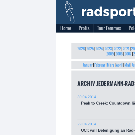
Home
Profis
Tour Femmes
Pol
2026
|
2025
|
2024
|
2023
|
2022
|
2021
|
20
2009
|
2008
|
2007
|
2
Januar
|
Februar
|
März
|
April
|
Mai
|
Ju
ARCHIV JEDERMANN-RAD
30.04.2014
Peak to Creek: Countdown lä
29.04.2014
UCI: will Beteiligung an Rad