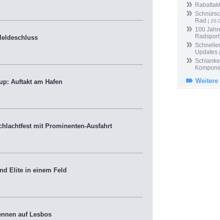
Rabattak
Schnürsc
Rad
| 20.
100 Jahr
Radsport
eldeschluss
Schneller
Updates
Schlanker
Kompone
Weitere
p: Auftakt am Hafen
lachtfest mit Prominenten-Ausfahrt
d Elite in einem Feld
ennen auf Lesbos