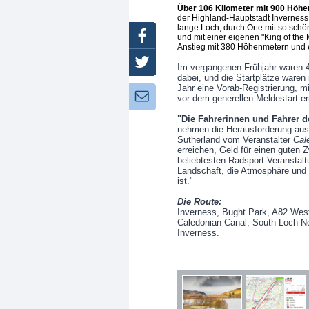
Über 106 Kilometer mit 900 Höhe
der Highland-Hauptstadt Inverness
lange Loch, durch Orte mit so sch
Facebook
und mit einer eigenen "King of the
Anstieg mit 380 Höhenmetern und e
Twitter
Im vergangenen Frühjahr waren 4
dabei, und die Startplätze waren
Jahr eine Vorab-Registrierung, m
Newsletter:
vor dem generellen Meldestart er
"Die Fahrerinnen und Fahrer 
nehmen die Herausforderung aus 
Sutherland vom Veranstalter
Cal
erreichen, Geld für einen guten
beliebtesten Radsport-Veranstalt
Landschaft, die Atmosphäre und
ist."
Die Route:
Inverness, Bught Park, A82 West
Caledonian Canal, South Loch N
Inverness.