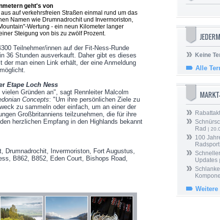
nmetern geht's von
 aus auf verkehrsfreien Straßen einmal rund um das
önen Namen wie Drumnadrochit und Invermoriston,
 Mountain"-Wertung - ein neun Kilometer langer
iner Steigung von bis zu zwölf Prozent.
JEDERM
300 Teilnehmer/innen auf der Fit-Ness-Runde
 in 36 Stunden ausverkauft. Daher gibt es dieses
Keine Te
it der man einen Link erhält, der eine Anmeldung
Alle Te
möglicht.
der
Etape Loch Ness
vielen Gründen an", sagt Rennleiter Malcolm
MARKT
edonian Concepts
: "Um ihre persönlichen Ziele zu
 Zweck zu sammeln oder einfach, um an einer der
Rabattak
ungen Großbritanniens teilzunehmen, die für ihre
 den herzlichen Empfang in den Highlands bekannt
Schnürsc
Rad
| 20.
100 Jahr
Radsport
, Drumnadrochit, Invermoriston, Fort Augustus,
Schneller
ess, B862, B852, Eden Court, Bishops Road,
Updates
Schlanker
Kompone
Weitere