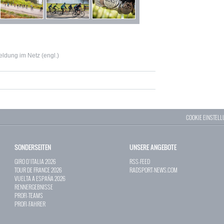
ldung im Netz (engl.)
COOKIE EINSTEL
SONDERSEITEN
UNSERE ANGEBOTE
GIRO D`ITALIA 2026
RSS-FEED
TOUR DE FRANCE 2026
RADSPORT-NEWS.COM
VUELTA A ESPAÑA 2026
RENNERGEBNISSE
PROFI-TEAMS
PROFI-FAHRER