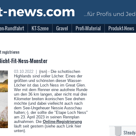
en-Rundfahrt
KT-Szene
Gravel
Profi-Material
Produkt-News
zt registrieren
Nicht-Fit-Ness-Monster
03.10.2022 |
(rsn) - Die schottischen
Highlands sind voller Löcher. Eines der
größten und schönsten dieser Wasser-
Löcher ist das Loch Ness im Great Glen.
Wer mit dem Renner eine autofreie Runde
um den 36 km langen, aber nicht mal drei
Kilometer breiten ikonischen See drehen
möchte (und dabei vielleicht auch nach
dem See-Ungeheuer Nessie Ausschau
halten;-), der sollte die "Etape Loch Ness"
am 23. April 2023 in seinen Rennplan
aufnahmen. Die
Online-Registrierung
läuft seit gestern (siehe auch Link hier
unten).
Steady