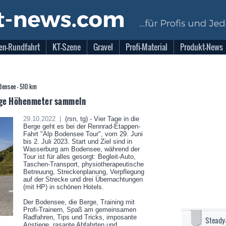
en-Rundfahrt
KT-Szene
Gravel
Profi-Material
Produkt-News
odensee - 510 km
Tage Höhenmeter sammeln
29.10.2022 |
(rsn, tg) - Vier Tage in die
Berge geht es bei der Rennrad-Etappen-
Fahrt "Alp Bodensee Tour", vom 29. Juni
bis 2. Juli 2023. Start und Ziel sind in
Wasserburg am Bodensee, während der
Tour ist für alles gesorgt: Begleit-Auto,
Taschen-Transport, physiotherapeutische
Betreuung, Streckenplanung, Verpflegung
auf der Strecke und drei Übernachtungen
(mit HP) in schönen Hotels.
Der Bodensee, die Berge, Training mit
Profi-Trainern, Spaß am gemeinsamen
Radfahren, Tips und Tricks, imposante
Steady
Anstiege, rasante Abfahrten und