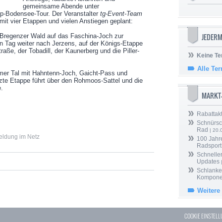
gemeinsame Abende unter
Alp-Bodensee-Tour. Der Veranstalter
tg-Event-Team
mit vier Etappen und vielen Anstiegen geplant:
JEDERM
 Bregenzer Wald auf das Faschina-Joch zur
 Tag weiter nach Jerzens, auf der Königs-Etappe
raße, der Tobadill, der Kaunerberg und die Piller-
Keine Te
Alle Te
mer Tal mit Hahntenn-Joch, Gaicht-Pass und
te Etappe führt über den Rohmoos-Sattel und die
.
MARKT
Rabattak
Schnürsc
Rad
| 20.
eldung im Netz
100 Jahr
Radsport
Schneller
Updates
Schlanker
Kompone
Weitere
COOKIE EINSTEL