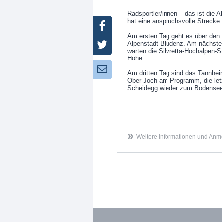
Radsportler/innen – das ist die 
hat eine anspruchsvolle Strecke 
Facebook
Am ersten Tag geht es über den
Alpenstadt Bludenz. Am nächsten
Twitter
warten die Silvretta-Hochalpen-St
Höhe.
Newsletter:
Am dritten Tag sind das Tannhei
Ober-Joch am Programm, die letz
Scheidegg wieder zum Bodensee
Weitere Informationen und Anm