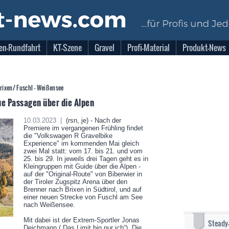
en-Rundfahrt
KT-Szene
Gravel
Profi-Material
Produkt-News
- Brixen/ Fuschl - Weißensee
ue Passagen über die Alpen
10.03.2023 |
(rsn, je) - Nach der
Premiere im vergangenen Frühling findet
die "Volkswagen R Gravelbike
Experience" im kommenden Mai gleich
zwei Mal statt: vom 17. bis 21. und vom
25. bis 29. In jeweils drei Tagen geht es in
Kleingruppen mit Guide über die Alpen -
auf der "Original-Route" von Biberwier in
der Tiroler Zugspitz Arena über den
Brenner nach Brixen in Südtirol, und auf
einer neuen Strecke von Fuschl am See
nach Weißensee.
Mit dabei ist der Extrem-Sportler Jonas
Steady
Deichmann („Das Limit bin nur ich“). Die