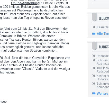
Online-Anmeldung
für beide Events ist
je 100 limitiert. Beiden gemeinsam ist ein Mix aus
assagen auf Waldwegen und landschaftlichen
ft im Hotel steht das Gepäck bereit, auf einer
JEDERM
 lässt man den Tag entspannt Revue passieren.
Keine Te
ce führt vom 17. bis 21. Mai von Biberwier in der
Brenner hinunter nach Südtirol, durch das schöne
Alle Te
Domplatz in Brixen. Während die ersten
ischer Transalp-Routen führen, warten auf den
und neue Zielorte mit Highlight-Charakter. Dabei
MARKT
kes bestmöglich genutzt, und landschaftliche
en auf verkehrsarmen Straßen kombiniert.
Rabattak
29. Mai, führt die neue Gravelbike Experience von
Schnürsc
d über den Alpenhauptkamm bei St. Michael im
Rad
| 20.
e in Kärnten. Auf beiden Routen können die
100 Jahr
zwischen einer "Classic"-Variante und der weniger
Radsport
ntscheiden.
Schneller
Updates
Schlanker
Kompone
Weitere
ensee