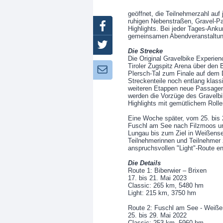
geöffnet, die Teilnehmerzahl auf 
ruhigen Nebenstraßen, Gravel-P
Facebook
Highlights. Bei jeder Tages-Ankun
gemeinsamen Abendveranstaltung
Twitter
Die Strecke
Die Original Gravelbike Experien
Tiroler Zugspitz Arena über den 
Newsletter:
Plersch-Tal zum Finale auf dem 
Streckenteile noch entlang klass
weiteren Etappen neue Passagen 
werden die Vorzüge des Gravelbi
Highlights mit gemütlichem Roll
Eine Woche später, vom 25. bis 
Fuschl am See nach Filzmoos un
Lungau bis zum Ziel in Weißense
Teilnehmerinnen und Teilnehmer 
anspruchsvollen "Light"-Route e
Die Details
Route 1: Biberwier – Brixen
17. bis 21. Mai 2023
Classic: 265 km, 5480 hm
Light: 215 km, 3750 hm
Route 2: Fuschl am See - Weiß
25. bis 29. Mai 2022
Classic: 253 km, 5960 hm