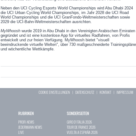
Neben den UCI Cycling Esports World Championships wird Abu Dhabi 2024
die UCI Urban Cycling World Championships, im Jahr 2028 die UCI Road
World Championships und die UCI GranFondo-Weltmeisterschaften sowie
2029 die UCI-Bahn-Weltmeisterschaften ausrichten.
MyWhoosh
wurde 2019 in Abu Dhabi in den Vereinigten Arabischen Emiraten
gegründet und ist eine kostenlose App für virtuelles Radfahren, von Profis
entwickelt und zur freien Verfügung. MyWhoosh bietet "visuell
beeindruckende virtuelle Welten", über 730 maßgeschneiderte Trainingspläne
und wöchentliche Wettkämpfe.
COOKIE EINSTELLUNGEN
|
DATENSCHUTZ
|
KONTAKT
|
IMPRESSUM
RUBRIKEN
SONDERSEITEN
PROFI-NEWS
GIRO D`ITALIA 2026
JEDERMANN-NEWS
TOUR DE FRANCE 2026
LIVE
VUELTA A ESPAÑA 2026