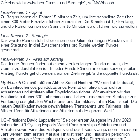
Gleichgewicht zwischen Fitness und Strategie", so MyWhoosh.
Final-Rennen 1 - Sprint
Zu Beginn haben die Fahrer 15 Minuten Zeit, um ihre schnellste Zeit über
einen 300-Meter-Einzelzeitfahren zu erzielen. Die Strecke ist 1,7 km lang,
und die Fahrer können den Sprint in 15 Minuten so oft fahren wie sie wollen.
Final-Rennen 2 - Strategie
Das zweite Rennen führt über einen neun Kilometer langen Rundkurs mit
einer Steigung; in drei Zwischensprints pro Runde werden Punkte
gesammelt.
Final-
Rennen 3 - "Alles auf Anfang"
Das letzte Rennen findet auf einem vier km langen Rundkurs statt, der
viermal zu durchfahren ist. In jeder Runde können an einem kurzen, steilen
Anstieg Punkte geholt werden, auf der Ziellinie gibt's die doppelte Punktzahl.
MyWhoosh
-Geschäftsführer Akhtar Saeed Hashmi: "Wir sind stolz darauf,
ein bahnbrechendes punktebasiertes Format einführen, das sich an
Athletinnen und Athleten aller Physiologien richtet. Wir erweitern wir das
Halbfinale auf über 300 Fahrerinnen und Fahrer - eine breitere Strategie zur
Förderung des globalen Wachstums und der Inklusivität im Rad-Esport. Die
neuen Qualifikationswege gewährleisten Transparenz und Fairness, sie
öffnen Türen für Athletinnen und Athleten auf der ganzen Welt."
UCI-Präsident David Lappartient: "Seit der ersten Ausgabe im Jahr 2020
haben die UCI Cycling Esports World Championships Athletinnen und
Athleten sowie Fans des Radsports und des Esports angezogen. In diesem
Jahr werden zum ersten Mal alle Finalistinnen und Finalisten persönlich
antreten, was der Veranstaltung eine zusätzliche Dimension verleiht."