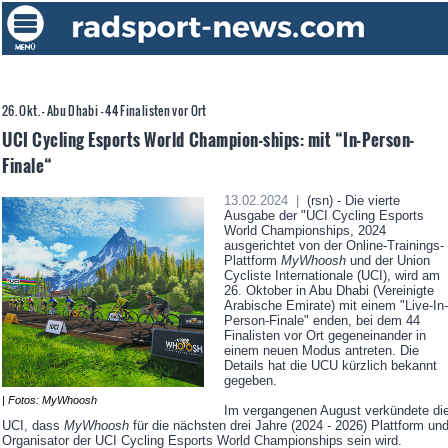
26. Okt. - Abu Dhabi - 44 Finalisten vor Ort
UCI Cycling Esports World Champion-ships: mit “In-Person-
Finale“
13.02.2024 |
(rsn) - Die vierte
Ausgabe der "UCI Cycling Esports
World Championships, 2024
ausgerichtet von der Online-Trainings-
Plattform
MyWhoosh
und der Union
Cycliste Internationale (UCI), wird am
26. Oktober in Abu Dhabi (Vereinigte
Arabische Emirate) mit einem "Live-In-
Person-Finale" enden, bei dem 44
Finalisten vor Ort gegeneinander in
einem neuen Modus antreten. Die
Details hat die UCU kürzlich bekannt
gegeben.
| Fotos: MyWhoosh
Im vergangenen August verkündete di
UCI, dass
MyWhoosh
für die nächsten drei Jahre (2024 - 2026) Plattform un
Organisator der UCI Cycling Esports World Championships sein wird.