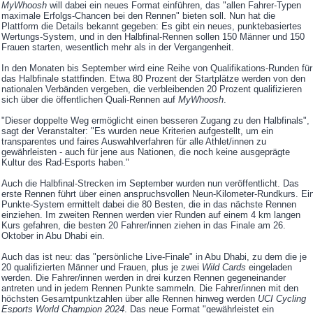
MyWhoosh
will dabei ein neues Format einführen, das "allen Fahrer-Typen
maximale Erfolgs-Chancen bei den Rennen" bieten soll. Nun hat die
Plattform die Details bekannt gegeben: Es gibt ein neues, punktebasiertes
Wertungs-System, und in den Halbfinal-Rennen sollen 150 Männer und 150
Frauen starten, wesentlich mehr als in der Vergangenheit.
In den Monaten bis September wird eine Reihe von Qualifikations-Runden für
das Halbfinale stattfinden. Etwa 80 Prozent der Startplätze werden von den
nationalen Verbänden vergeben, die verbleibenden 20 Prozent qualifizieren
sich über die öffentlichen Quali-Rennen auf
MyWhoosh
.
"Dieser doppelte Weg ermöglicht einen besseren Zugang zu den Halbfinals",
sagt der Veranstalter: "Es wurden neue Kriterien aufgestellt, um ein
transparentes und faires Auswahlverfahren für alle Athlet/innen zu
gewährleisten - auch für jene aus Nationen, die noch keine ausgeprägte
Kultur des Rad-Esports haben."
Auch die Halbfinal-Strecken im September wurden nun veröffentlicht. Das
erste Rennen führt über einen anspruchsvollen Neun-Kilometer-Rundkurs. Ei
Punkte-System ermittelt dabei die 80 Besten, die in das nächste Rennen
einziehen. Im zweiten Rennen werden vier Runden auf einem 4 km langen
Kurs gefahren, die besten 20 Fahrer/innen ziehen in das Finale am 26.
Oktober in Abu Dhabi ein.
Auch das ist neu: das "persönliche Live-Finale" in Abu Dhabi, zu dem die je
20 qualifizierten Männer und Frauen, plus je zwei
Wild Cards
eingeladen
werden. Die Fahrer/innen werden in drei kurzen Rennen gegeneinander
antreten und in jedem Rennen Punkte sammeln. Die Fahrer/innen mit den
höchsten Gesamtpunktzahlen über alle Rennen hinweg werden
UCI Cycling
Esports World Champion 2024
. Das neue Format "gewährleistet ein