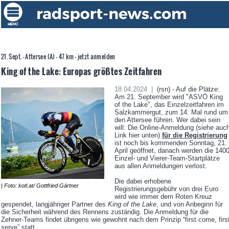
21. Sept. - Attersee (A) - 47 km - jetzt anmelden
King of the Lake: Europas größtes Zeitfahren
18.04.2024 |
(rsn) - Auf die Plätze:
Am 21. September wird "ASVÖ King
of the Lake", das Einzelzeitfahren im
Salzkammergut, zum 14. Mal rund um
den Attersee führen. Wer dabei sein
will: Die Online-Anmeldung (siehe auc
Link hier unten)
für die Registrierung
ist noch bis kommenden Sonntag, 21.
April geöffnet, danach werden die 140
Einzel- und Vierer-Team-Startplätze
aus allen Anmeldungen verlost.
Die dabei erhobene
| Foto: kotl.at/ Gottfried Gärtner
Registrierungsgebühr von drei Euro
wird wie immer dem Roten Kreuz
gespendet, langjähriger Partner des
King of the Lake
, und von Anbeginn für
die Sicherheit während des Rennens zuständig. Die Anmeldung für die
Zehner-Teams findet übrigens wie gewohnt nach dem Prinzip “first come, firs
serve” statt.