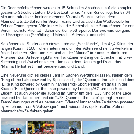
Die Radrennfahrer/innen werden in 15-Sekunden-Abständen auf die komplett
gesperrte Strecke starten. Die Bestzeit für die 47-km-Runde liegt bei 57:04
Minuten, mit einem beeindruckenden 50-km/h-Schnitt. Neben dem
Mannschafts-Zeitfahren für Vierer-Teams wird es auch den Wettbewerb für
Zehner-Teams geben. Wie immer hat die Sicherheit aller Starter/innen für de
Verein höchste Priorität - daher die Komplett-Sperre. Der See wird übrigens
im Uhrzeigersinn (Schörfling - Unterach - Attersee) umrundet.
So können die Starter auch dieses Jahr die „See-Runde“, den 47,4 Kilomete
langen Kurs mit 280 Höhenmetern rund um den Attersee ohne Kfz-Verkehr in
Angriff nehmen. Start und Ziel sind an der "Marina" in Kammer, direkt am
Attersee. Zum Anfeuern gibt's vier Fan-Zonen entlang der Strecke, mit Live-
Streaming und Zwischenzeiten. Und nach dem Rennen geht's auf das
"Marina Herbstfest", mit Siegerehrung und Band.
Eine Neuerung gibt es dieses Jahr in Sachen Wertungsklassen. Neben dem
"King of the Lake powered by Specialized", der "Queen of the Lake" und de
"Elite King powered by Garmin" fahren Profi-Sportlerinnen erstmals in der
Klasse “Elite Queen of the Lake powered by Lenzing AG" um den See.
Zudem ist auch wieder die Jugend im Kampf um den "U23 King of the Lake
powered by Raiffeisen" und die “U23- Queen of the Lake“ gefragt. In den
Team-Wertungen wird es neben dem "Vierer-Mannschafts-Zeitfahren powere
by Autohaus Eder & Volkswagen" auch wieder das spektakuläre Zehner-
Mannschafts-Zeitfahren geben.