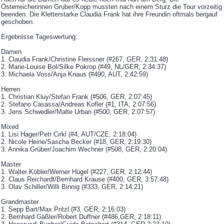
Österreicherinnen Gruber/Kopp mussten nach einem Sturz die Tour vorzeitig
beenden. Die Kletterstarke Claudia Frank hat ihre Freundin oftmals bergauf
geschoben.
Ergebnisse Tageswertung:
Damen
1. Claudia Frank/Christine Fleissner (#267, GER, 2:31:48)
2. Marie-Louise Bol/Silke Pokrop (#49, NL/GER, 2:34:37)
3. Michaela Voss/Anja Knaus (#490, AUT, 2:42:59)
Herren
1. Christian Kluy/Stefan Frank (#506, GER, 2:07:45)
2. Stefano Casassa/Andreas Kofler (#1, ITA, 2:07:56)
3. Jens Schwedler/Malte Urban (#500, GER, 2:07:57)
Mixed
1. Lisi Hager/Petr Cirkl (#4, AUT/CZE, 2:18:04)
2. Nicole Heine/Sascha Becker (#18, GER, 2:19:30)
3. Annika Grüber/Joachim Wechner (#508, GER, 2:20:04)
Master
1. Walter Köbler/Werner Hügel (#227, GER, 2:12:44)
2. Claus Reichardt/Bernhard Krause (#400, GER, 3:57:48)
3. Olav Schiller/Willi Binnig (#333, GER, 2:14:21)
Grandmaster
1. Sepp Bart/Max Pritzl (#3, GER, 2:16:03)
2. Bernhard Gäßler/Robert Duffner (#486,GER, 2:18:11)