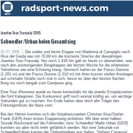
Jeantex-Tour-Transalp 2005
Schwedler/Urban holen Gesamtsieg
02.07.2005 |
Die siebte und letzte Etappe von Madonna di Campiglio nach
Riva del Garda war mit 70,69 km die kürzeste Strecke der diesjährigen
Jeantex-Tour-Transalp. Nur noch 1.418 hm galt es heute zu überwinden, was
nach den anstrengenden Bergetappen der letzten Woche für die erfahrenen
Teilnehmer wie eine Erholung klang. Dennoch hatten es der Passo Danone
(1.281 m) und der Passo Durone (1.010 m) mit ihren kurzen steilen Anstiege
auf schmaler Straße noch mal in sich, bevor es über den letzten flachen
Berg nur noch bergab zum Gardasee ging.
Eine Tour d'honneur wurde es heute keinesfalls für die jeweils Erstplatzierten
der fünf Kategorien. Die Konkurrenz griff noch einmal kräftig an, um wichtige
Sekunden gut zu machen. Am Ende hatten aber doch alle Träger des
Führungstrikots die Nase vorn.
Bei den Herren konnten sich die Vorjahreszweiten Christian Kluy/Stefan
Frank (GER) ihren ersten Etappensieg einfahren. Mit über einer halben
Stunde Rückstand auf die Führenden Jens Schwedler/ Malte Urban (GER)
konnten sie aber nicht mehr gefährlich werden. Nur eine Sekunde vor
Schwedler/Urban kamen die Titelverteidiger aus Italien, Stefano Casassa/