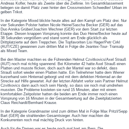
Andreas Kofler, heute als Zweite über die Ziellinie. Im Gesamtklassement
belegen sie damit Platz zwei hinter den Crossmeistern Schwedler/ Urban im
gelben Trikot.
In der Kategorie Mixed blickte heute alles auf den Kampf um Platz drei. Nur
vier Sekunden Polster hatten Nicole Heine/Sascha Becker (GER) auf das
Duo Annika Grüber/Joachim Wechner (GER) vor dem Start zur letzten
Etappe. Diesen knappen Vorsprung konnte das Duo Heine/Becker heute auf
38 Sekunden vergrößern und stand somit am Ende glücklich als
Drittplatzierte auf dem Treppchen. Die Topfavoriten Lisi Hager/Petr Cirkl
(AUT/CZE) gewannen zum dritten Mal in Folge die Jeantex-Tour- Transalp
als Mixed Team.
Bei den Master machten es die Führenden Helmut Czvitkovics/Axel Strauß
(AUT) noch mal richtig spannend. Bei Kilometer 42 hatte Axel Strauß einen
Platten und musste flicken, doch auch der Mantel war so defekt, dass
Strauß sofort wieder einen Platten hatte. Ein Teilnehmer hatte dem Wiener
kurzerhand sein Hinterrad geborgt und mit dem defekten Hinterrad an der
Strecke auf Hilfe gewartet. Auf der letzten Abfahrt verlor sein Partner Helmut
Czvitkovics dann auch noch sein Handy, so dass sie noch mal umdrehen
mussten. Die Probleme kosteten sie rund 15 Minuten, aber mit einem
komfortablen Zeitpolster hatten die beiden am Ende immer noch einen
Vorsprung von 16 Minuten in der Gesamtwertung auf die Zweitplatzierten
Claus Reichardt/Bernhard Krause.
In der Kategorie Grandmaster sind zum dritten Mal in Folge Max Pritzl/Sepp
Bart (GER) die strahlenden Gesamtsieger. Auch hier machten die
Konkurrenten noch mal mächtig Druck von hinten.
Auch für die Damen war es heute noch mal hart am Berg. Die