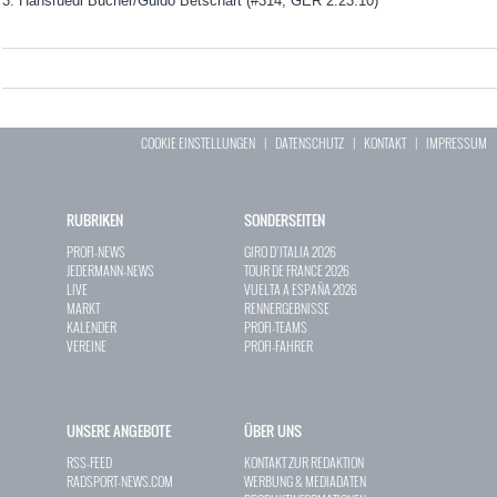
3. Hansruedi Bucher/Guido Betschart (#314, GER 2:23:10)
COOKIE EINSTELLUNGEN
|
DATENSCHUTZ
|
KONTAKT
|
IMPRESSUM
RUBRIKEN
SONDERSEITEN
PROFI-NEWS
GIRO D`ITALIA 2026
JEDERMANN-NEWS
TOUR DE FRANCE 2026
LIVE
VUELTA A ESPAÑA 2026
MARKT
RENNERGEBNISSE
KALENDER
PROFI-TEAMS
VEREINE
PROFI-FAHRER
UNSERE ANGEBOTE
ÜBER UNS
RSS-FEED
KONTAKT ZUR REDAKTION
RADSPORT-NEWS.COM
WERBUNG & MEDIADATEN