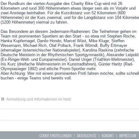
Der Rundkurs der vierten Ausgabe des Charity Bike Cup wird mit 26
Kilometern und rund 300 Höhenmetern etwas länger sein als im Vorjahr und
zwei Anstiege beinhalten. Für die Kurzdistanz von 52 Kilometern (600
Höhenmeter) ist der Kurs zweimal, und für die Langdistanz von 104 Kilomete
(1200 Höhenmeter) viermal zu fahren.
Das Besondere an diesem Jedermann-Radrennen: Die Teilnehmer gehen im
Team mit prominenten Sportlern an den Start - so etwa mit Stephen Roche,
Hanka Kupfernagel, Danilo Hondo, Marcel Wüst, Mike Kluge, Steffen
Wesemann, Michael Rich, Olaf Pollack, Frank Wörndl, Buffy Ettmayer
(ehemaliger österreichischer Nationalspieler), Karolina Raskina (zehnfache
Deutsche Meisterin in der Rhythmischen Sportgymnastik), Alexander Leipold
(Ex-Ringer-Welt- und Europameister), Daniel Unger (Triathlon-Weltmeister),
Iris Kurz (dreifache Weltmeisterin im Kunstradfahren), Günter Haritz (Rad-
Olympiasieger 1992) und etliche Promi-Sportler mehr.
Aber Achtung: Wer mit einem prominenten Profi fahren möchte, sollte schnel
buchen - einige Teams sind bereits voll.
Anmeldung und Informationen im Netz
COOKIE EINSTELLUNGEN
|
DATENSCHUTZ
|
KONTAKT
|
IMPRESSUM