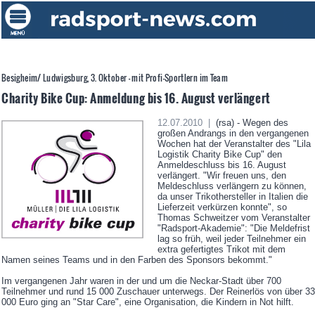
Besigheim/ Ludwigsburg, 3. Oktober - mit Profi-Sportlern im Team
Charity Bike Cup: Anmeldung bis 16. August verlängert
12.07.2010 |
(rsa) - Wegen des
großen Andrangs in den vergangenen
Wochen hat der Veranstalter des "Lila
Logistik Charity Bike Cup" den
Anmeldeschluss bis 16. August
verlängert. "Wir freuen uns, den
Meldeschluss verlängern zu können,
da unser Trikothersteller in Italien die
Lieferzeit verkürzen konnte", so
Thomas Schweitzer vom Veranstalter
"Radsport-Akademie": "Die Meldefrist
lag so früh, weil jeder Teilnehmer ein
extra gefertigtes Trikot mit dem
Namen seines Teams und in den Farben des Sponsors bekommt."
Im vergangenen Jahr waren in der und um die Neckar-Stadt über 700
Teilnehmer und rund 15 000 Zuschauer unterwegs. Der Reinerlös von über 33
000 Euro ging an "Star Care", eine Organisation, die Kindern in Not hilft.