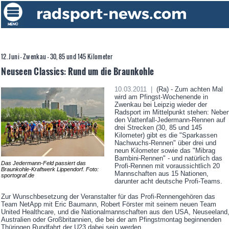
12. Juni - Zwenkau - 30, 85 und 145 Kilometer
Neuseen Classics: Rund um die Braunkohle
10.03.2011 |
(Ra) - Zum achten Mal
wird am Pfingst-Wochenende in
Zwenkau bei Leipzig wieder der
Radsport im Mittelpunkt stehen: Nebe
den Vattenfall-Jedermann-Rennen auf
drei Strecken (30, 85 und 145
Kilometer) gibt es die "Sparkassen
Nachwuchs-Rennen" über drei und
neun Kilometer sowie das "Mibrag
Bambini-Rennen" - und natürlich das
Das Jedermann-Feld passiert das
Profi-Rennen mit voraussichtlich 20
Braunkohle-Kraftwerk Lippendorf. Foto:
Mannschaften aus 15 Nationen,
sportograf.de
darunter acht deutsche Profi-Teams.
Zur Wunschbesetzung der Veranstalter für das Profi-Rennengehören das
Team NetApp mit Eric Baumann, Robert Förster mit seinem neuen Team
United Healthcare, und die Nationalmannschaften aus den USA, Neuseeland
Australien oder Großbritannien, die bei der am Pfingstmontag beginnenden
Thüringen Rundfahrt der U23 dabei sein werden.