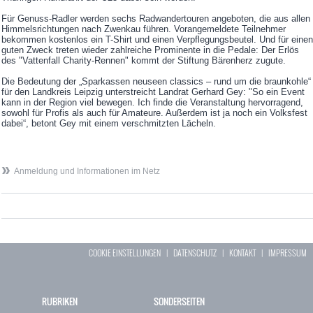
Für Genuss-Radler werden sechs Radwandertouren angeboten, die aus allen
Himmelsrichtungen nach Zwenkau führen. Vorangemeldete Teilnehmer
bekommen kostenlos ein T-Shirt und einen Verpflegungsbeutel. Und für einen
guten Zweck treten wieder zahlreiche Prominente in die Pedale: Der Erlös
des "Vattenfall Charity-Rennen" kommt der Stiftung Bärenherz zugute.
Die Bedeutung der „Sparkassen neuseen classics – rund um die braunkohle“
für den Landkreis Leipzig unterstreicht Landrat Gerhard Gey: "So ein Event
kann in der Region viel bewegen. Ich finde die Veranstaltung hervorragend,
sowohl für Profis als auch für Amateure. Außerdem ist ja noch ein Volksfest
dabei“, betont Gey mit einem verschmitzten Lächeln.
Anmeldung und Informationen im Netz
COOKIE EINSTELLUNGEN
|
DATENSCHUTZ
|
KONTAKT
|
IMPRESSUM
RUBRIKEN
SONDERSEITEN