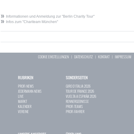
Informationen und Anmeldung zur "Berlin Charity Tour"
Infos zum "Chariteam München"
COOKIE EINSTELLUNGEN
|
DATENSCHUTZ
|
KONTAKT
|
IMPRESSUM
RUBRIKEN
SONDERSEITEN
PROFI-NEWS
GIRO D`ITALIA 2026
JEDERMANN-NEWS
TOUR DE FRANCE 2026
LIVE
VUELTA A ESPAÑA 2026
MARKT
RENNERGEBNISSE
KALENDER
PROFI-TEAMS
VEREINE
PROFI-FAHRER