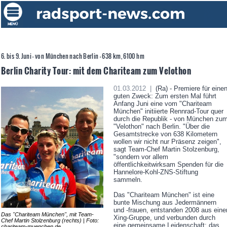
6. bis 9. Juni - von München nach Berlin - 638 km, 6100 hm
Berlin Charity Tour: mit dem Chariteam zum Velothon
01.03.2012 |
(Ra) - Premiere für eine
guten Zweck: Zum ersten Mal führt
Anfang Juni eine vom "Chariteam
München" initiierte Rennrad-Tour quer
durch die Republik - von München zu
"Velothon" nach Berlin. "Über die
Gesamtstrecke von 638 Kilometern
wollen wir nicht nur Präsenz zeigen",
sagt Team-Chef Martin Stolzenburg,
"sondern vor allem
öffentlichkeitwirksam Spenden für die
Hannelore-Kohl-ZNS-Stiftung
sammeln.
Das "Chariteam München" ist eine
bunte Mischung aus Jedermännern
und -frauen, entstanden 2008 aus eine
Das "Chariteam München", mit Team-
Xing-Gruppe, und verbunden durch
Chef Martin Stolzenburg (rechts) | Foto:
eine gemeinsame Leidenschaft: das
chariteam-muenchen.de