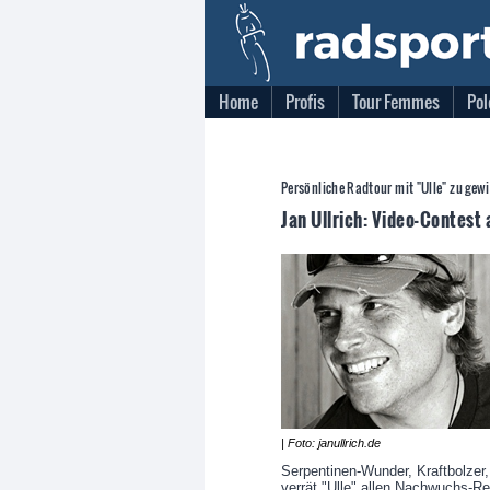
Home
Profis
Tour Femmes
Pol
Persönliche Radtour mit "Ulle" zu gewi
Jan Ullrich: Video-Contest 
| Foto: janullrich.de
Serpentinen-Wunder, Kraftbolzer, 
verrät "Ulle" allen Nachwuchs-R