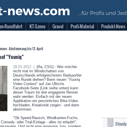
en-Rundfahrt
KT-Szene
Gravel
Profi-Material
Produkt-News
nnen - Abstimmung bis 13. April
auf "Yuuniq"
28.03.2012 |
(Ra, CSG) - Wer möchte
nicht mal im Windschatten von
Deutschlands erfolgreichstem Radsportler
eine Runde drehen? Beim neuen "Yuuniq
Video Contest" auf Jan Ullrichs
Facebook-Seite (Link siehe unten) kann
dieser Traum für drei engagierte Renner
wahr werden: Einfach mit der neuen
Applikation ein persönliches Bike-Video
hochladen, Kreativität zeigen - und dann
abstimmen.
"Ob Speed-Rausch, Windkanten-Fuchs,
Comedy- oder Trial-Einlage - alles ist erlaubt!",
Steady
egisseuren. Und nicht eine anonyme Jury, sondern