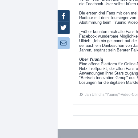
die Facebook-User selbst küren d
Die ersten drei Fans mit den me
Facebook
Radtour mit dem Toursieger von 
Abstimmung beim "Yuuniq Video C
Twitter
„Früher konnten mich alle Fans h
Facebook wunderbare Möglichkeit
Ullrich: „Ich bin gespannt auf di
Newsletter:
sei auch ein Dankeschön von Jan 
Jahren, ergänzt sein Berater Falk
Über Yuuniq
Eine offene Plattform für Online
Netz-Treffpunkt, der allen Fans 
Anwendungen ihrer Stars zugängli
"Bertsch Innovation Group" aus S
Lösungen für die digitalen Märkte 
Jan Ullrichs "Yuuniq"-Video-Con