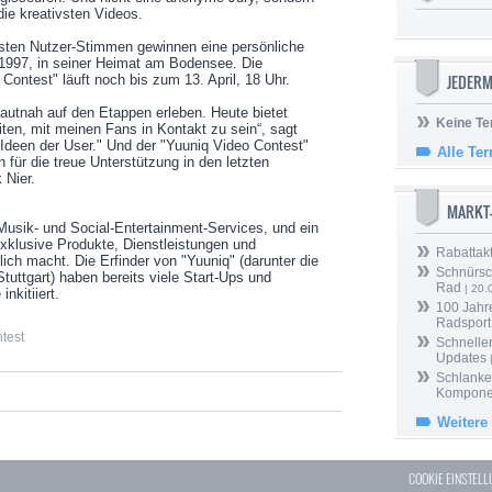
ie kreativsten Videos.
isten Nutzer-Stimmen gewinnen eine persönliche
1997, in seiner Heimat am Bodensee. Die
JEDERM
ontest" läuft noch bis zum 13. April, 18 Uhr.
autnah auf den Etappen erleben. Heute bietet
Keine Te
en, mit meinen Fans in Kontakt zu sein“, sagt
e Ideen der User." Und der "Yuuniq Video Contest"
Alle Te
für die treue Unterstützung in den letzten
 Nier.
MARKT
-Musik- und Social-Entertainment-Services, und ein
exklusive Produkte, Dienstleistungen und
Rabattak
ch macht. Die Erfinder von "Yuuniq" (darunter die
Schnürsc
tuttgart) haben bereits viele Start-Ups und
Rad
| 20.
inkitiiert.
100 Jahr
Radsport
test
Schneller
Updates
Schlanker
Kompone
Weitere
COOKIE EINSTEL