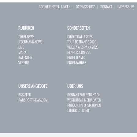
COOKIE EINSTELLUNGEN
|
DATENSCHUTZ
|
KONTAKT
|
IMPRESSUM
RUBRIKEN
SONDERSEITEN
PROFI-NEWS
GIRO D`ITALIA 2026
JEDERMANN-NEWS
TOUR DE FRANCE 2026
LIVE
VUELTA A ESPAÑA 2026
MARKT
RENNERGEBNISSE
KALENDER
PROFI-TEAMS
VEREINE
PROFI-FAHRER
UNSERE ANGEBOTE
ÜBER UNS
RSS-FEED
KONTAKT ZUR REDAKTION
RADSPORT-NEWS.COM
WERBUNG & MEDIADATEN
PRODUKTINFORMATIONEN
ETHIKRICHTLINIE