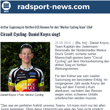
dritter Tagessieg im fünften GCC-Rennen für den "Merkur Cycling Team"-Chef
Circuit Cycling: Daniel Knyss siegt
25.05.2014 |
(Ra, fm) - Daniel Knyss,
Team-Kapitän des Jedermann-
Rennstalls der Norderstedter Merkur
Druck GmbH, sicherte seiner
Mannschaft gestern beim "Circuit
Cycling" auf dem Hockenheimring den
dritten Sieg im fünften
Wertungsrennen.
Für den Kölner war sein zweiter
Saisonsieg ein besonderer Erfolg: Im
vergangenen Jahr wurde Knyss der
Sieg auf dem Formel-1-Kurs
aberkannt, nachdem das Rennen
wegen eines schweren Unfalls
Daniel Knyss | Foto: Merkur Cycling
unterbrochen werden musste.
"Das war ein perfekter Auftritt unseres Teams. Ich kann mich nur bei allen
Jungs bedanken. Ohne diese Unterstützung wäre der Sieg nicht möglich