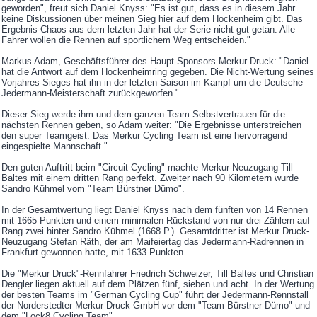
geworden", freut sich Daniel Knyss: "Es ist gut, dass es in diesem Jahr
keine Diskussionen über meinen Sieg hier auf dem Hockenheim gibt. Das
Ergebnis-Chaos aus dem letzten Jahr hat der Serie nicht gut getan. Alle
Fahrer wollen die Rennen auf sportlichem Weg entscheiden."
Markus Adam, Geschäftsführer des Haupt-Sponsors Merkur Druck: "Daniel
hat die Antwort auf dem Hockenheimring gegeben. Die Nicht-Wertung seines
Vorjahres-Sieges hat ihn in der letzten Saison im Kampf um die Deutsche
Jedermann-Meisterschaft zurückgeworfen."
Dieser Sieg werde ihm und dem ganzen Team Selbstvertrauen für die
nächsten Rennen geben, so Adam weiter: "Die Ergebnisse unterstreichen
den super Teamgeist. Das Merkur Cycling Team ist eine hervorragend
eingespielte Mannschaft."
Den guten Auftritt beim "Circuit Cycling" machte Merkur-Neuzugang Till
Baltes mit einem dritten Rang perfekt. Zweiter nach 90 Kilometern wurde
Sandro Kühmel vom "Team Bürstner Dümo".
In der Gesamtwertung liegt Daniel Knyss nach dem fünften von 14 Rennen
mit 1665 Punkten und einem minimalen Rückstand von nur drei Zählern auf
Rang zwei hinter Sandro Kühmel (1668 P.). Gesamtdritter ist Merkur Druck-
Neuzugang Stefan Räth, der am Maifeiertag das Jedermann-Radrennen in
Frankfurt gewonnen hatte, mit 1633 Punkten.
Die "Merkur Druck"-Rennfahrer Friedrich Schweizer, Till Baltes und Christian
Dengler liegen aktuell auf dem Plätzen fünf, sieben und acht. In der Wertung
der besten Teams im "German Cycling Cup" führt der Jedermann-Rennstall
der Norderstedter Merkur Druck GmbH vor dem "Team Bürstner Dümo" und
dem "Lock8 Cycling Team".