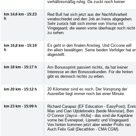
verhältnismäßig ruhig. Da zuckt noch keiner.
km 14,6 km - 15:23
Red Bull hat sich jetzt aus der Nachführarbeit
h
verabschiedet und den Job an Ineos abgegeben.
Sehr zurück hält sich immer von Visma mit
Vingegaard, die waren vorne überhaupt noch nicht
zu sehen.
Es geht in den finalen Anstieg. Und Ciccone will
km 16,8 km - 15:19
h
ihn allein bewältigen. Seine beiden Verfolger hat er
abgestellt.
km 18 km - 15:17 h
Am Bonussprint passiert nichts, da hat keiner
Interesse an den Bonussekunden. Für die hinten
gibt es dennoch nichts zu erben.
20 Kilometer sind es noch. Der Vorsprung der
km 20 km - 15:12 h
Ausreißer liegt immer noch bei einer Minute.
km 23 km - 15:09 h
Richard Carapaz (EF Education - EasyPost), Enri
Mas und Cian Uijtdebroeks (beide Movistar), Ben
O`Connor (Jayco - AlUla) - das sind die Kapitäne
vorne bei Evenepoel, Lipowitz und Vingegaard.
Von hinten kommen jetzt aber wieder Profis ran.
Auch Felix Gall (Decathlon - CMA CGM).