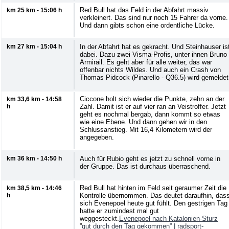
Red Bull hat das Feld in der Abfahrt massiv
km 25 km - 15:06 h
verkleinert. Das sind nur noch 15 Fahrer da vorne.
Und dann gibts schon eine ordentliche Lücke.
km 27 km - 15:04 h
In der Abfahrt hat es gekracht. Und Steinhauser is
dabei. Dazu zwei Visma-Profis, unter ihnen Bruno
Armirail. Es geht aber für alle weiter, das war
offenbar nichts Wildes. Und auch ein Crash von
Thomas Pidcock (Pinarello - Q36.5) wird gemeldet
Ciccone holt sich wieder die Punkte, zehn an der
km 33,6 km - 14:58
h
Zahl. Damit ist er auf vier ran an Veistroffer. Jetzt
geht es nochmal bergab, dann kommt so etwas
wie eine Ebene. Und dann gehen wir in den
Schlussanstieg. Mit 16,4 Kilometern wird der
angegeben.
km 36 km - 14:50 h
Auch für Rubio geht es jetzt zu schnell vorne in
der Gruppe. Das ist durchaus überraschend.
Red Bull hat hinten im Feld seit geraumer Zeit die
km 38,5 km - 14:46
h
Kontrolle übernommen. Das deutet daraufhin, das
sich Evenepoel heute gut fühlt. Den gestrigen Tag
hatte er zumindest mal gut
weggesteckt.
Evenepoel nach Katalonien-Sturz
”
gut durch den Tag gekommen” |
radsport-