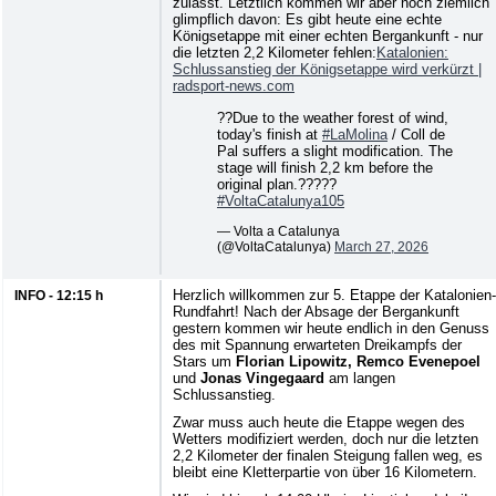
zulässt. Letztlich kommen wir aber noch ziemlich
glimpflich davon: Es gibt heute eine echte
Königsetappe mit einer echten Bergankunft - nur
die letzten 2,2 Kilometer fehlen:
Katalonien:
Schlussanstieg der Königsetappe wird verkürzt |
radsport-news.com
??Due to the weather forest of wind,
today's finish at
#LaMolina
/ Coll de
Pal suffers a slight modification. The
stage will finish 2,2 km before the
original plan.?????
#VoltaCatalunya105
— Volta a Catalunya
(@VoltaCatalunya)
March 27, 2026
Herzlich willkommen zur 5. Etappe der Katalonien-
INFO - 12:15 h
Rundfahrt! Nach der Absage der Bergankunft
gestern kommen wir heute endlich in den Genuss
des mit Spannung erwarteten Dreikampfs der
Stars um
Florian Lipowitz, Remco Evenepoel
und
Jonas Vingegaard
am langen
Schlussanstieg.
Zwar muss auch heute die Etappe wegen des
Wetters modifiziert werden, doch nur die letzten
2,2 Kilometer der finalen Steigung fallen weg, es
bleibt eine Kletterpartie von über 16 Kilometern.