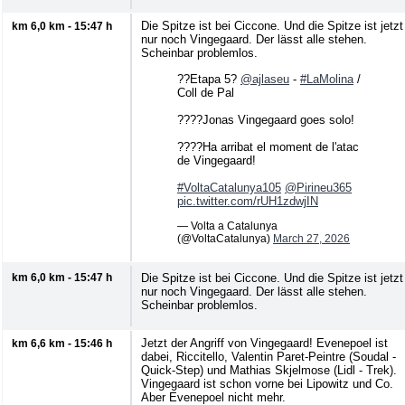
Die Spitze ist bei Ciccone. Und die Spitze ist jetzt
km 6,0 km - 15:47 h
nur noch Vingegaard. Der lässt alle stehen.
Scheinbar problemlos.
??Etapa 5?
@ajlaseu
-
#LaMolina
/
Coll de Pal
????Jonas Vingegaard goes solo!
????Ha arribat el moment de l'atac
de Vingegaard!
#VoltaCatalunya105
@Pirineu365
pic.twitter.com/rUH1zdwjIN
— Volta a Catalunya
(@VoltaCatalunya)
March 27, 2026
km 6,0 km - 15:47 h
Die Spitze ist bei Ciccone. Und die Spitze ist jetzt
nur noch Vingegaard. Der lässt alle stehen.
Scheinbar problemlos.
Jetzt der Angriff von Vingegaard! Evenepoel ist
km 6,6 km - 15:46 h
dabei, Riccitello, Valentin Paret-Peintre (Soudal -
Quick-Step) und Mathias Skjelmose (Lidl - Trek).
Vingegaard ist schon vorne bei Lipowitz und Co.
Aber Evenepoel nicht mehr.