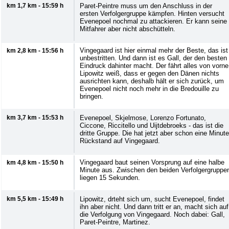
km 1,7 km - 15:59 h
Paret-Peintre muss um den Anschluss in der
ersten Verfolgergruppe kämpfen. Hinten versucht
Evenepoel nochmal zu attackieren. Er kann seine
Mitfahrer aber nicht abschütteln.
Vingegaard ist hier einmal mehr der Beste, das ist
km 2,8 km - 15:56 h
unbestritten. Und dann ist es Gall, der den besten
Eindruck dahinter macht. Der fährt alles von vorne
Lipowitz weiß, dass er gegen den Dänen nichts
ausrichten kann, deshalb hält er sich zurück, um
Evenepoel nicht noch mehr in die Bredouille zu
bringen.
km 3,7 km - 15:53 h
Evenepoel, Skjelmose, Lorenzo Fortunato,
Ciccone, Riccitello und Uijtdebroeks - das ist die
dritte Gruppe. Die hat jetzt aber schon eine Minute
Rückstand auf Vingegaard.
Vingegaard baut seinen Vorsprung auf eine halbe
km 4,8 km - 15:50 h
Minute aus. Zwischen den beiden Verfolgergruppe
liegen 15 Sekunden.
km 5,5 km - 15:49 h
Lipowitz, drteht sich um, sucht Evenepoel, findet
ihn aber nicht. Und dann tritt er an, macht sich auf
die Verfolgung von Vingegaard. Noch dabei: Gall,
Paret-Peintre, Martinez.