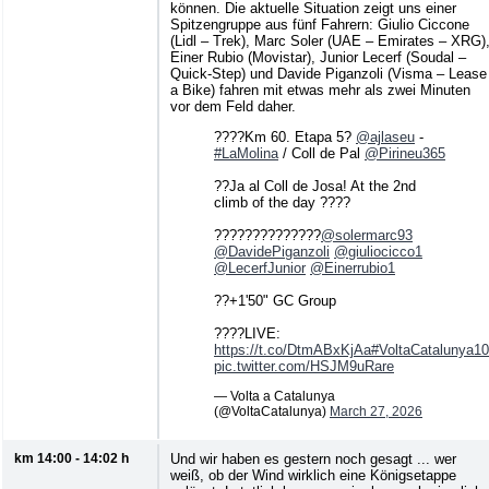
können. Die aktuelle Situation zeigt uns einer
Spitzengruppe aus fünf Fahrern: Giulio Ciccone
(Lidl – Trek), Marc Soler (UAE – Emirates – XRG)
Einer Rubio (Movistar), Junior Lecerf (Soudal –
Quick-Step) und Davide Piganzoli (Visma – Lease
a Bike) fahren mit etwas mehr als zwei Minuten
vor dem Feld daher.
????Km 60. Etapa 5?
@ajlaseu
-
#LaMolina
/ Coll de Pal
@Pirineu365
??Ja al Coll de Josa! At the 2nd
climb of the day ????
??????????????
@solermarc93
@DavidePiganzoli
@giuliocicco1
@LecerfJunior
@Einerrubio1
??+1'50" GC Group
????LIVE:
https://t.co/DtmABxKjAa
#VoltaCatalunya1
pic.twitter.com/HSJM9uRare
— Volta a Catalunya
(@VoltaCatalunya)
March 27, 2026
km 14:00 - 14:02 h
Und wir haben es gestern noch gesagt ... wer
weiß, ob der Wind wirklich eine Königsetappe