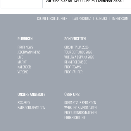
Wir sind hier ab 14:00 Uhr im Liveticker dabei!
COOKIE EINSTELLUNGEN
|
DATENSCHUTZ
|
KONTAKT
|
IMPRESSUM
RUBRIKEN
SONDERSEITEN
PROFI-NEWS
GIRO D`ITALIA 2026
JEDERMANN-NEWS
TOUR DE FRANCE 2026
LIVE
VUELTA A ESPAÑA 2026
MARKT
RENNERGEBNISSE
KALENDER
PROFI-TEAMS
VEREINE
PROFI-FAHRER
UNSERE ANGEBOTE
ÜBER UNS
RSS-FEED
KONTAKT ZUR REDAKTION
RADSPORT-NEWS.COM
WERBUNG & MEDIADATEN
PRODUKTINFORMATIONEN
ETHIKRICHTLINIE