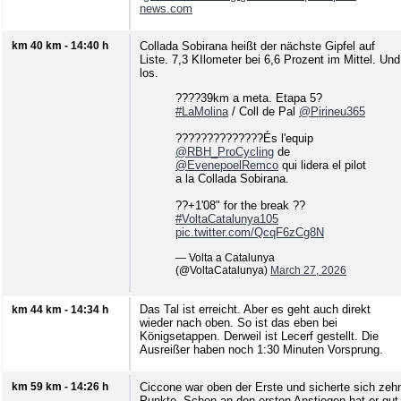
news.com
km 40 km - 14:40 h
Collada Sobirana heißt der nächste Gipfel auf
Liste. 7,3 KIlometer bei 6,6 Prozent im Mittel. Und
los.
????39km a meta. Etapa 5?
#LaMolina
/ Coll de Pal
@Pirineu365
??????????????És l'equip
@RBH_ProCycling
de
@EvenepoelRemco
qui lidera el pilot
a la Collada Sobirana.
??+1'08" for the break ??
#VoltaCatalunya105
pic.twitter.com/QcqF6zCg8N
— Volta a Catalunya
(@VoltaCatalunya)
March 27, 2026
Das Tal ist erreicht. Aber es geht auch direkt
km 44 km - 14:34 h
wieder nach oben. So ist das eben bei
Königsetappen. Derweil ist Lecerf gestellt. Die
Ausreißer haben noch 1:30 Minuten Vorsprung.
km 59 km - 14:26 h
Ciccone war oben der Erste und sicherte sich zeh
Punkte. Schon an den ersten Anstiegen hat er gut