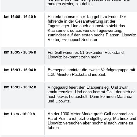
morgen wieder, bis dahin.
Ein erkenntnisreicher Tag geht zu Ende. Der
km 16:08 - 16:10 h
führende in der Gesamtwertung ist der
Tagessieger. Und auch ansonsten sieht das
Klassement so aus wie die Tageswertung,
zumindest auf den ersten sechs Plätzen. Lipowitz
Vierter, Evenepoel Sechster.
km 16:05 - 16:06 h
Für Gall waren es 51 Sekunden Rückstand,
Lipowitz bekommt zehn mehr.
Evenepoel sprintet die zweite Verfolgergruppe mit
km 16:03 - 16:04 h
1:38 Minuten Rückstand ins Ziel.
km 16:01 - 16:02 h
Vingegaard feiert den Etappensieg. Und zwar
konkurrenzlos. Und dann kommt Gall, der sich da
noch etwas herausholt. Dann kommen Martinez
und Lipowitz.
An der 1000-Meter-Marke greift Gall nochmal an.
km 1 km - 16:00 h
Paret-Peintre ist jetzt endgültig weg, Martinez und
Lipowitz versuchen aber nochmal nach vorne zu
fahren.