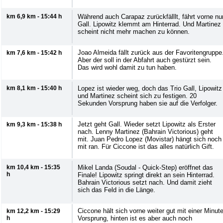
km 6,9 km - 15:44 h
Während auch Carapaz zurückfälllt, fährt vorne nu
Gall. Lipowitz klemmt am Hinterrad. Und Martinez
scheint nicht mehr machen zu können.
Joao Almeida fällt zurück aus der Favoritengruppe
km 7,6 km - 15:42 h
Aber der soll in der Abfahrt auch gestürzt sein.
Das wird wohl damit zu tun haben.
km 8,1 km - 15:40 h
Lopez ist wieder weg, doch das Trio Gall, Lipowitz
und Martinez scheint sich zu festigen. 20
Sekunden Vorsprung haben sie auf die Verfolger.
Jetzt geht Gall. Wieder setzt Lipowitz als Erster
km 9,3 km - 15:38 h
nach. Lenny Martinez (Bahrain Victorious) geht
mit. Juan Pedro Lopez (Movistar) hängt sich noch
mit ran. Für Ciccone ist das alles natürlich Gift.
km 10,4 km - 15:35
Mikel Landa (Soudal - Quick-Step) eröffnet das
h
Finale! Lipowitz springt direkt an sein Hinterrad.
Bahrain Victorious setzt nach. Und damit zieht
sich das Feld in die Länge.
Ciccone hält sich vorne weiter gut mit einer Minut
km 12,2 km - 15:29
h
Vorsprung, hinten ist es aber auch noch