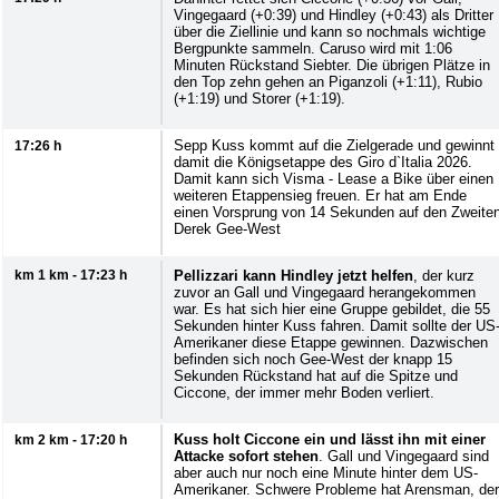
Vingegaard (+0:39) und Hindley (+0:43) als Dritter
über die Ziellinie und kann so nochmals wichtige
Bergpunkte sammeln. Caruso wird mit 1:06
Minuten Rückstand Siebter. Die übrigen Plätze in
den Top zehn gehen an Piganzoli (+1:11), Rubio
(+1:19) und Storer (+1:19).
Sepp Kuss kommt auf die Zielgerade und gewinnt
17:26 h
damit die Königsetappe des Giro d`Italia 2026.
Damit kann sich Visma - Lease a Bike über einen
weiteren Etappensieg freuen. Er hat am Ende
einen Vorsprung von 14 Sekunden auf den Zweite
Derek Gee-West
km 1 km - 17:23 h
Pellizzari kann Hindley jetzt helfen
, der kurz
zuvor an Gall und Vingegaard herangekommen
war. Es hat sich hier eine Gruppe gebildet, die 55
Sekunden hinter Kuss fahren. Damit sollte der US
Amerikaner diese Etappe gewinnen. Dazwischen
befinden sich noch Gee-West der knapp 15
Sekunden Rückstand hat auf die Spitze und
Ciccone, der immer mehr Boden verliert.
Kuss holt Ciccone ein und lässt ihn mit einer
km 2 km - 17:20 h
Attacke sofort stehen
. Gall und Vingegaard sind
aber auch nur noch eine Minute hinter dem US-
Amerikaner. Schwere Probleme hat Arensman, der