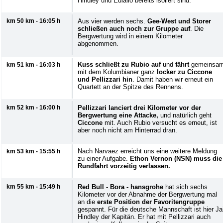
Hindley und Eulalio bereits isoliert sind.
km 50 km - 16:05 h
Aus vier werden sechs.
Gee-West und Storer
schließen auch noch zur Gruppe auf
. Die
Bergwertung wird in einem Kilometer
abgenommen.
Kuss schließt zu Rubio auf
und
fährt
gemeinsa
km 51 km - 16:03 h
mit dem Kolumbianer ganz
locker zu Ciccone
und Pellizzari hin
. Damit haben wir erneut ein
Quartett an der Spitze des Rennens.
km 52 km - 16:00 h
Pellizzari lanciert drei Kilometer vor der
Bergwertung eine Attacke,
und natürlich geht
Ciccone
mit. Auch Rubio versucht es erneut, ist
aber noch nicht am Hinterrad dran.
Nach Narvaez erreicht uns eine weitere Meldung
km 53 km - 15:55 h
zu einer Aufgabe.
Ethon Vernon (NSN) muss die
Rundfahrt vorzeitig verlassen.
km 55 km - 15:49 h
Red Bull - Bora - hansgrohe
hat sich sechs
Kilometer vor der Abnahme der Bergwertung mal
an die
erste Position der Favoritengruppe
gespannt. Für die deutsche Mannschaft ist hier Ja
Hindley der Kapitän. Er hat mit Pellizzari auch