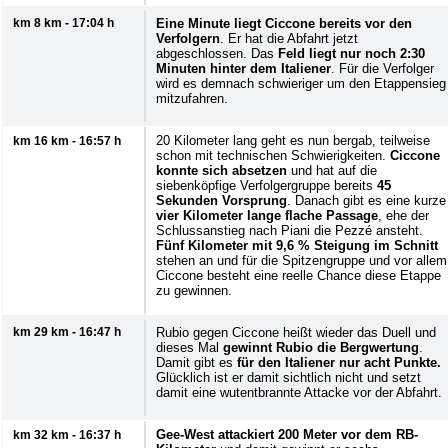
km 8 km - 17:04 h
Eine Minute liegt Ciccone bereits vor den
Verfolgern
. Er hat die Abfahrt jetzt
abgeschlossen. Das
Feld liegt nur noch 2:30
Minuten hinter dem Italiener
. Für die Verfolger
wird es demnach schwieriger um den Etappensieg
mitzufahren.
20 Kilometer lang geht es nun bergab, teilweise
km 16 km - 16:57 h
schon mit technischen Schwierigkeiten.
Ciccone
konnte sich absetzen
und hat auf die
siebenköpfige Verfolgergruppe bereits
45
Sekunden Vorsprung
. Danach gibt es eine kurze
vier Kilometer lange flache Passage
, ehe der
Schlussanstieg nach Piani die Pezzé ansteht.
Fünf Kilometer mit 9,6 % Steigung im Schnitt
stehen an und für die Spitzengruppe und vor allem
Ciccone besteht eine reelle Chance diese Etappe
zu gewinnen.
km 29 km - 16:47 h
Rubio gegen Ciccone heißt wieder das Duell und
dieses Mal
gewinnt Rubio die Bergwertung
.
Damit gibt es
für den Italiener nur acht Punkte.
Glücklich ist er damit sichtlich nicht und setzt
damit eine wutentbrannte Attacke vor der Abfahrt.
Gee-West attackiert 200 Meter vor dem RB-
km 32 km - 16:37 h