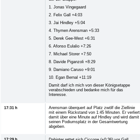
1. Jonas Vingegaard
2. Felix Gall +4:03
3. Jai Hindley +5:04
4. Thymen Arensman +5:33
5. Derek Gee-West +6:31
6. Afonso Eulalio +7:26
7. Michael Storer +7:50
8. Davide Piganzoli +8:29
9. Damiano Caruso +9:01
10. Egan Bernal +11:19
Damit darf ich mich von dieser Königsetappe
verabschieden und bedanke mich für das
Interesse.
Arensman überquert auf Platz zwölf die Ziellinie
17:31 h
mit einem Rückstand von 1:45 Minuten. Er verliert
damit über eine Minute auf Hindley und wird damit
seinen Podiumsplatz in der Gesamtwertung
abgeben.
17:29 h
Dahinter rettet sich Ciccone (+0:36) vor Gall,