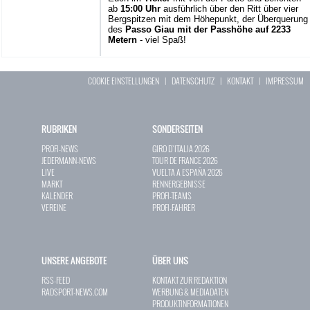
ab
15:00 Uhr
ausführlich über den Ritt über vier
Bergspitzen mit dem Höhepunkt, der Überquerung
des
Passo Giau mit der Passhöhe auf 2233
Metern
- viel Spaß!
COOKIE EINSTELLUNGEN
|
DATENSCHUTZ
|
KONTAKT
|
IMPRESSUM
RUBRIKEN
SONDERSEITEN
PROFI-NEWS
GIRO D`ITALIA 2026
JEDERMANN-NEWS
TOUR DE FRANCE 2026
LIVE
VUELTA A ESPAÑA 2026
MARKT
RENNERGEBNISSE
KALENDER
PROFI-TEAMS
VEREINE
PROFI-FAHRER
UNSERE ANGEBOTE
ÜBER UNS
RSS-FEED
KONTAKT ZUR REDAKTION
RADSPORT-NEWS.COM
WERBUNG & MEDIADATEN
PRODUKTINFORMATIONEN