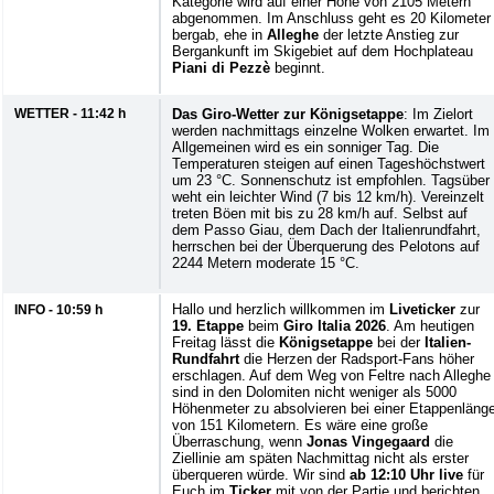
Kategorie wird auf einer Höhe von 2105 Metern
abgenommen. Im Anschluss geht es 20 Kilometer
bergab, ehe in
Alleghe
der letzte Anstieg zur
Bergankunft im Skigebiet auf dem Hochplateau
Piani di Pezzè
beginnt.
WETTER - 11:42 h
Das Giro-Wetter zur Königsetappe
: Im Zielort
werden nachmittags einzelne Wolken erwartet. Im
Allgemeinen wird es ein sonniger Tag. Die
Temperaturen steigen auf einen Tageshöchstwert
um 23 °C. Sonnenschutz ist empfohlen. Tagsüber
weht ein leichter Wind (7 bis 12 km/h). Vereinzelt
treten Böen mit bis zu 28 km/h auf. Selbst auf
dem Passo Giau, dem Dach der Italienrundfahrt,
herrschen bei der Überquerung des Pelotons auf
2244 Metern moderate 15 °C.
Hallo und herzlich willkommen im
Liveticker
zur
INFO - 10:59 h
19. Etappe
beim
Giro Italia 2026
. Am heutigen
Freitag lässt die
Königsetappe
bei der
Italien-
Rundfahrt
die Herzen der Radsport-Fans höher
erschlagen. Auf dem Weg von Feltre nach Alleghe
sind in den Dolomiten nicht weniger als 5000
Höhenmeter zu absolvieren bei einer Etappenläng
von 151 Kilometern. Es wäre eine große
Überraschung, wenn
Jonas Vingegaard
die
Ziellinie am späten Nachmittag nicht als erster
überqueren würde. Wir sind
ab 12:10 Uhr live
für
Euch im
Ticker
mit von der Partie und berichten