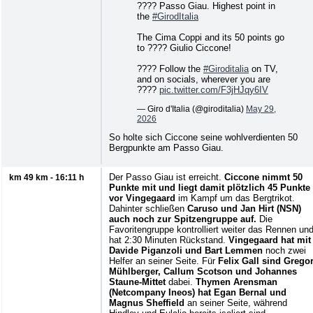
???? Passo Giau. Highest point in
the
#GirodItalia
The Cima Coppi and its 50 points go
to ???? Giulio Ciccone!
???? Follow the
#Giroditalia
on TV,
and on socials, wherever you are
????
pic.twitter.com/F3jHJqy6IV
— Giro d'Italia (@giroditalia)
May 29,
2026
So holte sich Ciccone seine wohlverdienten 50
Bergpunkte am Passo Giau.
Der Passo Giau ist erreicht.
Ciccone nimmt 50
km 49 km - 16:11 h
Punkte mit und liegt damit plötzlich 45 Punkte
vor Vingegaard
im Kampf um das Bergtrikot.
Dahinter schließen
Caruso und Jan Hirt (NSN)
auch noch zur Spitzengruppe auf.
Die
Favoritengruppe kontrolliert weiter das Rennen un
hat 2:30 Minuten Rückstand.
Vingegaard hat mit
Davide Piganzoli und Bart Lemmen
noch zwei
Helfer an seiner Seite. Für
Felix Gall sind Grego
Mühlberger, Callum Scotson und Johannes
Staune-Mittet
dabei.
Thymen Arensman
(Netcompany Ineos) hat Egan Bernal und
Magnus Sheffield
an seiner Seite, während