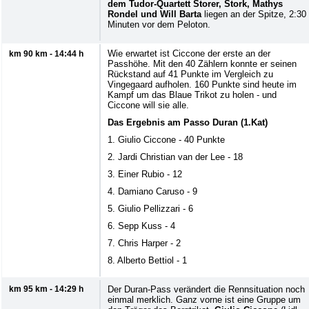
dem Tudor-Quartett Storer, Stork, Mathys
Rondel und Will Barta
liegen an der Spitze, 2:30
Minuten vor dem Peloton.
Wie erwartet ist Ciccone der erste an der
km 90 km - 14:44 h
Passhöhe. Mit den 40 Zählern konnte er seinen
Rückstand auf 41 Punkte im Vergleich zu
Vingegaard aufholen. 160 Punkte sind heute im
Kampf um das Blaue Trikot zu holen - und
Ciccone will sie alle.
Das Ergebnis am Passo Duran (1.Kat)
1. Giulio Ciccone - 40 Punkte
2. Jardi Christian van der Lee - 18
3. Einer Rubio - 12
4. Damiano Caruso - 9
5. Giulio Pellizzari - 6
6. Sepp Kuss - 4
7. Chris Harper - 2
8. Alberto Bettiol - 1
km 95 km - 14:29 h
Der Duran-Pass verändert die Rennsituation noch
einmal merklich. Ganz vorne ist eine Gruppe um