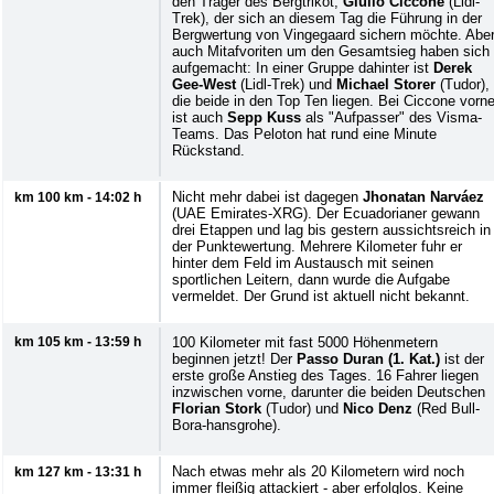
den Träger des Bergtrikot,
Giulio Ciccone
(Lidl-
Trek), der sich an diesem Tag die Führung in der
Bergwertung von Vingegaard sichern möchte. Abe
auch Mitafvoriten um den Gesamtsieg haben sich
aufgemacht: In einer Gruppe dahinter ist
Derek
Gee-West
(Lidl-Trek) und
Michael Storer
(Tudor),
die beide in den Top Ten liegen. Bei Ciccone vorn
ist auch
Sepp Kuss
als "Aufpasser" des Visma-
Teams. Das Peloton hat rund eine Minute
Rückstand.
Nicht mehr dabei ist dagegen
Jhonatan Narváez
km 100 km - 14:02 h
(UAE Emirates-XRG). Der Ecuadorianer gewann
drei Etappen und lag bis gestern aussichtsreich in
der Punktewertung. Mehrere Kilometer fuhr er
hinter dem Feld im Austausch mit seinen
sportlichen Leitern, dann wurde die Aufgabe
vermeldet. Der Grund ist aktuell nicht bekannt.
km 105 km - 13:59 h
100 Kilometer mit fast 5000 Höhenmetern
beginnen jetzt! Der
Passo Duran (1. Kat.)
ist der
erste große Anstieg des Tages. 16 Fahrer liegen
inzwischen vorne, darunter die beiden Deutschen
Florian Stork
(Tudor) und
Nico Denz
(Red Bull-
Bora-hansgrohe).
Nach etwas mehr als 20 Kilometern wird noch
km 127 km - 13:31 h
immer fleißig attackiert - aber erfolglos. Keine