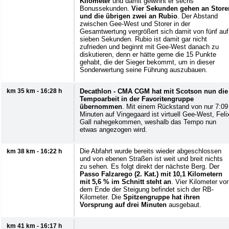
Kilometer
und damit gewinnt er sechs
Bonussekunden.
Vier Sekunden gehen an Store
und die übrigen zwei an Rubio
. Der Abstand
zwischen Gee-West und Storer in der
Gesamtwertung vergrößert sich damit von fünf auf
sieben Sekunden. Rubio ist damit gar nicht
zufrieden und beginnt mit Gee-West danach zu
diskutieren, denn er hätte gerne die 15 Punkte
gehabt, die der Sieger bekommt, um in dieser
Sonderwertung seine Führung auszubauen.
km 35 km - 16:28 h
Decathlon - CMA CGM hat mit Scotson nun die
Tempoarbeit in der Favoritengruppe
übernommen
. Mit einem Rückstand von nur 7:09
Minuten auf Vingegaard ist virtuell Gee-West, Feli
Gall nahegekommen, weshalb das Tempo nun
etwas angezogen wird.
Die Abfahrt wurde bereits wieder abgeschlossen
km 38 km - 16:22 h
und von ebenen Straßen ist weit und breit nichts
zu sehen. Es folgt direkt der nächste Berg. Der
Passo Falzarego (2. Kat.) mit 10,1 Kilometern
mit 5,6 % im Schnitt steht an
. Vier Kilometer vor
dem Ende der Steigung befindet sich der RB-
Kilometer. Die
Spitzengruppe hat ihren
Vorsprung auf drei Minuten
ausgebaut.
km 41 km - 16:17 h