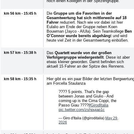
noch einen Kollegen in der Spitzengruppe.
Die
Gruppe um die Favoriten in der
km 56 km - 15:45 h
Gesamtwertung hat sich mittlerweile auf 18
Fahrer
reduziert. Nach wie vor dabei ist hier
Eulalio am Ende der Gruppe neben Koen
Bouwman (Jayco - AlUla). Sein Teamkollege
Ben
O`Connor wurde bereits abgehäng
t und wird
heute viel Zeit in der Gesamtwertung einbüßen.
km 57 km - 15:38 h
Das
Quartett wurde von der großen
Verfolgergruppe wiedergestellt
. Diese ist aber
etwas kleiner geworden. Damit befinden sich
aktuell 15 Fahrer an der Spitze des Rennens.
Hier gibt es ein paar Bilder der letzten Bergwertun
km 58 km - 15:35 h
am Forcella Staulanza
???? 5 points. That's the gap
between Jonas and Giulio - And
coming up is the Cima Coppi, the
Passo Giau ????
#GirodItalia
pic.twitter.com/zshpujap1c
— Giro d'Italia (@giroditalia)
May 29,
2026