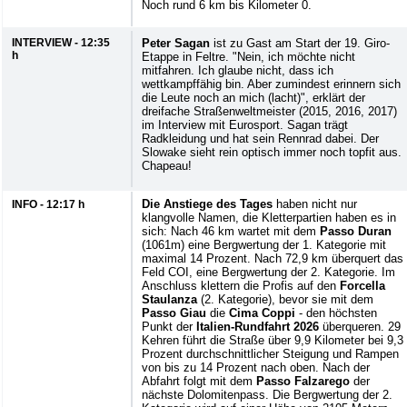
Noch rund 6 km bis Kilometer 0.
INTERVIEW - 12:35
Peter Sagan
ist zu Gast am Start der 19. Giro-
h
Etappe in Feltre. "Nein, ich möchte nicht
mitfahren. Ich glaube nicht, dass ich
wettkampffähig bin. Aber zumindest erinnern sich
die Leute noch an mich (lacht)", erklärt der
dreifache Straßenweltmeister (2015, 2016, 2017)
im Interview mit Eurosport. Sagan trägt
Radkleidung und hat sein Rennrad dabei. Der
Slowake sieht rein optisch immer noch topfit aus.
Chapeau!
Die Anstiege des Tages
haben nicht nur
INFO - 12:17 h
klangvolle Namen, die Kletterpartien haben es in
sich: Nach 46 km wartet mit dem
Passo Duran
(1061m) eine Bergwertung der 1. Kategorie mit
maximal 14 Prozent. Nach 72,9 km überquert das
Feld COI, eine Bergwertung der 2. Kategorie. Im
Anschluss klettern die Profis auf den
Forcella
Staulanza
(2. Kategorie), bevor sie mit dem
Passo Giau
die
Cima Coppi
- den höchsten
Punkt der
Italien-Rundfahrt 2026
überqueren. 29
Kehren führt die Straße über 9,9 Kilometer bei 9,3
Prozent durchschnittlicher Steigung und Rampen
von bis zu 14 Prozent nach oben. Nach der
Abfahrt folgt mit dem
Passo Falzarego
der
nächste Dolomitenpass. Die Bergwertung der 2.