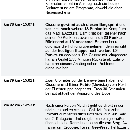
Kilometern steht im Anstieg auch die heutige
Sprintwertung am Programm, obwohl die eher
Nebensache ist.
km 78 km - 15:07 h
Ciccone gewinnt auch diesen Bergsprint
und
sammelt somit weitere
18 Punkte
im Kampf um
das Maglia Azzurra. Damit hat der Italiener nach
seinen 40 Punkten zuvor nur noch
23 Punkte
Rückstand auf Vingegaard
. Er kann heute
durchaus die Führung übernehmen, denn es gibt
auf der
heutigen Etappe noch weitere 104
Punkte
zu gewinnen. Die Gruppe mit Vingegaard
hat am Gipfel 2:35 Minuten Rückstand. Eulalio
hatte an diesem Anstieg schon Probleme,
dranzubleiben.
Zwei Kilometer vor der Bergwertung haben sich
km 79 km - 15:01 h
Ciccone und Einer Rubio
(Movistar) vom Rest
der Fluchtgruppe abgesetzt. Etwa 30 Sekunden
beträgt aktuell der Vorsprung des Duos.
km 82 km - 14:52 h
Nach einer kurzen Abfahrt geht es direkt in den
nächsten steilen Anstieg:
Coi
. Mit fast zehn
Prozent durchschnittlich trotzdem "nur" ein Berg
der 2. Kategorie. Und es gibt eine einigermaßen
übersichtliche Rennsituation an diesem Berg: 24
Fahrer um
Ciccone, Kuss, Gee-West, Pellizzari,