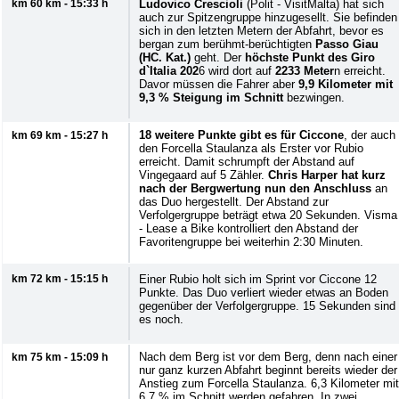
km 60 km - 15:33 h
Ludovico Crescioli
(Polit - VisitMalta) hat sich
auch zur Spitzengruppe hinzugesellt. Sie befinden
sich in den letzten Metern der Abfahrt, bevor es
bergan zum berühmt-berüchtigten
Passo Giau
(HC. Kat.)
geht. Der
höchste Punkt des Giro
d`Italia 202
6 wird dort auf
2233 Meter
n erreicht.
Davor müssen die Fahrer aber
9,9 Kilometer mit
9,3 % Steigung im Schnitt
bezwingen.
18 weitere Punkte gibt es für Ciccone
, der auch
km 69 km - 15:27 h
den Forcella Staulanza als Erster vor Rubio
erreicht. Damit schrumpft der Abstand auf
Vingegaard auf 5 Zähler.
Chris Harper hat kurz
nach der Bergwertung nun den Anschluss
an
das Duo hergestellt. Der Abstand zur
Verfolgergruppe beträgt etwa 20 Sekunden. Visma
- Lease a Bike kontrolliert den Abstand der
Favoritengruppe bei weiterhin 2:30 Minuten.
km 72 km - 15:15 h
Einer Rubio holt sich im Sprint vor Ciccone 12
Punkte. Das Duo verliert wieder etwas an Boden
gegenüber der Verfolgergruppe. 15 Sekunden sind
es noch.
Nach dem Berg ist vor dem Berg, denn nach einer
km 75 km - 15:09 h
nur ganz kurzen Abfahrt beginnt bereits wieder der
Anstieg zum Forcella Staulanza. 6,3 Kilometer mit
6,7 % im Schnitt werden gefahren. In zwei