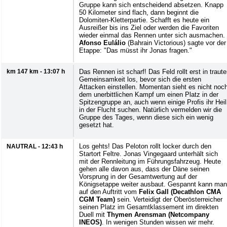
Gruppe kann sich entscheidend absetzen. Knapp
50 Kilometer sind flach, dann beginnt die
Dolomiten-Kletterpartie. Schafft es heute ein
Ausreißer bis ins Ziel oder werden die Favoriten
wieder einmal das Rennen unter sich ausmachen.
Afonso Eulálio
(Bahrain Victorious) sagte vor der
Etappe: "Das müsst ihr Jonas fragen."
km 147 km - 13:07 h
Das Rennen ist scharf! Das Feld rollt erst in traute
Gemeinsamkeit los, bevor sich die ersten
Attacken einstellen. Momentan sieht es nicht noc
dem unerbittlichen Kampf um einen Platz in der
Spitzengruppe an, auch wenn einige Profis ihr Heil
in der Flucht suchen. Natürlich vermelden wir die
Gruppe des Tages, wenn diese sich ein wenig
gesetzt hat.
Los gehts! Das Peloton rollt locker durch den
NAUTRAL - 12:43 h
Startort Feltre. Jonas Vingegaard unterhält sich
mit der Rennleitung im Führungsfahrzeug. Heute
gehen alle davon aus, dass der Däne seinen
Vorsprung in der Gesamtwertung auf der
Königsetappe weiter ausbaut. Gespannt kann man
auf den Auftritt vom
Felix Gall (Decathlon CMA
CGM Team)
sein. Verteidigt der Oberösterreicher
seinen Platz im Gesamtklassement im direkten
Duell mit
Thymen Arensman (Netcompany
INEOS)
. In wenigen Stunden wissen wir mehr.