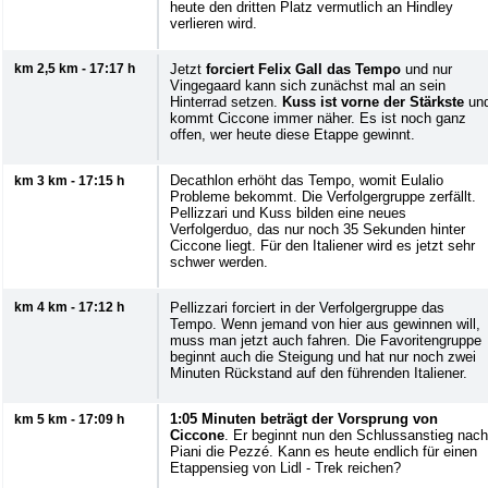
heute den dritten Platz vermutlich an Hindley
verlieren wird.
km 2,5 km - 17:17 h
Jetzt
forciert Felix Gall das Tempo
und nur
Vingegaard kann sich zunächst mal an sein
Hinterrad setzen.
Kuss ist vorne der Stärkste
un
kommt Ciccone immer näher. Es ist noch ganz
offen, wer heute diese Etappe gewinnt.
Decathlon erhöht das Tempo, womit Eulalio
km 3 km - 17:15 h
Probleme bekommt. Die Verfolgergruppe zerfällt.
Pellizzari und Kuss bilden eine neues
Verfolgerduo, das nur noch 35 Sekunden hinter
Ciccone liegt. Für den Italiener wird es jetzt sehr
schwer werden.
km 4 km - 17:12 h
Pellizzari forciert in der Verfolgergruppe das
Tempo. Wenn jemand von hier aus gewinnen will,
muss man jetzt auch fahren. Die Favoritengruppe
beginnt auch die Steigung und hat nur noch zwei
Minuten Rückstand auf den führenden Italiener.
1:05 Minuten beträgt der Vorsprung von
km 5 km - 17:09 h
Ciccone
. Er beginnt nun den Schlussanstieg nach
Piani die Pezzé. Kann es heute endlich für einen
Etappensieg von Lidl - Trek reichen?