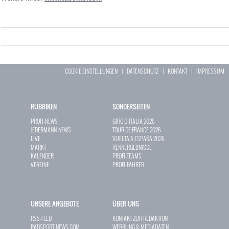
COOKIE EINSTELLUNGEN
|
DATENSCHUTZ
|
KONTAKT
|
IMPRESSUM
RUBRIKEN
SONDERSEITEN
PROFI-NEWS
GIRO D`ITALIA 2026
JEDERMANN-NEWS
TOUR DE FRANCE 2026
LIVE
VUELTA A ESPAÑA 2026
MARKT
RENNERGEBNISSE
KALENDER
PROFI-TEAMS
VEREINE
PROFI-FAHRER
UNSERE ANGEBOTE
ÜBER UNS
RSS-FEED
KONTAKT ZUR REDAKTION
RADSPORT-NEWS.COM
WERBUNG & MEDIADATEN