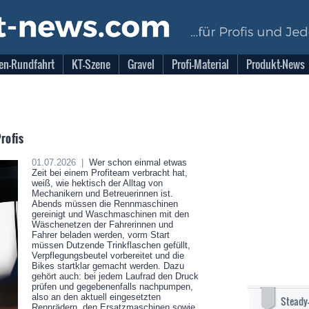
en-Rundfahrt
KT-Szene
Gravel
Profi-Material
Produkt-News
rofis
01.07.2026 |
Wer schon einmal etwas
Zeit bei einem Profiteam verbracht hat,
weiß, wie hektisch der Alltag von
Mechanikern und Betreuerinnen ist.
Abends müssen die Rennmaschinen
gereinigt und Waschmaschinen mit den
Wäschenetzen der Fahrerinnen und
Fahrer beladen werden, vorm Start
müssen Dutzende Trinkflaschen gefüllt,
Verpflegungsbeutel vorbereitet und die
Bikes startklar gemacht werden. Dazu
gehört auch: bei jedem Laufrad den Druck
prüfen und gegebenenfalls nachpumpen,
also an den aktuell eingesetzten
Steady
Rennrädern, den Ersatzmaschinen sowie