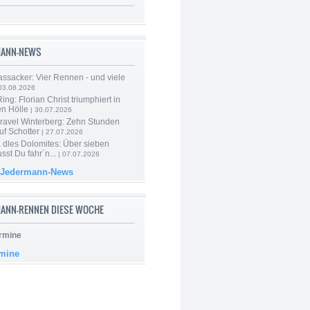
MANN-NEWS
ssacker: Vier Rennen - und viele
03.08.2026
ng: Florian Christ triumphiert in
en Hölle
| 30.07.2026
ravel Winterberg: Zehn Stunden
uf Schotter
| 27.07.2026
 dles Dolomites: Über sieben
st Du fahr´n...
| 07.07.2026
 Jedermann-News
ANN-RENNEN DIESE WOCHE
rmine
rmine