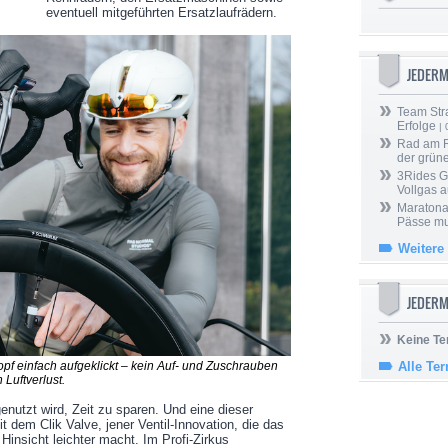
eventuell mitgeführten Ersatzlaufrädern.
JEDER
Team Stra
Erfolge
| 
Rad am Ri
der grün
3Rides G
Vollgas a
Maratona
Pässe mus
Weitere
JEDERM
Keine Te
pf einfach aufgeklickt – kein Auf- und Zuschrauben
Alle Te
 Luftverlust.
genutzt wird, Zeit zu sparen. Und eine dieser
t dem Clik Valve, jener Ventil-Innovation, die das
Hinsicht leichter macht. Im Profi-Zirkus