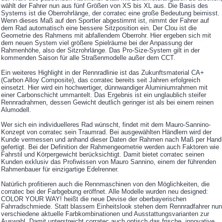
wählt der Fahrer nun aus fünf Größen von XS bis XL aus. Die Basis des
Systems ist die Oberrohrlänge, der corratec eine große Bedeutung beimisst.
Wenn dieses Maß auf den Sportler abgestimmt ist, nimmt der Fahrer auf
dem Rad automatisch eine bessere Sitzposition ein. Der Clou ist die
Geometrie des Rahmens mit abfallendem Oberrohr. Hier ergeben sich mit
dem neuen System viel größere Spielräume bei der Anpassung der
Rahmenhöhe, also der Sitzrohrlänge. Das Pro-Size-System gilt in der
kommenden Saison für alle Straßenmodelle außer dem CCT.
Ein weiteres Highlight in der Rennradlinie ist das Zukunftsmaterial CA+
(Carbon Alloy Composite), das corratec bereits seit Jahren erfolgreich
einsetzt. Hier wird ein hochwertiger, dünnwandiger Aluminiumrahmen mit
einer Carbonschicht ummantelt. Das Ergebnis ist ein unglaublich steifer
Rennradrahmen, dessen Gewicht deutlich geringer ist als bei einem reinen
Alumodell.
Wer sich ein individuelleres Rad wünscht, findet mit dem Mauro-Sannino-
Konzept von corratec sein Traumrad. Bei ausgewählten Händlern wird der
Kunde vermessen und anhand dieser Daten der Rahmen nach Maß per Hand
gefertigt. Bei der Definition der Rahmengeometrie werden auch Faktoren wie
Fahrstil und Körpergewicht berücksichtigt. Damit bietet corratec seinen
Kunden exklusiv das Profiwissen von Mauro Sannino, einem der führenden
Rahmenbauer für einzigartige Edelrenner.
Natürlich profitieren auch die Rennmaschinen von den Möglichkeiten, die
corratec bei der Farbgebung eröffnet. Alle Modelle wurden neu designed:
COLOR YOUR WAY! heißt die neue Devise der oberbayerischen
Fahrradschmiede. Statt blassem Einheitslook stehen dem Rennradfahrer nun
verschiedene aktuelle Farbkombinationen und Ausstattungsvarianten zur
Auswahl. Damit unterstreicht corratec auch optisch das frische, innovative