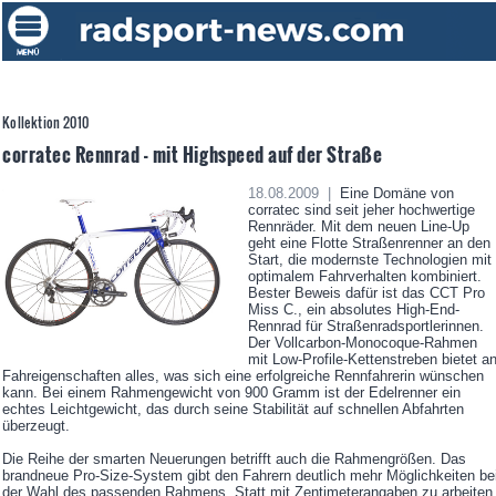
Kollektion 2010
corratec Rennrad - mit Highspeed auf der Straße
18.08.2009 |
Eine Domäne von
corratec sind seit jeher hochwertige
Rennräder. Mit dem neuen Line-Up
geht eine Flotte Straßenrenner an den
Start, die modernste Technologien mit
optimalem Fahrverhalten kombiniert.
Bester Beweis dafür ist das CCT Pro
Miss C., ein absolutes High-End-
Rennrad für Straßenradsportlerinnen.
Der Vollcarbon-Monocoque-Rahmen
mit Low-Profile-Kettenstreben bietet a
Fahreigenschaften alles, was sich eine erfolgreiche Rennfahrerin wünschen
kann. Bei einem Rahmengewicht von 900 Gramm ist der Edelrenner ein
echtes Leichtgewicht, das durch seine Stabilität auf schnellen Abfahrten
überzeugt.
Die Reihe der smarten Neuerungen betrifft auch die Rahmengrößen. Das
brandneue Pro-Size-System gibt den Fahrern deutlich mehr Möglichkeiten be
der Wahl des passenden Rahmens. Statt mit Zentimeterangaben zu arbeiten