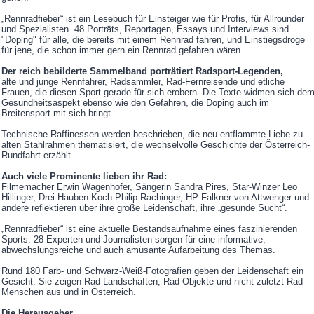
„Rennradfieber“ ist ein Lesebuch für Einsteiger wie für Profis, für Allrounder
und Spezialisten. 48 Porträts, Reportagen, Essays und Interviews sind
"Doping" für alle, die bereits mit einem Rennrad fahren, und Einstiegsdroge
für jene, die schon immer gern ein Rennrad gefahren wären.
Der reich bebilderte Sammelband porträtiert Radsport-Legenden,
alte und junge Rennfahrer, Radsammler, Rad-Fernreisende und etliche
Frauen, die diesen Sport gerade für sich erobern. Die Texte widmen sich de
Gesundheitsaspekt ebenso wie den Gefahren, die Doping auch im
Breitensport mit sich bringt.
Technische Raffinessen werden beschrieben, die neu entflammte Liebe zu
alten Stahlrahmen thematisiert, die wechselvolle Geschichte der Österreich-
Rundfahrt erzählt.
Auch viele Prominente lieben ihr Rad:
Filmemacher Erwin Wagenhofer, Sängerin Sandra Pires, Star-Winzer Leo
Hillinger, Drei-Hauben-Koch Philip Rachinger, HP Falkner von Attwenger und
andere reflektieren über ihre große Leidenschaft, ihre „gesunde Sucht“.
„Rennradfieber“ ist eine aktuelle Bestandsaufnahme eines faszinierenden
Sports. 28 Experten und Journalisten sorgen für eine informative,
abwechslungsreiche und auch amüsante Aufarbeitung des Themas.
Rund 180 Farb- und Schwarz-Weiß-Fotografien geben der Leidenschaft ein
Gesicht. Sie zeigen Rad-Landschaften, Rad-Objekte und nicht zuletzt Rad-
Menschen aus und in Österreich.
Die Herausgeber