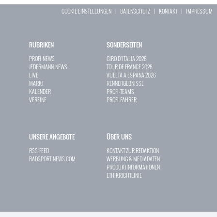
COOKIE EINSTELLUNGEN
|
DATENSCHUTZ
|
KONTAKT
|
IMPRESSUM
RUBRIKEN
SONDERSEITEN
PROFI-NEWS
GIRO D`ITALIA 2026
JEDERMANN-NEWS
TOUR DE FRANCE 2026
LIVE
VUELTA A ESPAÑA 2026
MARKT
RENNERGEBNISSE
KALENDER
PROFI-TEAMS
VEREINE
PROFI-FAHRER
UNSERE ANGEBOTE
ÜBER UNS
RSS-FEED
KONTAKT ZUR REDAKTION
RADSPORT-NEWS.COM
WERBUNG & MEDIADATEN
PRODUKTINFORMATIONEN
ETHIKRICHTLINIE