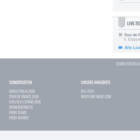
LIVE-T
Tour de
6. Etapp
Alle Liv
COOKIE EINSTEL
SONDERSEITEN
UNSERE ANGEBOTE
GIRO D`ITALIA 2026
RSS-FEED
TOUR DE FRANCE 2026
RADSPORT-NEWS.COM
VUELTA A ESPAÑA 2026
RENNERGEBNISSE
PROFI-TEAMS
PROFI-FAHRER