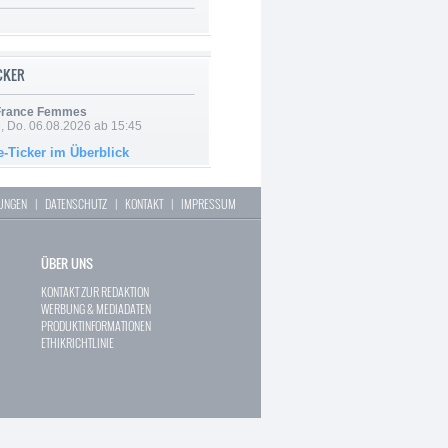
ICKER
 France Femmes
e, Do. 06.08.2026 ab 15:45
e-Ticker im Überblick
LUNGEN
|
DATENSCHUTZ
|
KONTAKT
|
IMPRESSUM
ÜBER UNS
KONTAKT ZUR REDAKTION
WERBUNG & MEDIADATEN
PRODUKTINFORMATIONEN
ETHIKRICHTLINIE