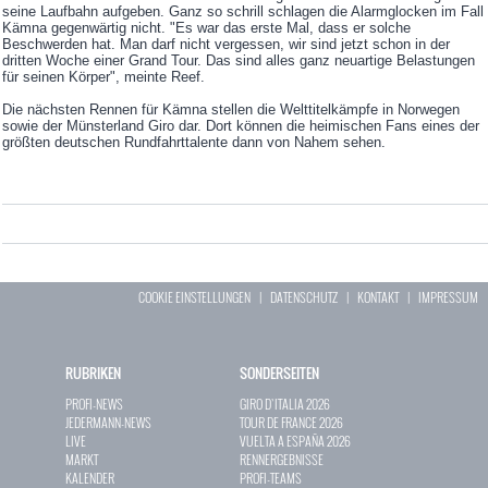
seine Laufbahn aufgeben. Ganz so schrill schlagen die Alarmglocken im Fall
Kämna gegenwärtig nicht. "Es war das erste Mal, dass er solche
Beschwerden hat. Man darf nicht vergessen, wir sind jetzt schon in der
dritten Woche einer Grand Tour. Das sind alles ganz neuartige Belastungen
für seinen Körper", meinte Reef.
Die nächsten Rennen für Kämna stellen die Welttitelkämpfe in Norwegen
sowie der Münsterland Giro dar. Dort können die heimischen Fans eines der
größten deutschen Rundfahrttalente dann von Nahem sehen.
COOKIE EINSTELLUNGEN
|
DATENSCHUTZ
|
KONTAKT
|
IMPRESSUM
RUBRIKEN
SONDERSEITEN
PROFI-NEWS
GIRO D`ITALIA 2026
JEDERMANN-NEWS
TOUR DE FRANCE 2026
LIVE
VUELTA A ESPAÑA 2026
MARKT
RENNERGEBNISSE
KALENDER
PROFI-TEAMS