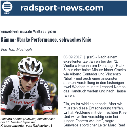
Sunweb-Profi muss die Vuelta aufgeben
Kämna: Starke Performance, schwaches Knie
Von Tom Mustroph
06.09.2017 |
(rsn) - Nach einem
exzellenten Zeitfahren bei der 72.
Vuelta a Espana am Dienstag - Platz
8, nur eine halbe Minute hinter Cracks
wie Alberto Contador und Vincenzo
Nibali - und auch einer ansonsten
starken Vorstellung in den bisherigen
zwei Wochen musste Lennard Kämna
das Handtuch werfen und nach Hause
fahren.
"Ja, es ist wirklich schade. Aber wir
mussten diese Entscheidung treffen.
Er hat Probleme mit dem rechten Knie
Und wir wollen vorsichtig sein bei
Lennard Kämna (Sunweb) musste nach
jungen Fahrern wie ihm", sagte
der 16. Vuelta-Etappe mit
Sunwebs sportlicher Leiter Marc Reef
Kniebeschwerden vom Rad steigen. |