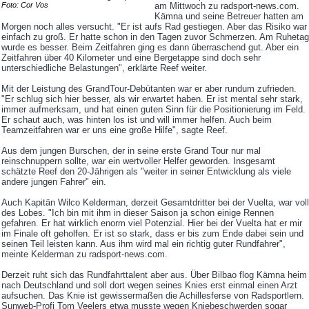
am Mittwoch zu radsport-news.com.
Foto: Cor Vos
Kämna und seine Betreuer hatten am
Morgen noch alles versucht. "Er ist aufs Rad gestiegen. Aber das Risiko war
einfach zu groß. Er hatte schon in den Tagen zuvor Schmerzen. Am Ruhetag
wurde es besser. Beim Zeitfahren ging es dann überraschend gut. Aber ein
Zeitfahren über 40 Kilometer und eine Bergetappe sind doch sehr
unterschiedliche Belastungen", erklärte Reef weiter.
Mit der Leistung des GrandTour-Debütanten war er aber rundum zufrieden.
"Er schlug sich hier besser, als wir erwartet haben. Er ist mental sehr stark,
immer aufmerksam, und hat einen guten Sinn für die Positionierung im Feld.
Er schaut auch, was hinten los ist und will immer helfen. Auch beim
Teamzeitfahren war er uns eine große Hilfe", sagte Reef.
Aus dem jungen Burschen, der in seine erste Grand Tour nur mal
reinschnuppern sollte, war ein wertvoller Helfer geworden. Insgesamt
schätzte Reef den 20-Jährigen als "weiter in seiner Entwicklung als viele
andere jungen Fahrer" ein.
Auch Kapitän Wilco Kelderman, derzeit Gesamtdritter bei der Vuelta, war voll
des Lobes. "Ich bin mit ihm in dieser Saison ja schon einige Rennen
gefahren. Er hat wirklich enorm viel Potenzial. Hier bei der Vuelta hat er mir
im Finale oft geholfen. Er ist so stark, dass er bis zum Ende dabei sein und
seinen Teil leisten kann. Aus ihm wird mal ein richtig guter Rundfahrer",
meinte Kelderman zu radsport-news.com.
Derzeit ruht sich das Rundfahrttalent aber aus. Über Bilbao flog Kämna heim
nach Deutschland und soll dort wegen seines Knies erst einmal einen Arzt
aufsuchen. Das Knie ist gewissermaßen die Achillesferse von Radsportlern.
Sunweb-Profi Tom Veelers etwa musste wegen Kniebeschwerden sogar