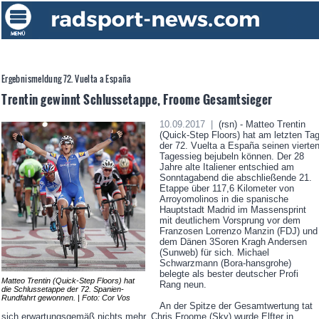
Ergebnismeldung 72. Vuelta a España
Trentin gewinnt Schlussetappe, Froome Gesamtsieger
10.09.2017 |
(rsn) - Matteo Trentin
(Quick-Step Floors) hat am letzten Ta
der 72. Vuelta a España seinen vierte
Tagessieg bejubeln können. Der 28
Jahre alte Italiener entschied am
Sonntagabend die abschließende 21.
Etappe über 117,6 Kilometer von
Arroyomolinos in die spanische
Hauptstadt Madrid im Massensprint
mit deutlichem Vorsprung vor dem
Franzosen Lorrenzo Manzin (FDJ) und
dem Dänen 3Soren Kragh Andersen
(Sunweb) für sich. Michael
Schwarzmann (Bora-hansgrohe)
belegte als bester deutscher Profi
Matteo Trentin (Quick-Step Floors) hat
Rang neun.
die Schlussetappe der 72. Spanien-
Rundfahrt gewonnen. | Foto: Cor Vos
An der Spitze der Gesamtwertung tat
sich erwartungsgemäß nichts mehr. Chris Froome (Sky) wurde Elfter in