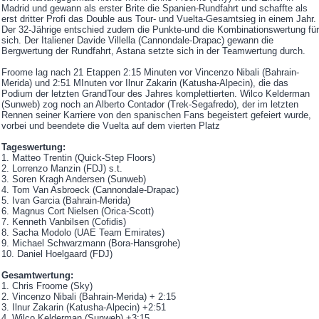
Madrid und gewann als erster Brite die Spanien-Rundfahrt und schaffte als
erst dritter Profi das Double aus Tour- und Vuelta-Gesamtsieg in einem Jahr.
Der 32-Jährige entschied zudem die Punkte-und die Kombinationswertung für
sich. Der Italiener Davide Villella (Cannondale-Drapac) gewann die
Bergwertung der Rundfahrt, Astana setzte sich in der Teamwertung durch.
Froome lag nach 21 Etappen 2:15 Minuten vor Vincenzo Nibali (Bahrain-
Merida) und 2:51 MInuten vor Ilnur Zakarin (Katusha-Alpecin), die das
Podium der letzten GrandTour des Jahres komplettierten. Wilco Kelderman
(Sunweb) zog noch an Alberto Contador (Trek-Segafredo), der im letzten
Rennen seiner Karriere von den spanischen Fans begeistert gefeiert wurde,
vorbei und beendete die Vuelta auf dem vierten Platz
Tageswertung:
1. Matteo Trentin (Quick-Step Floors)
2. Lorrenzo Manzin (FDJ) s.t.
3. Soren Kragh Andersen (Sunweb)
4. Tom Van Asbroeck (Cannondale-Drapac)
5. Ivan Garcia (Bahrain-Merida)
6. Magnus Cort Nielsen (Orica-Scott)
7. Kenneth Vanbilsen (Cofidis)
8. Sacha Modolo (UAE Team Emirates)
9. Michael Schwarzmann (Bora-Hansgrohe)
10. Daniel Hoelgaard (FDJ)
Gesamtwertung:
1. Chris Froome (Sky)
2. Vincenzo Nibali (Bahrain-Merida) + 2:15
3. Ilnur Zakarin (Katusha-Alpecin) +2:51
4. Wilco Kelderman (Sunweb) +3:15