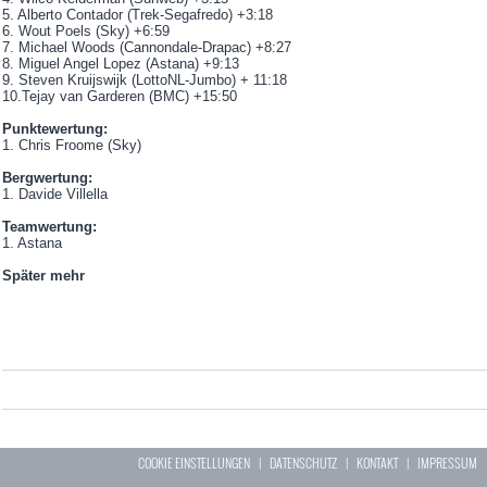
5. Alberto Contador (Trek-Segafredo) +3:18
6. Wout Poels (Sky) +6:59
7. Michael Woods (Cannondale-Drapac) +8:27
8. Miguel Angel Lopez (Astana) +9:13
9. Steven Kruijswijk (LottoNL-Jumbo) + 11:18
10.Tejay van Garderen (BMC) +15:50
Punktewertung:
1. Chris Froome (Sky)
Bergwertung:
1. Davide Villella
Teamwertung:
1. Astana
Später mehr
COOKIE EINSTELLUNGEN
|
DATENSCHUTZ
|
KONTAKT
|
IMPRESSUM