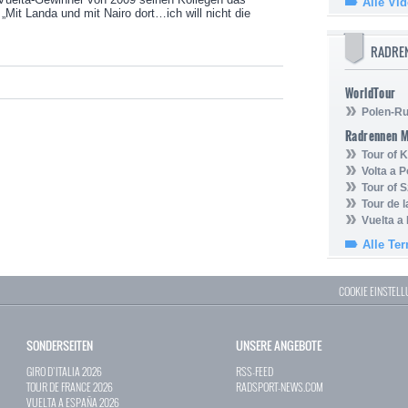
Alle Vi
 „Mit Landa und mit Nairo dort…ich will nicht die
RADRE
WorldTour
Polen-Ru
Radrennen 
Tour of
Volta a P
Tour of 
Tour de 
Vuelta a
Alle Te
COOKIE EINSTEL
SONDERSEITEN
UNSERE ANGEBOTE
GIRO D`ITALIA 2026
RSS-FEED
TOUR DE FRANCE 2026
RADSPORT-NEWS.COM
VUELTA A ESPAÑA 2026