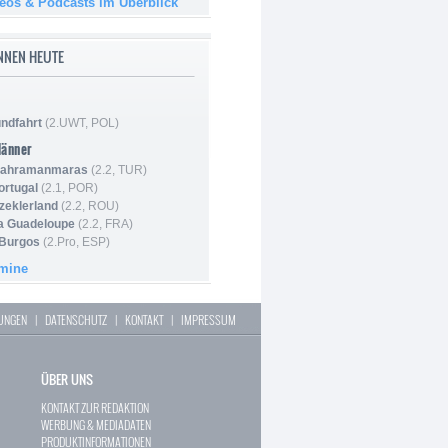
deos & Podcasts im Überblick
NNEN HEUTE
ndfahrt
(2.UWT, POL)
Männer
 Kahramanmaras
(2.2, TUR)
ortugal
(2.1, POR)
Szeklerland
(2.2, ROU)
la Guadeloupe
(2.2, FRA)
 Burgos
(2.Pro, ESP)
rmine
LUNGEN
|
DATENSCHUTZ
|
KONTAKT
|
IMPRESSUM
ÜBER UNS
KONTAKT ZUR REDAKTION
WERBUNG & MEDIADATEN
PRODUKTINFORMATIONEN