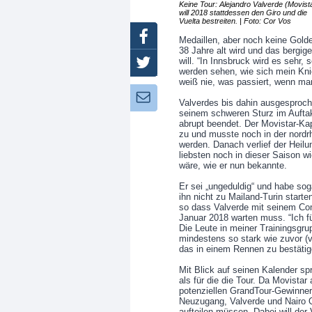
Keine Tour: Alejandro Valverde (Movist
will 2018 stattdessen den Giro und die
Vuelta bestreiten. | Foto: Cor Vos
Facebook
Medaillen, aber noch keine Golde
38 Jahre alt wird und das bergig
will. “In Innsbruck wird es sehr,
Twitter
werden sehen, wie sich mein Knie 
weiß nie, was passiert, wenn man
Newsletter:
Valverdes bis dahin ausgesproche
seinem schweren Sturz im Auftak
abrupt beendet. Der Movistar-Kap
zu und musste noch in der nordr
werden. Danach verlief der Heil
liebsten noch in dieser Saison 
wäre, wie er nun bekannte.
Er sei „ungeduldig“ und habe so
ihn nicht zu Mailand-Turin start
so dass Valverde mit seinem Co
Januar 2018 warten muss. “Ich fü
Die Leute in meiner Trainingsgru
mindestens so stark wie zuvor (
das in einem Rennen zu bestätige
Mit Blick auf seinen Kalender s
als für die die Tour. Da Movista
potenziellen GrandTour-Gewinner
Neuzugang, Valverde und Nairo Q
aufteilen müssen. Dabei will de