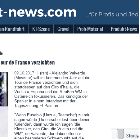
en-Rundfahrt
KT-Szene
Gravel
Profi-Material
Produkt-News
le
Tour de France verzichten
09.10.2017 |
(rsn) - Alejandro Valverde
(Movistar) will im kommenden Jahr auf die
Tour de France verzichten und sich
stattdessen auf den Giro d’Italia, die
Vuelta a Espana und die Straßen-WM in
Österreich fokussieren. Das kündigte der
Spanier in einem Interview mit der
Tageszeitung El Pais an.
“Wenn Eusebio (Unzue, Teamchef) zu mir
sagen würde ‚Du entscheidest über deinen
Kalender‘, dann würde ich sagen ’die
Klassiker, den Giro, die Vuelta und die
WM“, so Valverde, der dabei offenbar
Steady
einen besonderen Schwerpunkt auf die