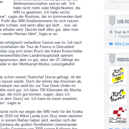
ar)
Weltmeisterschaften setzen will. “Ich
habe nicht mehr viele Möglichkeiten, die
WM zu gewinnen. Ich habe sechs
ne“, sagte der Routinier, der im kommenden April
LIVE-T
e Profil des WM-Straßenrennens für sich nutzen
 sehr schwer, und wenn alles gut läuft….nun, wir
erholen wird. Derzeit läuft alles gut, aber man
Tour de
 wieder Rennen fährt“, fügte er an.
7. Etappe
n erfolgreich verlaufene Saison war im Juli nach
Alle Liv
tzeitfahren der Tour de France in Düsseldorf
itän zog sich einen Bruch der linken Kniescheibe
heinwestfälischen Landeshauptstadt operiert
VIDEOS
ungsprozess aber so gut, dass der 37-Jährige am
wieder in den Wettkampf-Modus zurückgekehrt
gar schon seinen Teamchef Unzue gefragt, ob der
en lassen würde. Doch der lehnte das Ansinnen ab,
meback nun wohl bis zur Tour Down Under im
hle mich gut. Ich fahre 700 Kilometer die Woche.
ppe, die mich gut kennen, sagen, dass ich
vor dem Sturz) sei. Ich kann es kaum erwarten,
n“, sagte er.
präche nicht nur wegen der WM mehr für die Vuelta
r ab 2018 mit Mikel Landa (von Sky) einen weiteren
 in seinen Reihen haben wird, werden sich der
uintana die großen Rundfahrten untereinander
r Vuelta-Gewinner von 2009 seinen Kollegen das