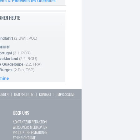
deos & Podcasts im Überblick
NNEN HEUTE
ndfahrt
(2.UWT, POL)
Männer
ortugal
(2.1, POR)
Szeklerland
(2.2, ROU)
la Guadeloupe
(2.2, FRA)
 Burgos
(2.Pro, ESP)
rmine
LUNGEN
|
DATENSCHUTZ
|
KONTAKT
|
IMPRESSUM
ÜBER UNS
KONTAKT ZUR REDAKTION
WERBUNG & MEDIADATEN
PRODUKTINFORMATIONEN
ETHIKRICHTLINIE