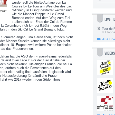
wurde, soll die fünfte Auflage von La
Course by Le Tour am Westufer des Lac
d'Annecy in Duingt gestartet werden und
ewann
|
wie die Männer-Etappe in Le Grand
Bornand enden. Auf dem Weg zum Ziel
LIVE-T
stellen sich am Ende der Col de Romme
e la Colombiere (7,5 km bei 8,5%) in den Weg,
Tour de
fahrt in den Ski-Ort Le Grand Bornand folgt.
8. Etappe
Kilometer langen Finale aussehen, ist noch nicht
Alle Liv
der Männer-Strecke können sie allerdings nicht
f dieser 10. Etappe zwei weitere Pässe beinhaltet
t als das Frauenrennen.
VIDEOS
sdatum hat die ASO den Frauen-Teams jedenfalls
 da erst zwei Tage zuvor der Giro d'Italia der
noch nicht bekannt. Diejenigen Frauen, die bei La
n, dürften auch die Favoritinnen auf den
 der nicht völlig flach ausfallen. Logistisch wird
r Herausforderung für sämtliche Frauen-
dfahrt wie 2017 wieder in den Süden ihres