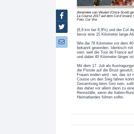
Annemiek van Vleuten (Orica-Scott) g
Facebook
La Course 2017 auf dem Col d´Izoard. 
Foto: Cor Vos
Twitter
(8,8 km bei 8,9%) und der Col d
bevor eine 15 Kilometer lange Ab
Newsletter:
Wie die 78 Kilometer vor dem 40 
bekannt geworden. Identisch mit 
sein, weil die Tour de France au
und dabei 40 Kilometer länger is
Mit dem 17. Juli als Austragung
die Pistole auf die Brust gesetzt,
Frauen enden wird - wo, das ist 
Course um den Sieg fahren könne
Gesamtsieg beim Giro sein, sollte
das daher vor allem dann zu eine
Rennställe, wenn die Italien-Run
Heimatlandes führen sollte.