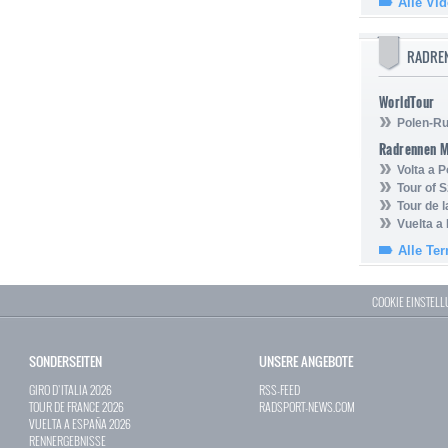
Alle Vi
RADRE
WorldTour
Polen-Ru
Radrennen 
Volta a P
Tour of 
Tour de 
Vuelta a
Alle Te
COOKIE EINSTEL
SONDERSEITEN
UNSERE ANGEBOTE
GIRO D`ITALIA 2026
RSS-FEED
TOUR DE FRANCE 2026
RADSPORT-NEWS.COM
VUELTA A ESPAÑA 2026
RENNERGEBNISSE